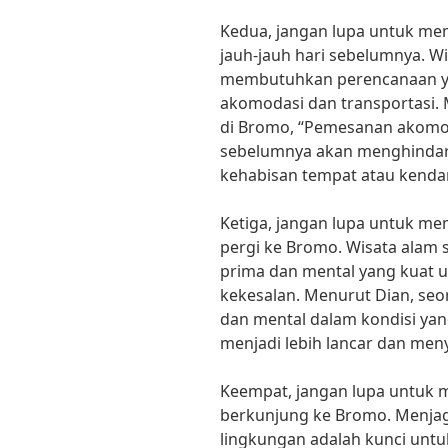
Kedua, jangan lupa untuk me
jauh-jauh hari sebelumnya. 
membutuhkan perencanaan ya
akomodasi dan transportasi. 
di Bromo, “Pemesanan akomoda
sebelumnya akan menghindark
kehabisan tempat atau kendar
Ketiga, jangan lupa untuk me
pergi ke Bromo. Wisata alam
prima dan mental yang kuat 
kekesalan. Menurut Dian, seor
dan mental dalam kondisi yan
menjadi lebih lancar dan me
Keempat, jangan lupa untuk m
berkunjung ke Bromo. Menjag
lingkungan adalah kunci unt