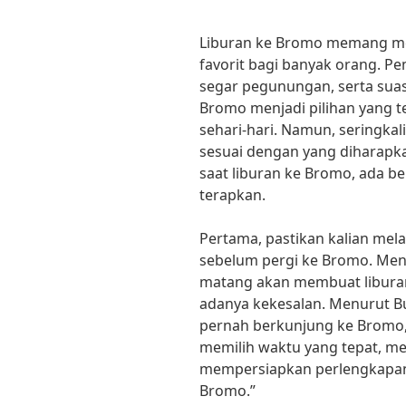
Liburan ke Bromo memang menj
favorit bagi banyak orang. 
segar pegunungan, serta sua
Bromo menjadi pilihan yang te
sehari-hari. Namun, seringkal
sesuai dengan yang diharapk
saat liburan ke Bromo, ada b
terapkan.
Pertama, pastikan kalian me
sebelum pergi ke Bromo. Menu
matang akan membuat liburan 
adanya kekesalan. Menurut Bu
pernah berkunjung ke Bromo,
memilih waktu yang tepat, men
mempersiapkan perlengkapan 
Bromo.”