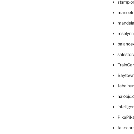
stsmp.o
manoel
mandelae
roselyn
balance
salesfo
TrainG
Baytown
Jabalpu
halobjd
intellig
PikaPik
takecar