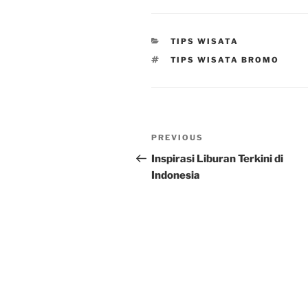
CATEGORIES
TIPS WISATA
TAGS
TIPS WISATA BROMO
Post
Previous
PREVIOUS
navigation
Post
Inspirasi Liburan Terkini di
Indonesia