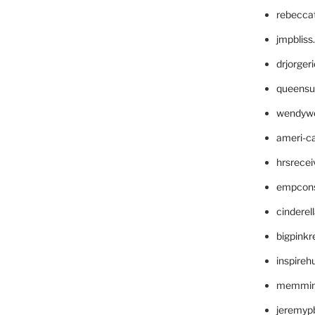
rebecca
jmpblis
drjorger
queensu
wendyw
ameri-
hrsrece
empcon
cinderel
bigpinkr
inspireh
memming
jeremyp