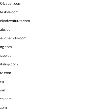
OfJapan.com
ifestyle.com
eekadventures.com
labs.com
leanchemdry.com
ing.com
acee.com
ntshop.com
te.com
om
com
ea.com
.com