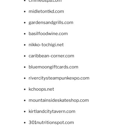
cmmedspa.com
midletontkd.com
gardensandgrills.com
basilfoodwine.com
nikko-tochigi.net
caribbean-corner.com
bluemoongiftcards.com
rivercitysteampunkexpo.com
kchoops.net
mountainsideskateshop.com
kirtlandcitytavern.com
301nutritionspot.com