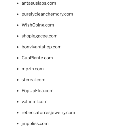
antaeuslabs.com
purelycleanchemdry.com
WishOping.com
shoplegacee.com
bonvivantshop.com
CupPlante.com
mpzin.com
stcreal.com
PopUpFlea.com
valueml.com
rebeccatorresjewelry.com
jmpbliss.com