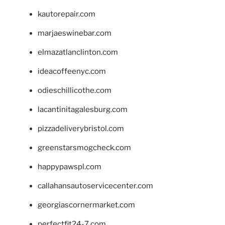
kautorepair.com
marjaeswinebar.com
elmazatlanclinton.com
ideacoffeenyc.com
odieschillicothe.com
lacantinitagalesburg.com
pizzadeliverybristol.com
greenstarsmogcheck.com
happypawspl.com
callahansautoservicecenter.com
georgiascornermarket.com
perfectfit24-7.com