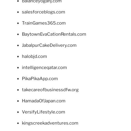
balanceyoganj.com
salesforceblogs.com
TrainGames365.com
BaytownEvaCationRentals.com
JabalpurCakeDelivery.com
halobjd.com
intelligenceqatar.com
PikaPikaApp.com
takecareofbusinessdfw.org
HamadaOfJapan.com
VersifyLifestyle.com
kingscreekadventures.com