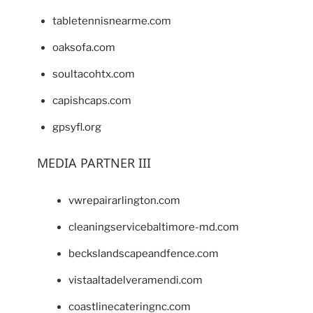
tabletennisnearme.com
oaksofa.com
soultacohtx.com
capishcaps.com
gpsyfl.org
MEDIA PARTNER III
vwrepairarlington.com
cleaningservicebaltimore-md.com
beckslandscapeandfence.com
vistaaltadelveramendi.com
coastlinecateringnc.com