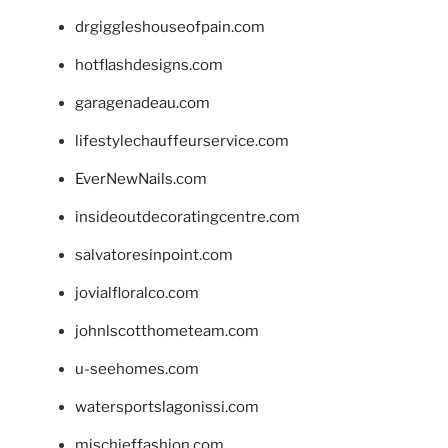
drgiggleshouseofpain.com
hotflashdesigns.com
garagenadeau.com
lifestylechauffeurservice.com
EverNewNails.com
insideoutdecoratingcentre.com
salvatoresinpoint.com
jovialfloralco.com
johnlscotthometeam.com
u-seehomes.com
watersportslagonissi.com
mischieffashion.com