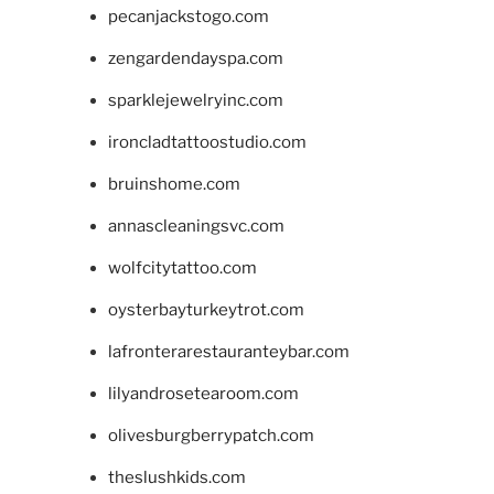
pecanjackstogo.com
zengardendayspa.com
sparklejewelryinc.com
ironcladtattoostudio.com
bruinshome.com
annascleaningsvc.com
wolfcitytattoo.com
oysterbayturkeytrot.com
lafronterarestauranteybar.com
lilyandrosetearoom.com
olivesburgberrypatch.com
theslushkids.com