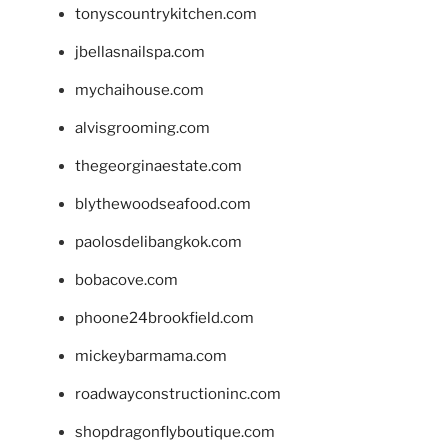
tonyscountrykitchen.com
jbellasnailspa.com
mychaihouse.com
alvisgrooming.com
thegeorginaestate.com
blythewoodseafood.com
paolosdelibangkok.com
bobacove.com
phoone24brookfield.com
mickeybarmama.com
roadwayconstructioninc.com
shopdragonflyboutique.com