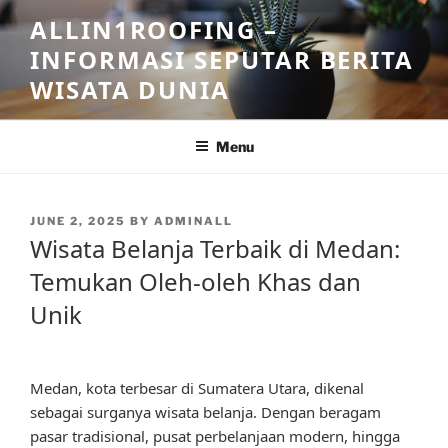
Skip
ALLIN1ROOFING –
to
INFORMASI SEPUTAR BERITA
content
WISATA DUNIA
Menu
POSTED
JUNE 2, 2025
BY
ADMINALL
ON
Wisata Belanja Terbaik di Medan:
Temukan Oleh-oleh Khas dan
Unik
Medan, kota terbesar di Sumatera Utara, dikenal
sebagai surganya wisata belanja. Dengan beragam
pasar tradisional, pusat perbelanjaan modern, hingga