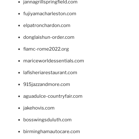
jannagrillspringfield.com
fujiyamacharleston.com
elpatronchardon.com
donglaishun-order.com
fiamc-rome2022.org
mariceworldessentials.com
lafisheriarestaurant.com
915jazzandmore.com
aguadulce-countryfair.com
jakehovis.com
bosswingsduluth.com
birminghamautocare.com