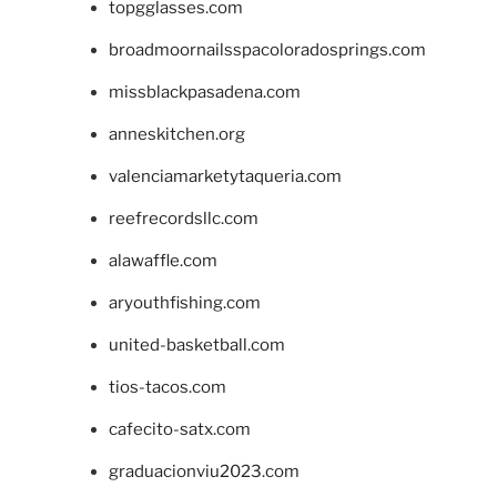
topgglasses.com
broadmoornailsspacoloradosprings.com
missblackpasadena.com
anneskitchen.org
valenciamarketytaqueria.com
reefrecordsllc.com
alawaffle.com
aryouthfishing.com
united-basketball.com
tios-tacos.com
cafecito-satx.com
graduacionviu2023.com