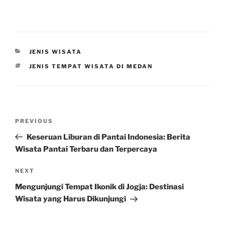
CATEGORIES
JENIS WISATA
TAGS
JENIS TEMPAT WISATA DI MEDAN
Post
Previous
PREVIOUS
navigation
Post
Keseruan Liburan di Pantai Indonesia: Berita
Wisata Pantai Terbaru dan Terpercaya
Next
NEXT
Post
Mengunjungi Tempat Ikonik di Jogja: Destinasi
Wisata yang Harus Dikunjungi