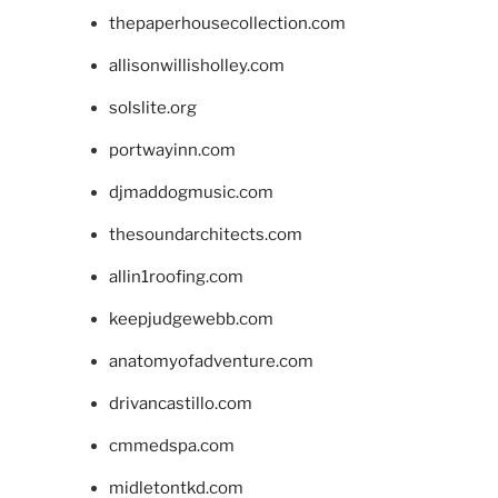
thepaperhousecollection.com
allisonwillisholley.com
solslite.org
portwayinn.com
djmaddogmusic.com
thesoundarchitects.com
allin1roofing.com
keepjudgewebb.com
anatomyofadventure.com
drivancastillo.com
cmmedspa.com
midletontkd.com