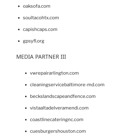
oaksofa.com
soultacohtx.com
capishcaps.com
gpsyfl.org
MEDIA PARTNER III
vwrepairarlington.com
cleaningservicebaltimore-md.com
beckslandscapeandfence.com
vistaaltadelveramendi.com
coastlinecateringnc.com
cuesburgershouston.com