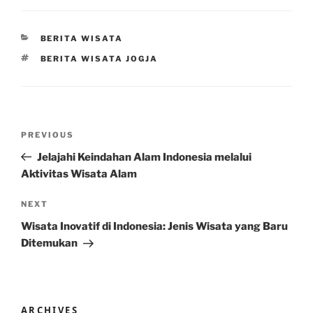
CATEGORIES
BERITA WISATA
TAGS
BERITA WISATA JOGJA
Post
Previous
PREVIOUS
navigation
Post
Jelajahi Keindahan Alam Indonesia melalui
Aktivitas Wisata Alam
Next
NEXT
Post
Wisata Inovatif di Indonesia: Jenis Wisata yang Baru
Ditemukan
ARCHIVES