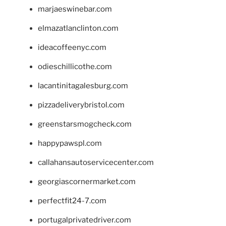
marjaeswinebar.com
elmazatlanclinton.com
ideacoffeenyc.com
odieschillicothe.com
lacantinitagalesburg.com
pizzadeliverybristol.com
greenstarsmogcheck.com
happypawspl.com
callahansautoservicecenter.com
georgiascornermarket.com
perfectfit24-7.com
portugalprivatedriver.com