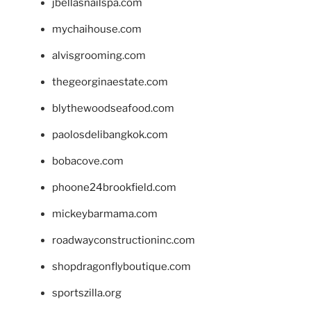
jbellasnailspa.com
mychaihouse.com
alvisgrooming.com
thegeorginaestate.com
blythewoodseafood.com
paolosdelibangkok.com
bobacove.com
phoone24brookfield.com
mickeybarmama.com
roadwayconstructioninc.com
shopdragonflyboutique.com
sportszilla.org