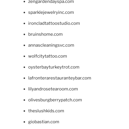
zengardendayspa.com
sparklejewelryinc.com
ironcladtattoostudio.com
bruinshome.com
annascleaningsvc.com
wolfcitytattoo.com
oysterbayturkeytrot.com
lafronterarestauranteybar.com
lilyandrosetearoom.com
olivesburgberrypatch.com
theslushkids.com
giobastian.com