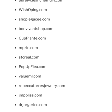
purelycleanchemdry.com
WishOping.com
shoplegacee.com
bonvivantshop.com
CupPlante.com
mpzin.com
stcreal.com
PopUpFlea.com
valueml.com
rebeccatorresjewelry.com
jmpbliss.com
drjorgerico.com