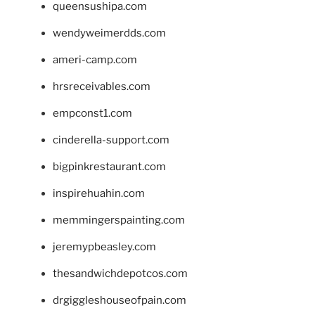
queensushipa.com
wendyweimerdds.com
ameri-camp.com
hrsreceivables.com
empconst1.com
cinderella-support.com
bigpinkrestaurant.com
inspirehuahin.com
memmingerspainting.com
jeremypbeasley.com
thesandwichdepotcos.com
drgiggleshouseofpain.com