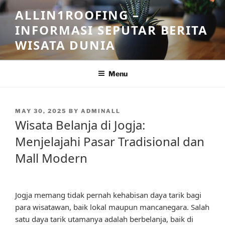
Skip
ALLIN1ROOFING –
to
INFORMASI SEPUTAR BERITA
content
WISATA DUNIA
Menu
POSTED
MAY 30, 2025
BY
ADMINALL
ON
Wisata Belanja di Jogja:
Menjelajahi Pasar Tradisional dan
Mall Modern
Jogja memang tidak pernah kehabisan daya tarik bagi
para wisatawan, baik lokal maupun mancanegara. Salah
satu daya tarik utamanya adalah berbelanja, baik di