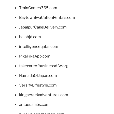
TrainGames365.com
BaytownEvaCationRentals.com
JabalpurCakeDelivery.com
halobjd.com
intelligenceqatar.com
PikaPikaApp.com
takecareofbusinessdfw.org
HamadaOfJapan.com
VersifyLifestyle.com
kingscreekadventures.com
antaeuslabs.com