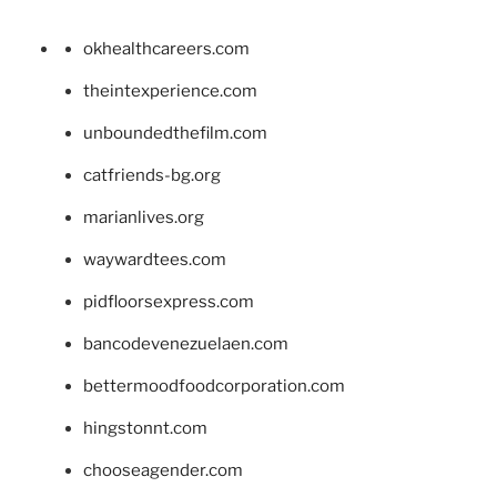
okhealthcareers.com
theintexperience.com
unboundedthefilm.com
catfriends-bg.org
marianlives.org
waywardtees.com
pidfloorsexpress.com
bancodevenezuelaen.com
bettermoodfoodcorporation.com
hingstonnt.com
chooseagender.com