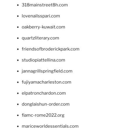
318mainstreet8h.com
lovenailsspari.com
oakberry-kuwait.com
quartzliterary.com
friendsofbroderickpark.com
studiopiattellina.com
jannagrillspringfield.com
fujiyamacharleston.com
elpatronchardon.com
donglaishun-order.com
fiamc-rome2022.org
mariceworldessentials.com