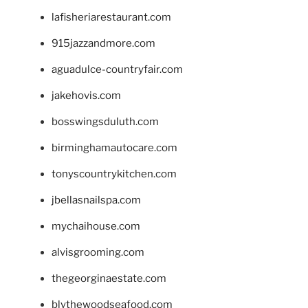
lafisheriarestaurant.com
915jazzandmore.com
aguadulce-countryfair.com
jakehovis.com
bosswingsduluth.com
birminghamautocare.com
tonyscountrykitchen.com
jbellasnailspa.com
mychaihouse.com
alvisgrooming.com
thegeorginaestate.com
blythewoodseafood.com