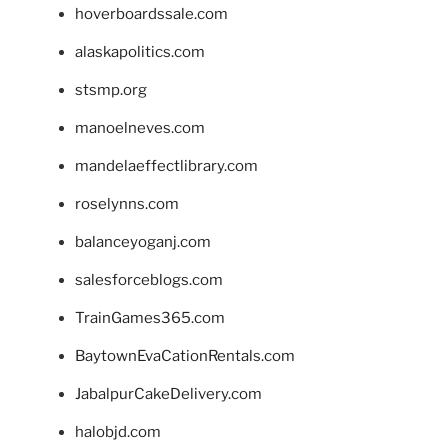
hoverboardssale.com
alaskapolitics.com
stsmp.org
manoelneves.com
mandelaeffectlibrary.com
roselynns.com
balanceyoganj.com
salesforceblogs.com
TrainGames365.com
BaytownEvaCationRentals.com
JabalpurCakeDelivery.com
halobjd.com