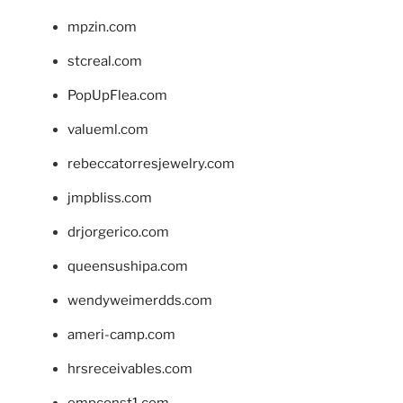
mpzin.com
stcreal.com
PopUpFlea.com
valueml.com
rebeccatorresjewelry.com
jmpbliss.com
drjorgerico.com
queensushipa.com
wendyweimerdds.com
ameri-camp.com
hrsreceivables.com
empconst1.com