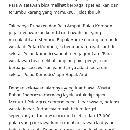
Para wisatawan bisa melihat berbagai spesies ikan dan
terumbu karang yang memukau,” jelas Ibu Siti.
Tak hanya Bunaken dan Raja Ampat, Pulau Komodo
juga menawarkan keindahan bawah laut yang
menakjubkan. Menurut Bapak Andi, seorang pemandu
wisata di Pulau Komodo, keberagaman hayati laut di
sekitar Pulau Komodo sangat mengagumkan. “Para
wisatawan bisa melihat langsung hiu, penyu, dan
berbagai spesies ikan yang hanya ada di perairan
sekitar Pulau Komodo,” ujar Bapak Andi.
Dengan kekayaan alamnya yang luar biasa, Wisata
Bahari Indonesia memang layak untuk dijelajahi.
Menurut Pak Agus, seorang peneliti pariwisata, potensi
wisata bahari Indonesia masih belum tergali
sepenuhnya. “Indonesia memiliki lebih dari 17.000
pulau yang menawarkan keindahan bawah laut yang
belum terjamah. Dengan promosi yang lebih intensif,