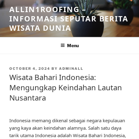
Skip
ALLIN1ROOFING –
to
INFORMASI SEPUTAR BERITA
content
WISATA DUNIA
Menu
POSTED
OCTOBER 4, 2024
BY
ADMINALL
ON
Wisata Bahari Indonesia:
Mengungkap Keindahan Lautan
Nusantara
Indonesia memang dikenal sebagai negara kepulauan
yang kaya akan keindahan alamnya. Salah satu daya
tarik utama Indonesia adalah Wisata Bahari Indonesia,