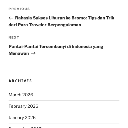
Post
Previous
PREVIOUS
navigation
Post
Rahasia Sukses Liburan ke Bromo: Tips dan Trik
dari Para Traveler Berpengalaman
Next
NEXT
Post
Pantai-Pantai Tersembunyi di Indonesia yang
Menawan
ARCHIVES
March 2026
February 2026
January 2026