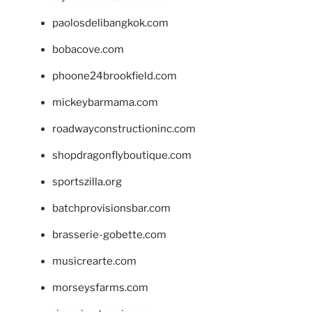
paolosdelibangkok.com
bobacove.com
phoone24brookfield.com
mickeybarmama.com
roadwayconstructioninc.com
shopdragonflyboutique.com
sportszilla.org
batchprovisionsbar.com
brasserie-gobette.com
musicrearte.com
morseysfarms.com