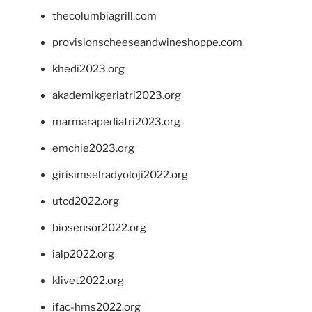
thecolumbiagrill.com
provisionscheeseandwineshoppe.com
khedi2023.org
akademikgeriatri2023.org
marmarapediatri2023.org
emchie2023.org
girisimselradyoloji2022.org
utcd2022.org
biosensor2022.org
ialp2022.org
klivet2022.org
ifac-hms2022.org