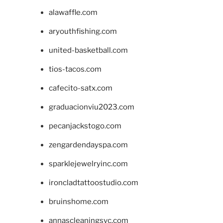
alawaffle.com
aryouthfishing.com
united-basketball.com
tios-tacos.com
cafecito-satx.com
graduacionviu2023.com
pecanjackstogo.com
zengardendayspa.com
sparklejewelryinc.com
ironcladtattoostudio.com
bruinshome.com
annascleaningsvc.com