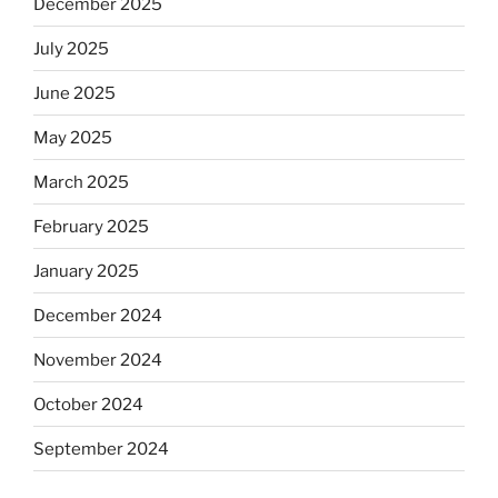
December 2025
July 2025
June 2025
May 2025
March 2025
February 2025
January 2025
December 2024
November 2024
October 2024
September 2024