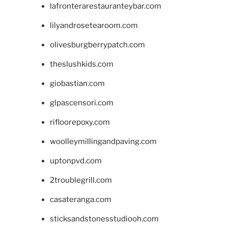
lafronterarestauranteybar.com
lilyandrosetearoom.com
olivesburgberrypatch.com
theslushkids.com
giobastian.com
glpascensori.com
rifloorepoxy.com
woolleymillingandpaving.com
uptonpvd.com
2troublegrill.com
casateranga.com
sticksandstonesstudiooh.com