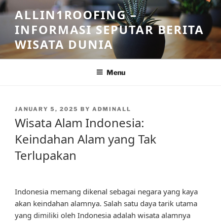
Skip
ALLIN1ROOFING –
to
INFORMASI SEPUTAR BERITA
content
WISATA DUNIA
Menu
POSTED
JANUARY 5, 2025
BY
ADMINALL
ON
Wisata Alam Indonesia:
Keindahan Alam yang Tak
Terlupakan
Indonesia memang dikenal sebagai negara yang kaya
akan keindahan alamnya. Salah satu daya tarik utama
yang dimiliki oleh Indonesia adalah wisata alamnya