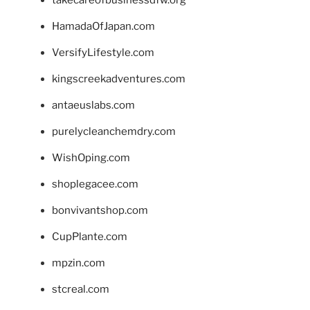
takecareofbusinessdfw.org
HamadaOfJapan.com
VersifyLifestyle.com
kingscreekadventures.com
antaeuslabs.com
purelycleanchemdry.com
WishOping.com
shoplegacee.com
bonvivantshop.com
CupPlante.com
mpzin.com
stcreal.com