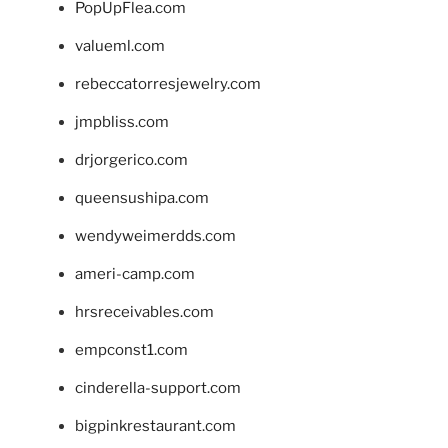
PopUpFlea.com
valueml.com
rebeccatorresjewelry.com
jmpbliss.com
drjorgerico.com
queensushipa.com
wendyweimerdds.com
ameri-camp.com
hrsreceivables.com
empconst1.com
cinderella-support.com
bigpinkrestaurant.com