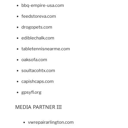
bbq-empire-usa.com
feedstoreva.com
drogopets.com
ediblechalk.com
tabletennisnearme.com
oaksofa.com
soultacohtx.com
capishcaps.com
gpsyfl.org
MEDIA PARTNER III
vwrepairarlington.com