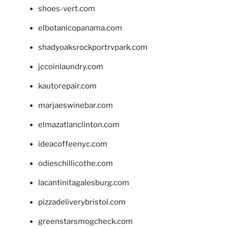
shoes-vert.com
elbotanicopanama.com
shadyoaksrockportrvpark.com
jccoinlaundry.com
kautorepair.com
marjaeswinebar.com
elmazatlanclinton.com
ideacoffeenyc.com
odieschillicothe.com
lacantinitagalesburg.com
pizzadeliverybristol.com
greenstarsmogcheck.com