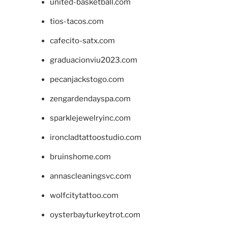
united-basketball.com
tios-tacos.com
cafecito-satx.com
graduacionviu2023.com
pecanjackstogo.com
zengardendayspa.com
sparklejewelryinc.com
ironcladtattoostudio.com
bruinshome.com
annascleaningsvc.com
wolfcitytattoo.com
oysterbayturkeytrot.com