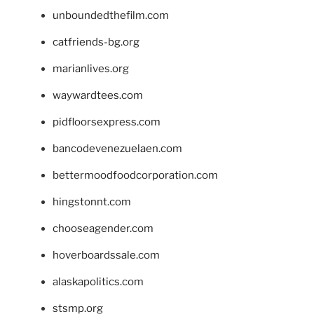
unboundedthefilm.com
catfriends-bg.org
marianlives.org
waywardtees.com
pidfloorsexpress.com
bancodevenezuelaen.com
bettermoodfoodcorporation.com
hingstonnt.com
chooseagender.com
hoverboardssale.com
alaskapolitics.com
stsmp.org