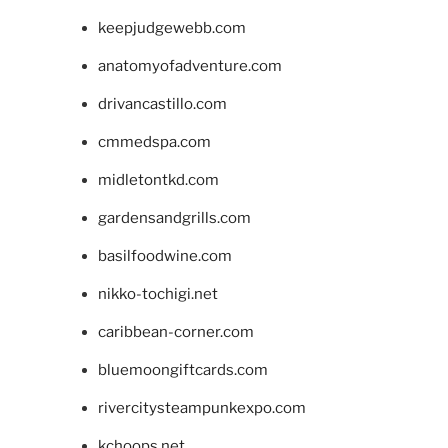
keepjudgewebb.com
anatomyofadventure.com
drivancastillo.com
cmmedspa.com
midletontkd.com
gardensandgrills.com
basilfoodwine.com
nikko-tochigi.net
caribbean-corner.com
bluemoongiftcards.com
rivercitysteampunkexpo.com
kchoops.net