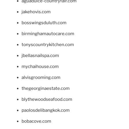
aguadulce-countryfair.com
jakehovis.com
bosswingsduluth.com
birminghamautocare.com
tonyscountrykitchen.com
jbellasnailspa.com
mychaihouse.com
alvisgrooming.com
thegeorginaestate.com
blythewoodseafood.com
paolosdelibangkok.com
bobacove.com