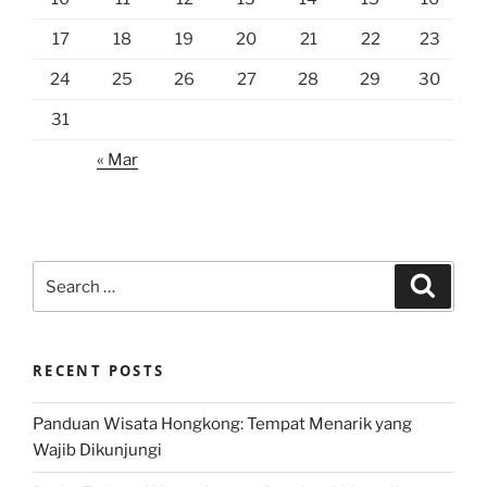
17
18
19
20
21
22
23
24
25
26
27
28
29
30
31
« Mar
Search
Search
for:
RECENT POSTS
Panduan Wisata Hongkong: Tempat Menarik yang
Wajib Dikunjungi