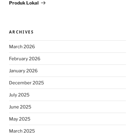
Produk Lokal
ARCHIVES
March 2026
February 2026
January 2026
December 2025
July 2025
June 2025
May 2025
March 2025