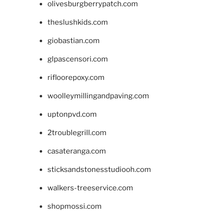
olivesburgberrypatch.com
theslushkids.com
giobastian.com
glpascensori.com
rifloorepoxy.com
woolleymillingandpaving.com
uptonpvd.com
2troublegrill.com
casateranga.com
sticksandstonesstudiooh.com
walkers-treeservice.com
shopmossi.com