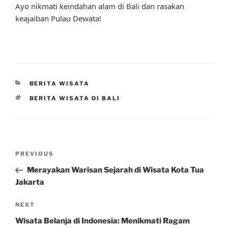
Ayo nikmati keindahan alam di Bali dan rasakan
keajaiban Pulau Dewata!
CATEGORIES
BERITA WISATA
TAGS
BERITA WISATA DI BALI
Post
Previous
PREVIOUS
navigation
Post
Merayakan Warisan Sejarah di Wisata Kota Tua
Jakarta
Next
NEXT
Post
Wisata Belanja di Indonesia: Menikmati Ragam