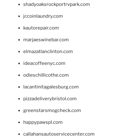
shadyoaksrockportrvpark.com
jccoinlaundry.com
kautorepair.com
marjaeswinebar.com
elmazatlanclinton.com
ideacoffeenyc.com
odieschillicothe.com
lacantinitagalesburg.com
pizzadeliverybristol.com
greenstarsmogcheck.com
happypawspl.com
callahansautoservicecenter.com