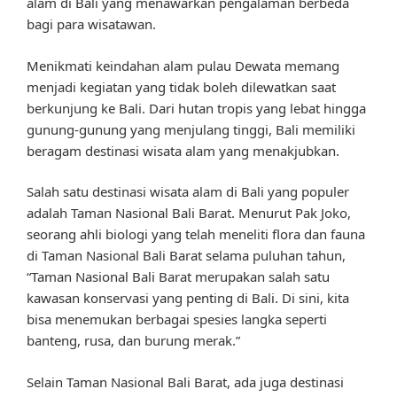
alam di Bali yang menawarkan pengalaman berbeda
bagi para wisatawan.
Menikmati keindahan alam pulau Dewata memang
menjadi kegiatan yang tidak boleh dilewatkan saat
berkunjung ke Bali. Dari hutan tropis yang lebat hingga
gunung-gunung yang menjulang tinggi, Bali memiliki
beragam destinasi wisata alam yang menakjubkan.
Salah satu destinasi wisata alam di Bali yang populer
adalah Taman Nasional Bali Barat. Menurut Pak Joko,
seorang ahli biologi yang telah meneliti flora dan fauna
di Taman Nasional Bali Barat selama puluhan tahun,
“Taman Nasional Bali Barat merupakan salah satu
kawasan konservasi yang penting di Bali. Di sini, kita
bisa menemukan berbagai spesies langka seperti
banteng, rusa, dan burung merak.”
Selain Taman Nasional Bali Barat, ada juga destinasi