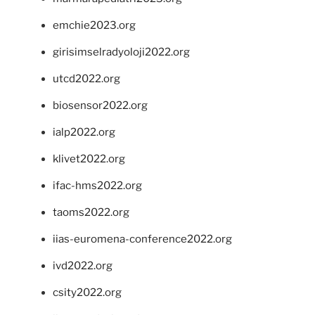
emchie2023.org
girisimselradyoloji2022.org
utcd2022.org
biosensor2022.org
ialp2022.org
klivet2022.org
ifac-hms2022.org
taoms2022.org
iias-euromena-conference2022.org
ivd2022.org
csity2022.org