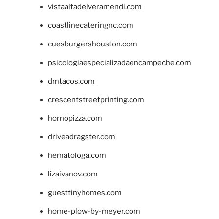
vistaaltadelveramendi.com
coastlinecateringnc.com
cuesburgershouston.com
psicologiaespecializadaencampeche.com
dmtacos.com
crescentstreetprinting.com
hornopizza.com
driveadragster.com
hematologa.com
lizaivanov.com
guesttinyhomes.com
home-plow-by-meyer.com