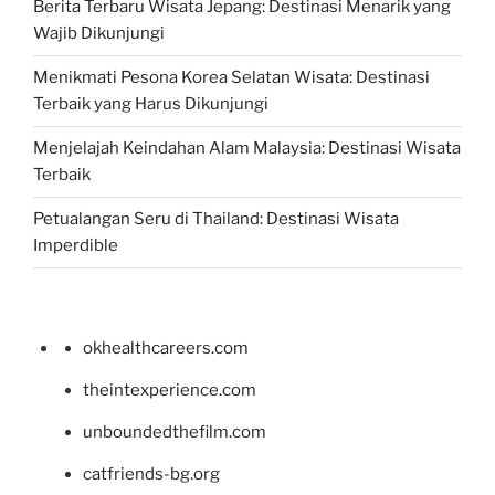
Berita Terbaru Wisata Jepang: Destinasi Menarik yang
Wajib Dikunjungi
Menikmati Pesona Korea Selatan Wisata: Destinasi
Terbaik yang Harus Dikunjungi
Menjelajah Keindahan Alam Malaysia: Destinasi Wisata
Terbaik
Petualangan Seru di Thailand: Destinasi Wisata
Imperdible
okhealthcareers.com
theintexperience.com
unboundedthefilm.com
catfriends-bg.org