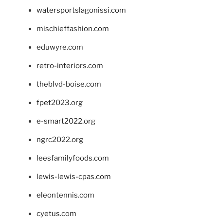
watersportslagonissi.com
mischieffashion.com
eduwyre.com
retro-interiors.com
theblvd-boise.com
fpet2023.org
e-smart2022.org
ngrc2022.org
leesfamilyfoods.com
lewis-lewis-cpas.com
eleontennis.com
cyetus.com