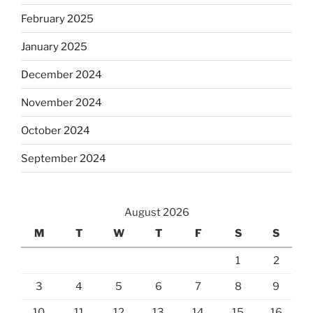
February 2025
January 2025
December 2024
November 2024
October 2024
September 2024
August 2026
M
T
W
T
F
S
S
1
2
3
4
5
6
7
8
9
10
11
12
13
14
15
16