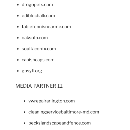
drogopets.com
ediblechalk.com
tabletennisnearme.com
oaksofa.com
soultacohtx.com
capishcaps.com
gpsyfl.org
MEDIA PARTNER III
vwrepairarlington.com
cleaningservicebaltimore-md.com
beckslandscapeandfence.com