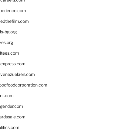
xperience.com
edthefilm.com
ds-bg.org
ves.org
tees.com
rsexpress.com
venezuelaen.com
oodfoodcorporation.com
nnt.com
gender.com
ardssale.com
litics.com