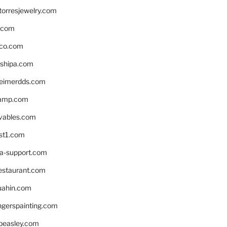
torresjewelry.com
s.com
ico.com
shipa.com
eimerdds.com
camp.com
ivables.com
st1.com
la-support.com
estaurant.com
uahin.com
erspainting.com
beasley.com