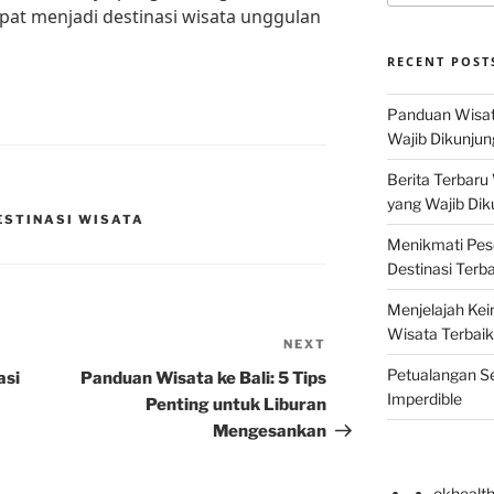
apat menjadi destinasi wisata unggulan
RECENT POST
Panduan Wisat
Wajib Dikunjun
Berita Terbaru
yang Wajib Dik
ESTINASI WISATA
Menikmati Pes
Destinasi Terb
Menjelajah Kei
Wisata Terbaik
NEXT
Next
Post
Petualangan Se
asi
Panduan Wisata ke Bali: 5 Tips
Imperdible
Penting untuk Liburan
Mengesankan
okhealt