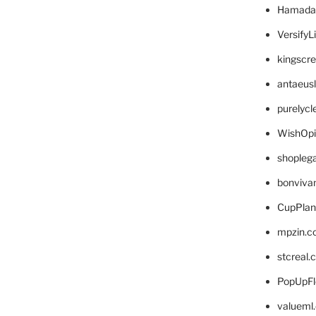
Hamada
VersifyL
kingscr
antaeus
purelyc
WishOp
shopleg
bonviva
CupPlan
mpzin.c
stcreal.
PopUpFl
valueml