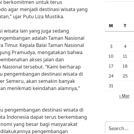
i berkomitmen untuk terus
 agar menjadi destinasi wisata yang
utan,” ujar Putu Liza Mustika.
M
T
i wisata lain yang juga sedang
engembangan adalah Taman Nasional
 Timur. Kepala Balai Taman Nasional
3
4
Agung Pramudya, mengatakan bahwa
10
11
pembenahan akses jalan dan
17
18
 Nasional tersebut. “Kami berharap
u pengembangan destinasi wisata di
24
25
er Semeru, akan semakin banyak
31
an menikmati keindahan alamnya,”
« Mar
u pengembangan destinasi wisata di
sata Indonesia dapat terus berkembang
nomi yang besar bagi masyarakat
Search
s dilakukannya pengembangan
for: