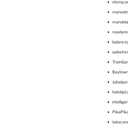
stsmp.o
manoel
mandelae
roselyn
balance
salesfo
TrainG
Baytown
Jabalpu
halobjd
intellig
PikaPik
takecar