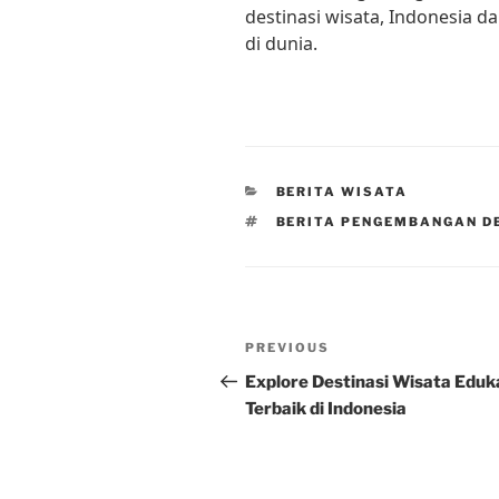
destinasi wisata, Indonesia d
di dunia.
CATEGORIES
BERITA WISATA
TAGS
BERITA PENGEMBANGAN D
Post
Previous
PREVIOUS
navigation
Post
Explore Destinasi Wisata Eduk
Terbaik di Indonesia