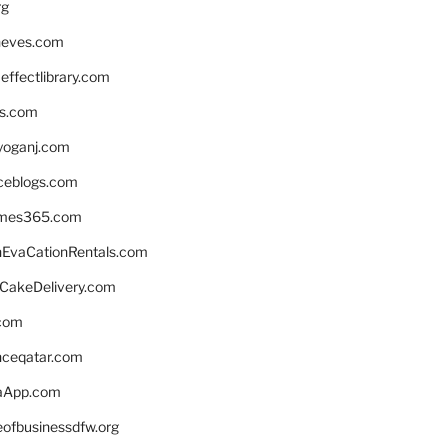
rg
neves.com
ffectlibrary.com
ns.com
yoganj.com
rceblogs.com
ames365.com
EvaCationRentals.com
rCakeDelivery.com
.com
enceqatar.com
aApp.com
eofbusinessdfw.org