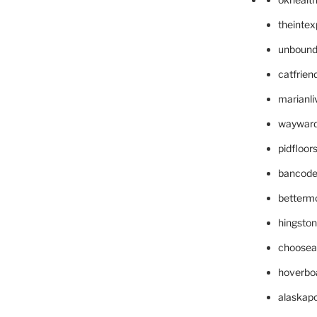
theinte
unbound
catfrien
marianli
wayward
pidfloo
bancode
betterm
hingsto
choosea
hoverbo
alaskapo