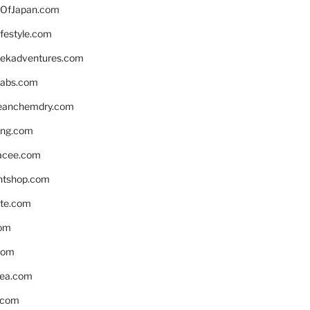
OfJapan.com
ifestyle.com
eekadventures.com
labs.com
leanchemdry.com
ing.com
acee.com
ntshop.com
te.com
om
com
ea.com
.com