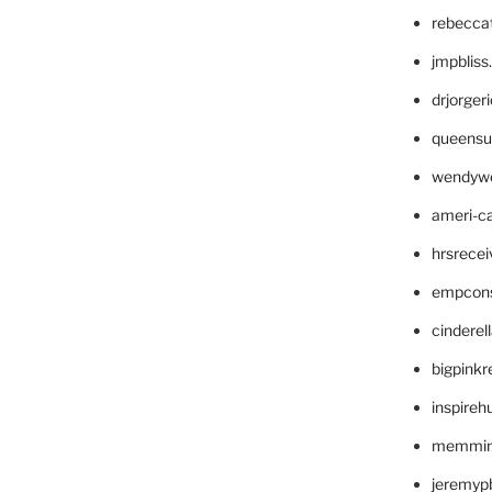
rebecca
jmpblis
drjorger
queensu
wendyw
ameri-
hrsrece
empcon
cinderel
bigpinkr
inspireh
memming
jeremyp