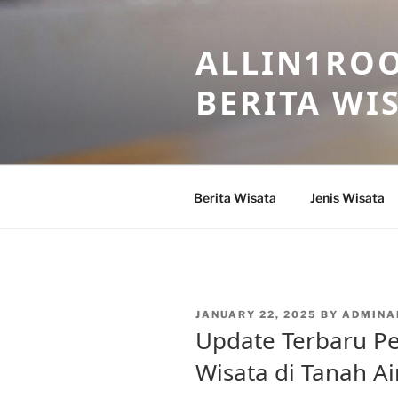
Skip
to
ALLIN1ROO
content
BERITA WI
Berita Wisata
Jenis Wisata
POSTED
JANUARY 22, 2025
BY
ADMINA
ON
Update Terbaru P
Wisata di Tanah Ai