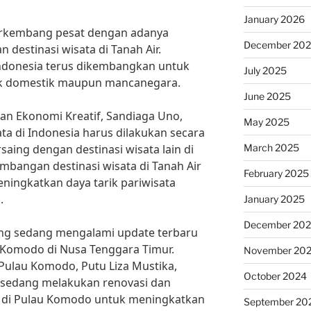
January 2026
berkembang pesat dengan adanya
December 20
destinasi wisata di Tanah Air.
 Indonesia terus dikembangkan untuk
July 2025
ik domestik maupun mancanegara.
June 2025
an Ekonomi Kreatif, Sandiaga Uno,
May 2025
a di Indonesia harus dilakukan secara
March 2025
aing dengan destinasi wisata lain di
mbangan destinasi wisata di Tanah Air
February 2025
eningkatkan daya tarik pariwisata
.
January 2025
December 20
yang sedang mengalami update terbaru
Komodo di Nusa Tenggara Timur.
November 20
Pulau Komodo, Putu Liza Mustika,
October 2024
sedang melakukan renovasi dan
tas di Pulau Komodo untuk meningkatkan
September 20