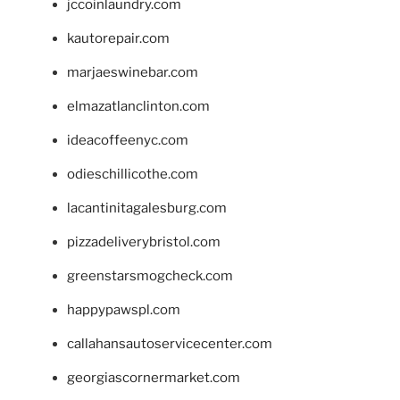
jccoinlaundry.com
kautorepair.com
marjaeswinebar.com
elmazatlanclinton.com
ideacoffeenyc.com
odieschillicothe.com
lacantinitagalesburg.com
pizzadeliverybristol.com
greenstarsmogcheck.com
happypawspl.com
callahansautoservicecenter.com
georgiascornermarket.com