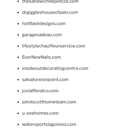
thesandwichdepotcos.com
drgiggleshouseofpain.com
hotflashdesigns.com
garagenadeau.com
lifestylechauffeurservice.com
EverNewNails.com
insideoutdecoratingcentre.com
salvatoresinpoint.com
jovialfloralco.com
johnlscotthometeam.com
u-seehomes.com
watersportslagonissi.com