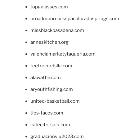
topgglasses.com
broadmoornailsspacoloradosprings.com
missblackpasadena.com
anneskitchen.org
valenciamarketytaqueria.com
reefrecordsllc.com
alawaffle.com
aryouthfishing.com
united-basketball.com
tios-tacos.com
cafecito-satx.com
graduacionviu2023.com