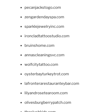
pecanjackstogo.com
zengardendayspa.com
sparklejewelryinc.com
ironcladtattoostudio.com
bruinshome.com
annascleaningsvc.com
wolfcitytattoo.com
oysterbayturkeytrot.com
lafronterarestauranteybar.com
lilyandrosetearoom.com
olivesburgberrypatch.com
theslushkids.com