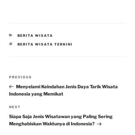
CATEGORIES
BERITA WISATA
TAGS
BERITA WISATA TERKINI
Post
Previous
PREVIOUS
navigation
Post
Menyelami Keindahan Jenis Daya Tarik Wisata
Indonesia yang Memikat
Next
NEXT
Post
Siapa Saja Jenis Wisatawan yang Paling Sering
Menghabiskan Waktunya di Indonesia?