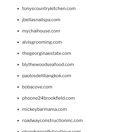
tonyscountrykitchen.com
jbellasnailspa.com
mychaihouse.com
alvisgrooming.com
thegeorginaestate.com
blythewoodseafood.com
paolosdelibangkok.com
bobacove.com
phoone24brookfield.com
mickeybarmama.com
roadwayconstructioninc.com
shopdragonflyboutique.com