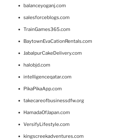
balanceyoganj.com
salesforceblogs.com
TrainGames365.com
BaytownEvaCationRentals.com
JabalpurCakeDelivery.com
halobjd.com
intelligenceqatar.com
PikaPikaApp.com
takecareofbusinessdfw.org
HamadaOfJapan.com
VersifyLifestyle.com
kingscreekadventures.com