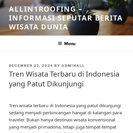
Skip
ALLIN1ROOFING –
to
INFORMASI SEPUTAR BERITA
content
WISATA DUNIA
Menu
POSTED
DECEMBER 22, 2024
BY
ADMINALL
ON
Tren Wisata Terbaru di Indonesia
yang Patut Dikunjungi
Tren wisata terbaru di Indonesia yang patut dikunjungi
sedang menjadi perbincangan hangat di kalangan para
traveler. Bukan hanya destinasi wisata konvensional
yang menjadi primadona, tetapi juga tempat-tempat