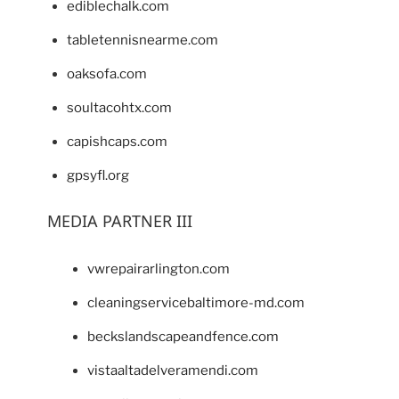
ediblechalk.com
tabletennisnearme.com
oaksofa.com
soultacohtx.com
capishcaps.com
gpsyfl.org
MEDIA PARTNER III
vwrepairarlington.com
cleaningservicebaltimore-md.com
beckslandscapeandfence.com
vistaaltadelveramendi.com