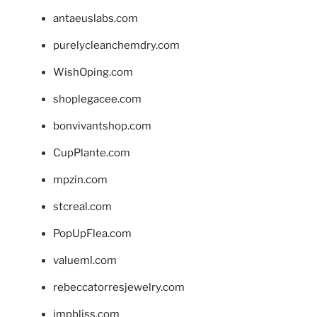
antaeuslabs.com
purelycleanchemdry.com
WishOping.com
shoplegacee.com
bonvivantshop.com
CupPlante.com
mpzin.com
stcreal.com
PopUpFlea.com
valueml.com
rebeccatorresjewelry.com
jmpbliss.com