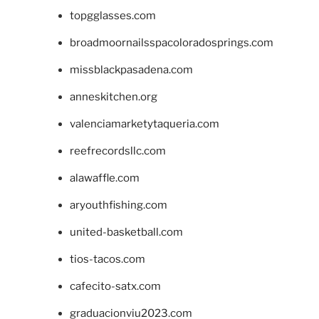
topgglasses.com
broadmoornailsspacoloradosprings.com
missblackpasadena.com
anneskitchen.org
valenciamarketytaqueria.com
reefrecordsllc.com
alawaffle.com
aryouthfishing.com
united-basketball.com
tios-tacos.com
cafecito-satx.com
graduacionviu2023.com