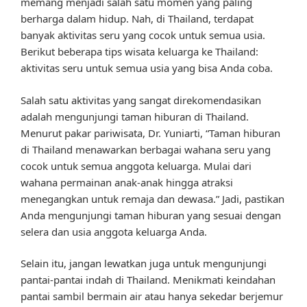
memang menjadi salah satu momen yang paling
berharga dalam hidup. Nah, di Thailand, terdapat
banyak aktivitas seru yang cocok untuk semua usia.
Berikut beberapa tips wisata keluarga ke Thailand:
aktivitas seru untuk semua usia yang bisa Anda coba.
Salah satu aktivitas yang sangat direkomendasikan
adalah mengunjungi taman hiburan di Thailand.
Menurut pakar pariwisata, Dr. Yuniarti, “Taman hiburan
di Thailand menawarkan berbagai wahana seru yang
cocok untuk semua anggota keluarga. Mulai dari
wahana permainan anak-anak hingga atraksi
menegangkan untuk remaja dan dewasa.” Jadi, pastikan
Anda mengunjungi taman hiburan yang sesuai dengan
selera dan usia anggota keluarga Anda.
Selain itu, jangan lewatkan juga untuk mengunjungi
pantai-pantai indah di Thailand. Menikmati keindahan
pantai sambil bermain air atau hanya sekedar berjemur