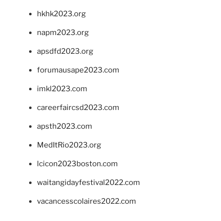
hkhk2023.org
napm2023.org
apsdfd2023.org
forumausape2023.com
imkl2023.com
careerfaircsd2023.com
apsth2023.com
MedItRio2023.org
lcicon2023boston.com
waitangidayfestival2022.com
vacancesscolaires2022.com