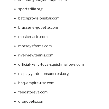
sportszilla.org
batchprovisionsbar.com
brasserie-gobette.com
musicrearte.com
morseysfarms.com
riverviewtennis.com
official-kelly-toys-squishmallows.com
displaygardenonsuncrest.org
bbq-empire-usa.com
feedstoreva.com
drogopets.com