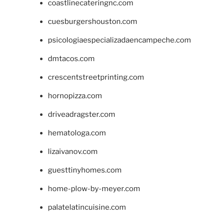
coastlinecateringnc.com
cuesburgershouston.com
psicologiaespecializadaencampeche.com
dmtacos.com
crescentstreetprinting.com
hornopizza.com
driveadragster.com
hematologa.com
lizaivanov.com
guesttinyhomes.com
home-plow-by-meyer.com
palatelatincuisine.com