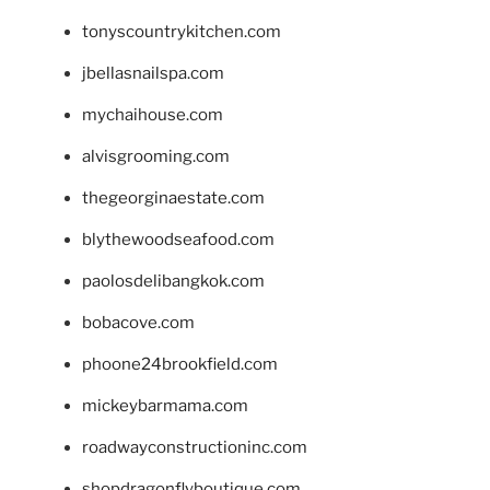
tonyscountrykitchen.com
jbellasnailspa.com
mychaihouse.com
alvisgrooming.com
thegeorginaestate.com
blythewoodseafood.com
paolosdelibangkok.com
bobacove.com
phoone24brookfield.com
mickeybarmama.com
roadwayconstructioninc.com
shopdragonflyboutique.com