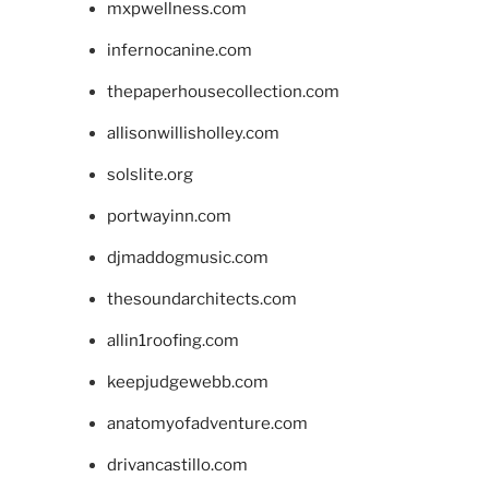
mxpwellness.com
infernocanine.com
thepaperhousecollection.com
allisonwillisholley.com
solslite.org
portwayinn.com
djmaddogmusic.com
thesoundarchitects.com
allin1roofing.com
keepjudgewebb.com
anatomyofadventure.com
drivancastillo.com