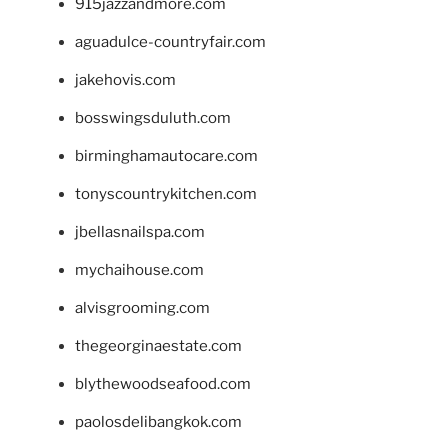
915jazzandmore.com
aguadulce-countryfair.com
jakehovis.com
bosswingsduluth.com
birminghamautocare.com
tonyscountrykitchen.com
jbellasnailspa.com
mychaihouse.com
alvisgrooming.com
thegeorginaestate.com
blythewoodseafood.com
paolosdelibangkok.com