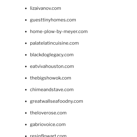
lizaivanov.com
guesttinyhomes.com
home-plow-by-meyer.com
palatelatincuisine.com
blackdoglegacy.com
eatvivahouston.com
thebigshowok.com
chimeandstave.com
greatwallseafoodny.com
theloverose.com
gabriovoice.com
resinflowart.com