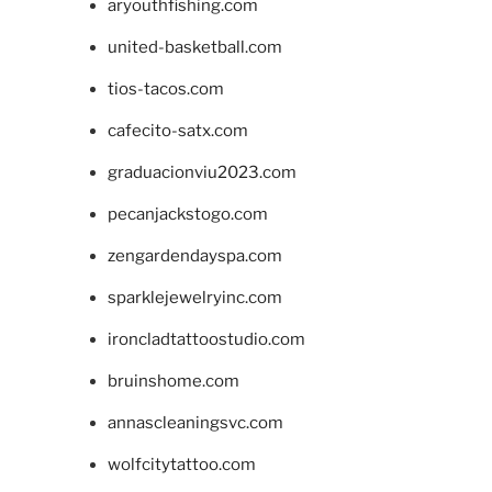
aryouthfishing.com
united-basketball.com
tios-tacos.com
cafecito-satx.com
graduacionviu2023.com
pecanjackstogo.com
zengardendayspa.com
sparklejewelryinc.com
ironcladtattoostudio.com
bruinshome.com
annascleaningsvc.com
wolfcitytattoo.com