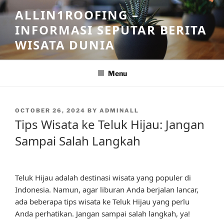
Skip
ALLIN1ROOFING –
to
INFORMASI SEPUTAR BERITA
content
WISATA DUNIA
Menu
POSTED
OCTOBER 26, 2024
BY
ADMINALL
ON
Tips Wisata ke Teluk Hijau: Jangan
Sampai Salah Langkah
Teluk Hijau adalah destinasi wisata yang populer di
Indonesia. Namun, agar liburan Anda berjalan lancar,
ada beberapa tips wisata ke Teluk Hijau yang perlu
Anda perhatikan. Jangan sampai salah langkah, ya!