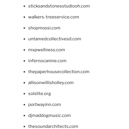
sticksandstonesstudiooh.com
walkers-treeservice.com
shopmossi.com
untamedcollectivesd.com
mxpwellness.com
infernocanine.com
thepaperhousecollection.com
allisonwillisholley.com
solslite.org
portwayinn.com
djmaddogmusic.com
thesoundarchitects.com