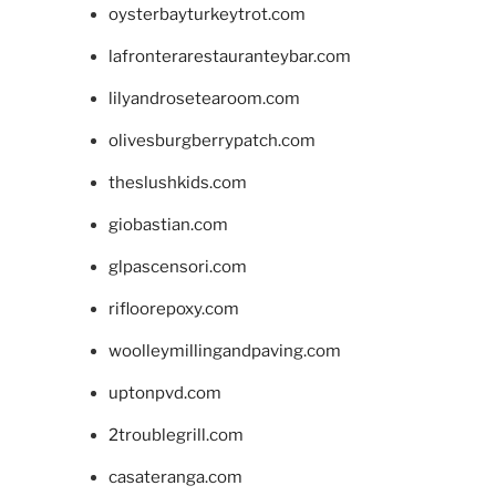
oysterbayturkeytrot.com
lafronterarestauranteybar.com
lilyandrosetearoom.com
olivesburgberrypatch.com
theslushkids.com
giobastian.com
glpascensori.com
rifloorepoxy.com
woolleymillingandpaving.com
uptonpvd.com
2troublegrill.com
casateranga.com