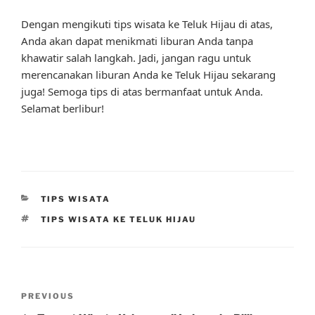
Dengan mengikuti tips wisata ke Teluk Hijau di atas,
Anda akan dapat menikmati liburan Anda tanpa
khawatir salah langkah. Jadi, jangan ragu untuk
merencanakan liburan Anda ke Teluk Hijau sekarang
juga! Semoga tips di atas bermanfaat untuk Anda.
Selamat berlibur!
CATEGORIES
TIPS WISATA
TAGS
TIPS WISATA KE TELUK HIJAU
Post
Previous
PREVIOUS
navigation
Post