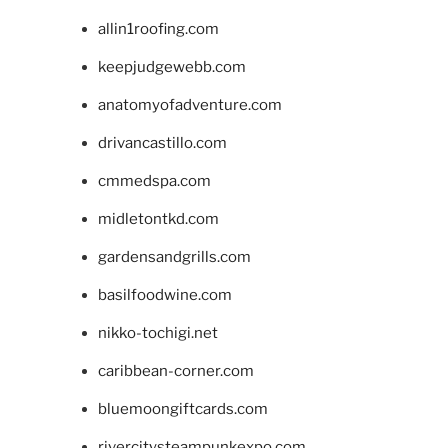
allin1roofing.com
keepjudgewebb.com
anatomyofadventure.com
drivancastillo.com
cmmedspa.com
midletontkd.com
gardensandgrills.com
basilfoodwine.com
nikko-tochigi.net
caribbean-corner.com
bluemoongiftcards.com
rivercitysteampunkexpo.com