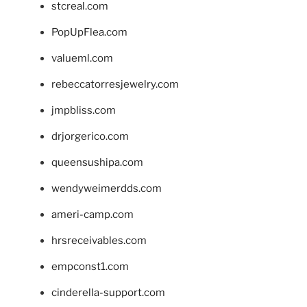
stcreal.com
PopUpFlea.com
valueml.com
rebeccatorresjewelry.com
jmpbliss.com
drjorgerico.com
queensushipa.com
wendyweimerdds.com
ameri-camp.com
hrsreceivables.com
empconst1.com
cinderella-support.com