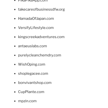
PikaPikaApp.com
takecareofbusinessdfw.org
HamadaOfJapan.com
VersifyLifestyle.com
kingscreekadventures.com
antaeuslabs.com
purelycleanchemdry.com
WishOping.com
shoplegacee.com
bonvivantshop.com
CupPlante.com
mpzin.com