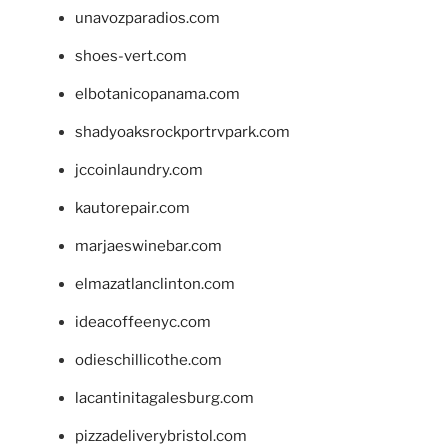
unavozparadios.com
shoes-vert.com
elbotanicopanama.com
shadyoaksrockportrvpark.com
jccoinlaundry.com
kautorepair.com
marjaeswinebar.com
elmazatlanclinton.com
ideacoffeenyc.com
odieschillicothe.com
lacantinitagalesburg.com
pizzadeliverybristol.com