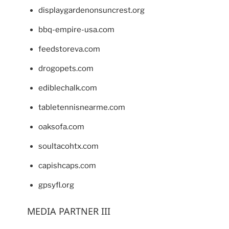
displaygardenonsuncrest.org
bbq-empire-usa.com
feedstoreva.com
drogopets.com
ediblechalk.com
tabletennisnearme.com
oaksofa.com
soultacohtx.com
capishcaps.com
gpsyfl.org
MEDIA PARTNER III