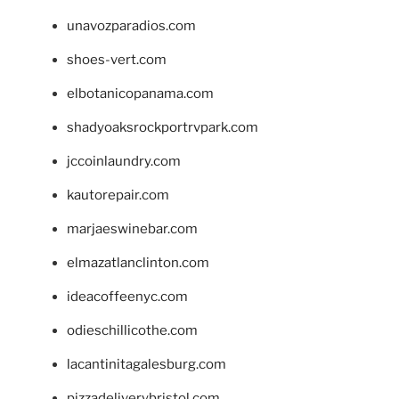
unavozparadios.com
shoes-vert.com
elbotanicopanama.com
shadyoaksrockportrvpark.com
jccoinlaundry.com
kautorepair.com
marjaeswinebar.com
elmazatlanclinton.com
ideacoffeenyc.com
odieschillicothe.com
lacantinitagalesburg.com
pizzadeliverybristol.com