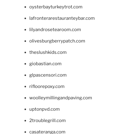
oysterbayturkeytrot.com
lafronterarestauranteybar.com
lilyandrosetearoom.com
olivesburgberrypatch.com
theslushkids.com
giobastian.com
glpascensori.com
rifloorepoxy.com
woolleymillingandpaving.com
uptonpvd.com
2troublegrill.com
casateranga.com