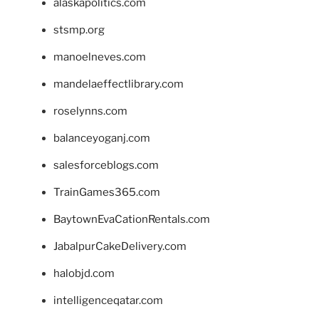
alaskapolitics.com
stsmp.org
manoelneves.com
mandelaeffectlibrary.com
roselynns.com
balanceyoganj.com
salesforceblogs.com
TrainGames365.com
BaytownEvaCationRentals.com
JabalpurCakeDelivery.com
halobjd.com
intelligenceqatar.com