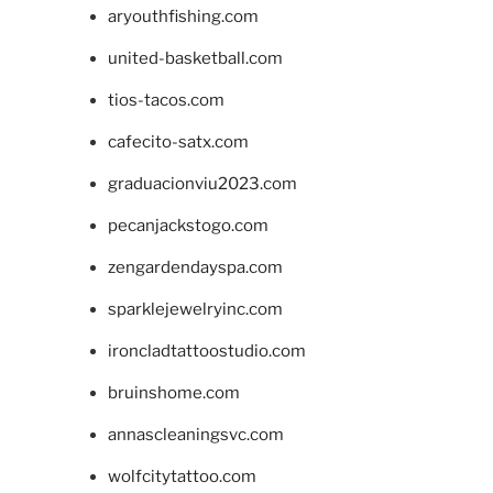
aryouthfishing.com
united-basketball.com
tios-tacos.com
cafecito-satx.com
graduacionviu2023.com
pecanjackstogo.com
zengardendayspa.com
sparklejewelryinc.com
ironcladtattoostudio.com
bruinshome.com
annascleaningsvc.com
wolfcitytattoo.com