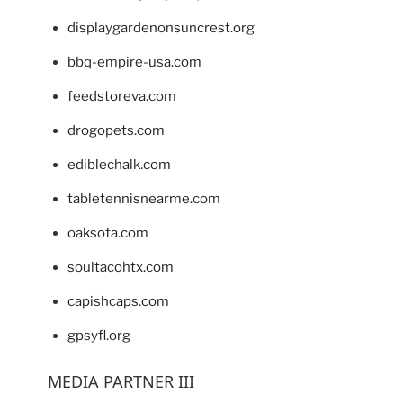
displaygardenonsuncrest.org
bbq-empire-usa.com
feedstoreva.com
drogopets.com
ediblechalk.com
tabletennisnearme.com
oaksofa.com
soultacohtx.com
capishcaps.com
gpsyfl.org
MEDIA PARTNER III