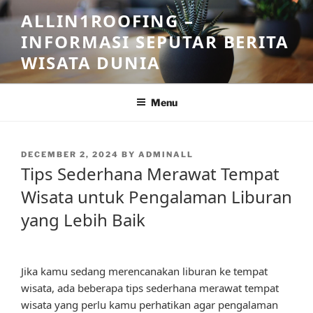
Skip
ALLIN1ROOFING –
to
INFORMASI SEPUTAR BERITA
content
WISATA DUNIA
Menu
POSTED
DECEMBER 2, 2024
BY
ADMINALL
ON
Tips Sederhana Merawat Tempat
Wisata untuk Pengalaman Liburan
yang Lebih Baik
Jika kamu sedang merencanakan liburan ke tempat
wisata, ada beberapa tips sederhana merawat tempat
wisata yang perlu kamu perhatikan agar pengalaman