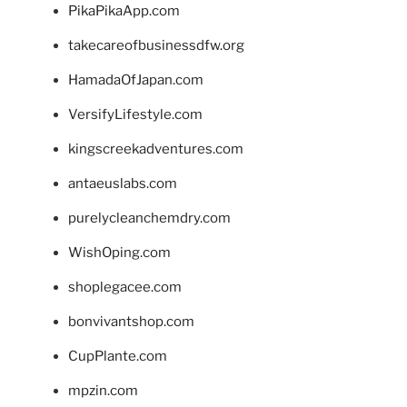
PikaPikaApp.com
takecareofbusinessdfw.org
HamadaOfJapan.com
VersifyLifestyle.com
kingscreekadventures.com
antaeuslabs.com
purelycleanchemdry.com
WishOping.com
shoplegacee.com
bonvivantshop.com
CupPlante.com
mpzin.com