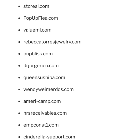
stcreal.com
PopUpFlea.com
valueml.com
rebeccatorresjewelry.com
jmpbliss.com
drjorgerico.com
queensushipa.com
wendyweimerdds.com
ameri-camp.com
hrsreceivables.com
empconst1.com
cinderella-support.com