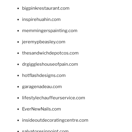
bigpinkrestaurant.com
inspirehuahin.com
memmingerspainting.com
jeremypbeasley.com
thesandwichdepotcos.com
drgiggleshouseofpain.com
hotflashdesigns.com
garagenadeau.com
lifestylechauffeurservice.com
EverNewNails.com
insideoutdecoratingcentre.com
salvatoresinpoint.com