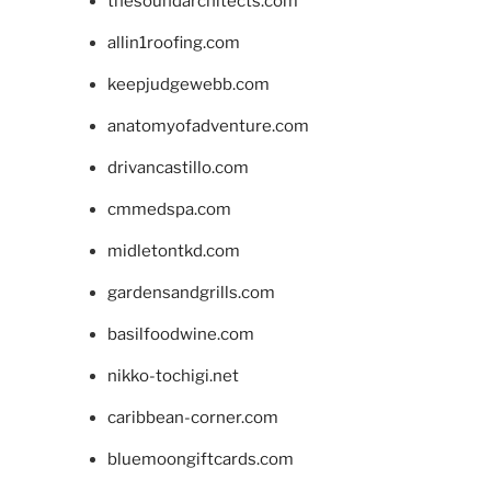
thesoundarchitects.com
allin1roofing.com
keepjudgewebb.com
anatomyofadventure.com
drivancastillo.com
cmmedspa.com
midletontkd.com
gardensandgrills.com
basilfoodwine.com
nikko-tochigi.net
caribbean-corner.com
bluemoongiftcards.com