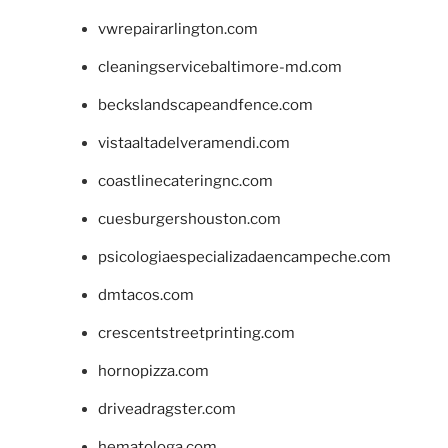
vwrepairarlington.com
cleaningservicebaltimore-md.com
beckslandscapeandfence.com
vistaaltadelveramendi.com
coastlinecateringnc.com
cuesburgershouston.com
psicologiaespecializadaencampeche.com
dmtacos.com
crescentstreetprinting.com
hornopizza.com
driveadragster.com
hematologa.com