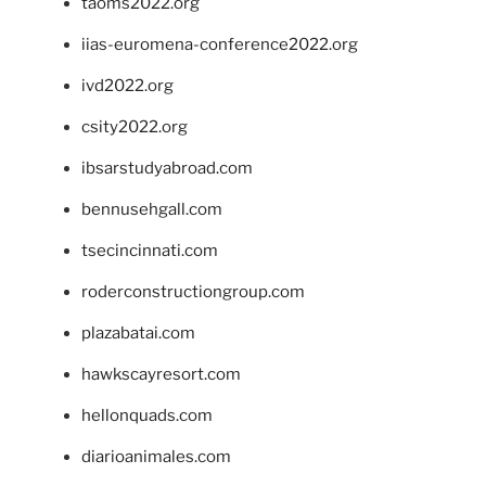
taoms2022.org
iias-euromena-conference2022.org
ivd2022.org
csity2022.org
ibsarstudyabroad.com
bennusehgall.com
tsecincinnati.com
roderconstructiongroup.com
plazabatai.com
hawkscayresort.com
hellonquads.com
diarioanimales.com