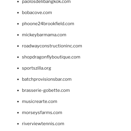
paolosdelibangkok.com
bobacove.com
phoone24brookfield.com
mickeybarmama.com
roadwayconstructioninc.com
shopdragonflyboutique.com
sportszilla.org
batchprovisionsbar.com
brasserie-gobette.com
musicrearte.com
morseysfarms.com
riverviewtennis.com