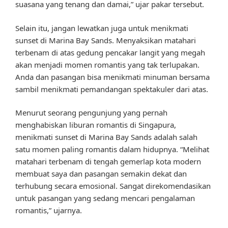
suasana yang tenang dan damai,” ujar pakar tersebut.
Selain itu, jangan lewatkan juga untuk menikmati
sunset di Marina Bay Sands. Menyaksikan matahari
terbenam di atas gedung pencakar langit yang megah
akan menjadi momen romantis yang tak terlupakan.
Anda dan pasangan bisa menikmati minuman bersama
sambil menikmati pemandangan spektakuler dari atas.
Menurut seorang pengunjung yang pernah
menghabiskan liburan romantis di Singapura,
menikmati sunset di Marina Bay Sands adalah salah
satu momen paling romantis dalam hidupnya. “Melihat
matahari terbenam di tengah gemerlap kota modern
membuat saya dan pasangan semakin dekat dan
terhubung secara emosional. Sangat direkomendasikan
untuk pasangan yang sedang mencari pengalaman
romantis,” ujarnya.