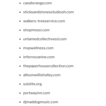
casateranga.com
sticksandstonesstudiooh.com
walkers-treeservice.com
shopmossi.com
untamedcollectivesd.com
mxpwellness.com
infernocanine.com
thepaperhousecollection.com
allisonwillisholley.com
solslite.org
portwayinn.com
djmaddogmusic.com