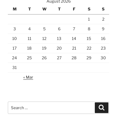
August 2026
M
T
W
T
F
S
S
1
2
3
4
5
6
7
8
9
10
11
12
13
14
15
16
17
18
19
20
21
22
23
24
25
26
27
28
29
30
31
« Mar
Search
Search
for: