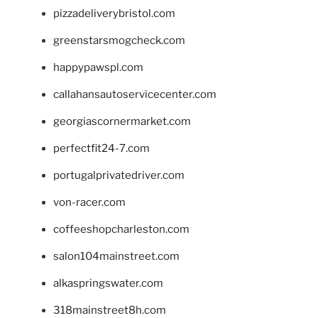
pizzadeliverybristol.com
greenstarsmogcheck.com
happypawspl.com
callahansautoservicecenter.com
georgiascornermarket.com
perfectfit24-7.com
portugalprivatedriver.com
von-racer.com
coffeeshopcharleston.com
salon104mainstreet.com
alkaspringswater.com
318mainstreet8h.com