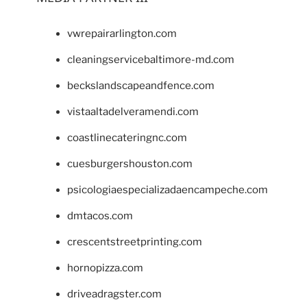
vwrepairarlington.com
cleaningservicebaltimore-md.com
beckslandscapeandfence.com
vistaaltadelveramendi.com
coastlinecateringnc.com
cuesburgershouston.com
psicologiaespecializadaencampeche.com
dmtacos.com
crescentstreetprinting.com
hornopizza.com
driveadragster.com