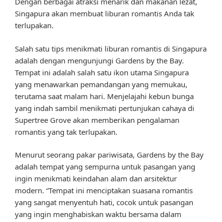
Dengan berbagai atraksi menarik dan makanan lezat,
Singapura akan membuat liburan romantis Anda tak
terlupakan.
Salah satu tips menikmati liburan romantis di Singapura
adalah dengan mengunjungi Gardens by the Bay.
Tempat ini adalah salah satu ikon utama Singapura
yang menawarkan pemandangan yang memukau,
terutama saat malam hari. Menjelajahi kebun bunga
yang indah sambil menikmati pertunjukan cahaya di
Supertree Grove akan memberikan pengalaman
romantis yang tak terlupakan.
Menurut seorang pakar pariwisata, Gardens by the Bay
adalah tempat yang sempurna untuk pasangan yang
ingin menikmati keindahan alam dan arsitektur
modern. “Tempat ini menciptakan suasana romantis
yang sangat menyentuh hati, cocok untuk pasangan
yang ingin menghabiskan waktu bersama dalam