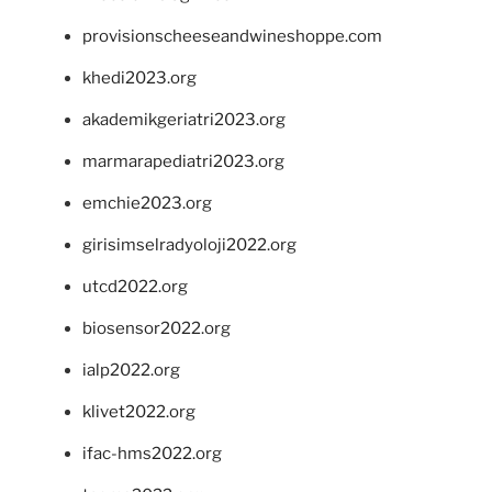
provisionscheeseandwineshoppe.com
khedi2023.org
akademikgeriatri2023.org
marmarapediatri2023.org
emchie2023.org
girisimselradyoloji2022.org
utcd2022.org
biosensor2022.org
ialp2022.org
klivet2022.org
ifac-hms2022.org