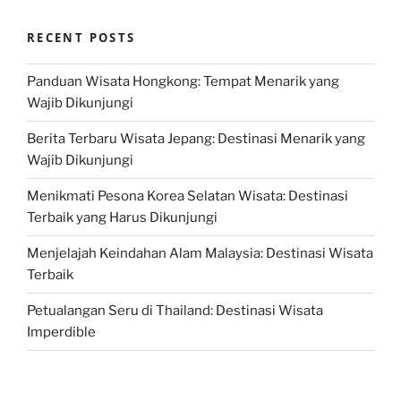
RECENT POSTS
Panduan Wisata Hongkong: Tempat Menarik yang
Wajib Dikunjungi
Berita Terbaru Wisata Jepang: Destinasi Menarik yang
Wajib Dikunjungi
Menikmati Pesona Korea Selatan Wisata: Destinasi
Terbaik yang Harus Dikunjungi
Menjelajah Keindahan Alam Malaysia: Destinasi Wisata
Terbaik
Petualangan Seru di Thailand: Destinasi Wisata
Imperdible