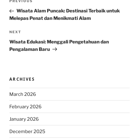
Previous
PREVIOUS
navigation
Post
Wisata Alam Puncak: Destinasi Terbaik untuk
Melepas Penat dan Menikmati Alam
Next
NEXT
Post
Wisata Edukasi: Menggali Pengetahuan dan
Pengalaman Baru
ARCHIVES
March 2026
February 2026
January 2026
December 2025