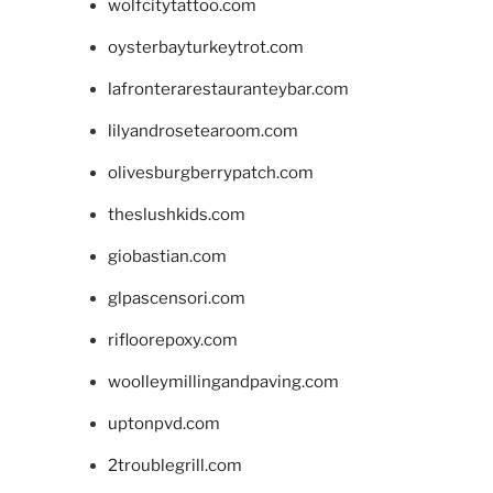
wolfcitytattoo.com
oysterbayturkeytrot.com
lafronterarestauranteybar.com
lilyandrosetearoom.com
olivesburgberrypatch.com
theslushkids.com
giobastian.com
glpascensori.com
rifloorepoxy.com
woolleymillingandpaving.com
uptonpvd.com
2troublegrill.com