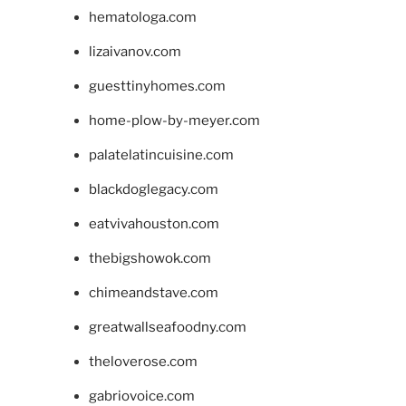
hematologa.com
lizaivanov.com
guesttinyhomes.com
home-plow-by-meyer.com
palatelatincuisine.com
blackdoglegacy.com
eatvivahouston.com
thebigshowok.com
chimeandstave.com
greatwallseafoodny.com
theloverose.com
gabriovoice.com