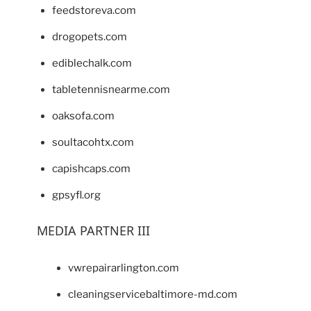
feedstoreva.com
drogopets.com
ediblechalk.com
tabletennisnearme.com
oaksofa.com
soultacohtx.com
capishcaps.com
gpsyfl.org
MEDIA PARTNER III
vwrepairarlington.com
cleaningservicebaltimore-md.com