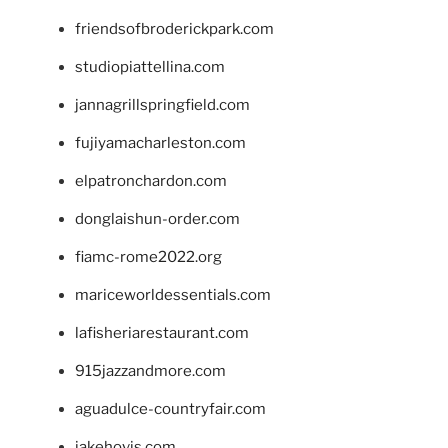
friendsofbroderickpark.com
studiopiattellina.com
jannagrillspringfield.com
fujiyamacharleston.com
elpatronchardon.com
donglaishun-order.com
fiamc-rome2022.org
mariceworldessentials.com
lafisheriarestaurant.com
915jazzandmore.com
aguadulce-countryfair.com
jakehovis.com