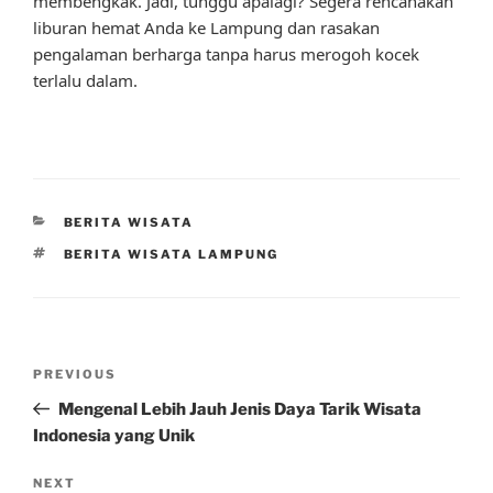
membengkak. Jadi, tunggu apalagi? Segera rencanakan
liburan hemat Anda ke Lampung dan rasakan
pengalaman berharga tanpa harus merogoh kocek
terlalu dalam.
CATEGORIES
BERITA WISATA
TAGS
BERITA WISATA LAMPUNG
Post
Previous
PREVIOUS
navigation
Post
Mengenal Lebih Jauh Jenis Daya Tarik Wisata
Indonesia yang Unik
Next
NEXT