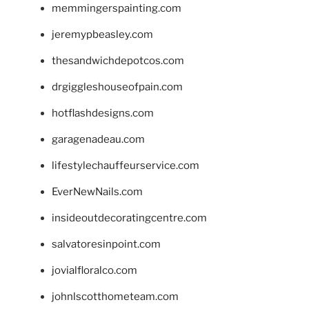
memmingerspainting.com
jeremypbeasley.com
thesandwichdepotcos.com
drgiggleshouseofpain.com
hotflashdesigns.com
garagenadeau.com
lifestylechauffeurservice.com
EverNewNails.com
insideoutdecoratingcentre.com
salvatoresinpoint.com
jovialfloralco.com
johnlscotthometeam.com