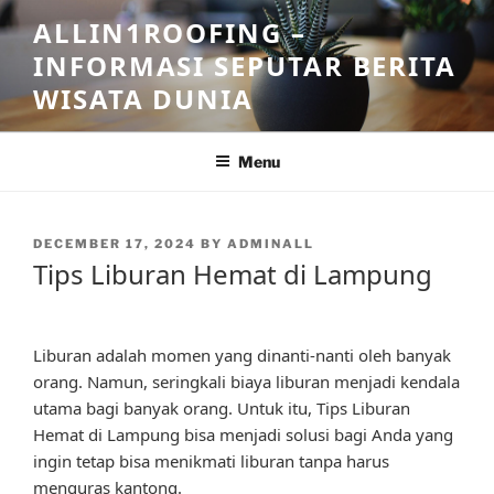
Skip
ALLIN1ROOFING –
to
INFORMASI SEPUTAR BERITA
content
WISATA DUNIA
Menu
POSTED
DECEMBER 17, 2024
BY
ADMINALL
ON
Tips Liburan Hemat di Lampung
Liburan adalah momen yang dinanti-nanti oleh banyak
orang. Namun, seringkali biaya liburan menjadi kendala
utama bagi banyak orang. Untuk itu, Tips Liburan
Hemat di Lampung bisa menjadi solusi bagi Anda yang
ingin tetap bisa menikmati liburan tanpa harus
menguras kantong.