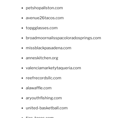
petshopallston.com
avenue26tacos.com
topgglasses.com
broadmoornailsspacoloradosprings.com
missblackpasadena.com
anneskitchen.org
valenciamarketytaqueria.com
reefrecordsllc.com
alawaffle.com
aryouthfishing.com
united-basketball.com
tios-tacos.com