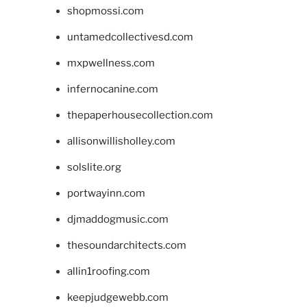
shopmossi.com
untamedcollectivesd.com
mxpwellness.com
infernocanine.com
thepaperhousecollection.com
allisonwillisholley.com
solslite.org
portwayinn.com
djmaddogmusic.com
thesoundarchitects.com
allin1roofing.com
keepjudgewebb.com