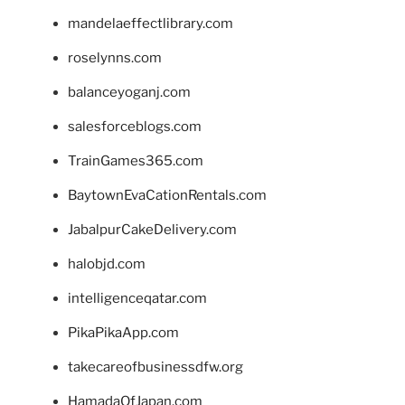
mandelaeffectlibrary.com
roselynns.com
balanceyoganj.com
salesforceblogs.com
TrainGames365.com
BaytownEvaCationRentals.com
JabalpurCakeDelivery.com
halobjd.com
intelligenceqatar.com
PikaPikaApp.com
takecareofbusinessdfw.org
HamadaOfJapan.com