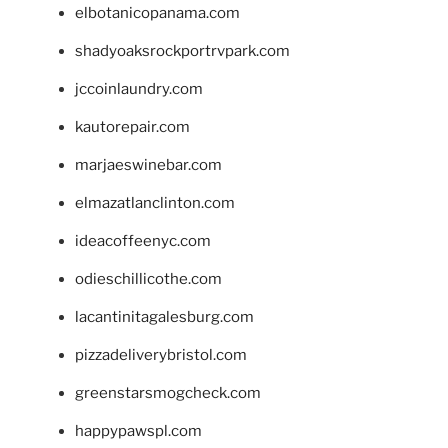
elbotanicopanama.com
shadyoaksrockportrvpark.com
jccoinlaundry.com
kautorepair.com
marjaeswinebar.com
elmazatlanclinton.com
ideacoffeenyc.com
odieschillicothe.com
lacantinitagalesburg.com
pizzadeliverybristol.com
greenstarsmogcheck.com
happypawspl.com