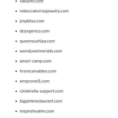
valueml.com
rebeccatorresjewelry.com
jmpbliss.com
drjorgerico.com
queensushipa.com
wendyweimerdds.com
ameri-camp.com
hrsreceivables.com
empconst1.com
cinderella-support.com
bigpinkrestaurant.com
inspirehuahin.com