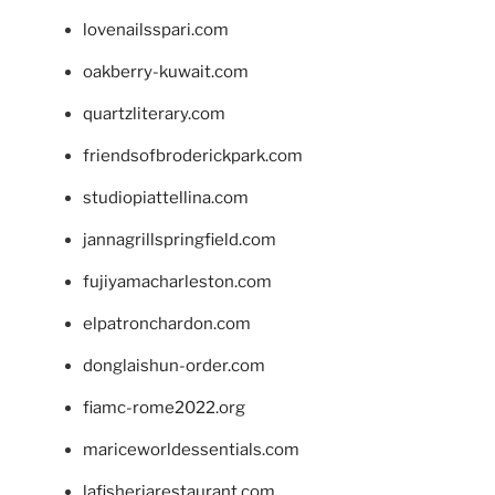
lovenailsspari.com
oakberry-kuwait.com
quartzliterary.com
friendsofbroderickpark.com
studiopiattellina.com
jannagrillspringfield.com
fujiyamacharleston.com
elpatronchardon.com
donglaishun-order.com
fiamc-rome2022.org
mariceworldessentials.com
lafisheriarestaurant.com