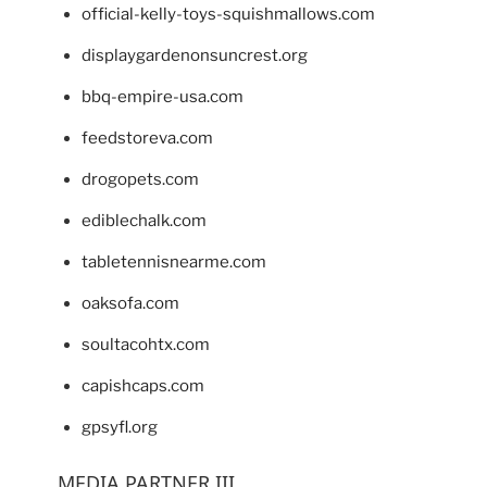
official-kelly-toys-squishmallows.com
displaygardenonsuncrest.org
bbq-empire-usa.com
feedstoreva.com
drogopets.com
ediblechalk.com
tabletennisnearme.com
oaksofa.com
soultacohtx.com
capishcaps.com
gpsyfl.org
MEDIA PARTNER III