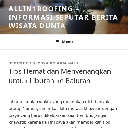
Skip
ALLIN1ROOFING –
to
INFORMASI SEPUTAR BERITA
content
WISATA DUNIA
Menu
POSTED
DECEMBER 6, 2024
BY
ADMINALL
ON
Tips Hemat dan Menyenangkan
untuk Liburan ke Baluran
Liburan adalah waktu yang dinantikan oleh banyak
orang. Namun, seringkali kita merasa khawatir dengan
biaya yang harus dikeluarkan saat berlibur. Jangan
khawatir, karena kali ini saya akan memberikan tips