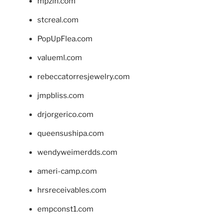
mpzin.com
stcreal.com
PopUpFlea.com
valueml.com
rebeccatorresjewelry.com
jmpbliss.com
drjorgerico.com
queensushipa.com
wendyweimerdds.com
ameri-camp.com
hrsreceivables.com
empconst1.com