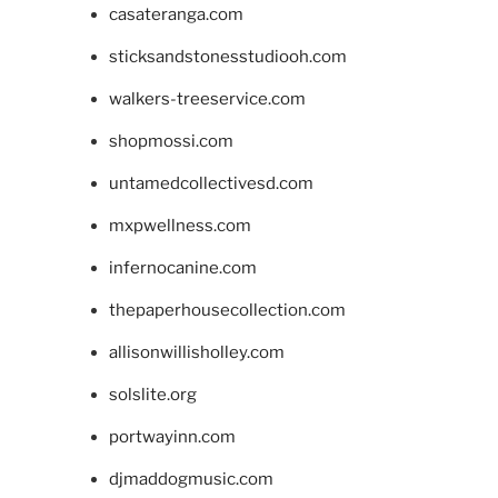
casateranga.com
sticksandstonesstudiooh.com
walkers-treeservice.com
shopmossi.com
untamedcollectivesd.com
mxpwellness.com
infernocanine.com
thepaperhousecollection.com
allisonwillisholley.com
solslite.org
portwayinn.com
djmaddogmusic.com