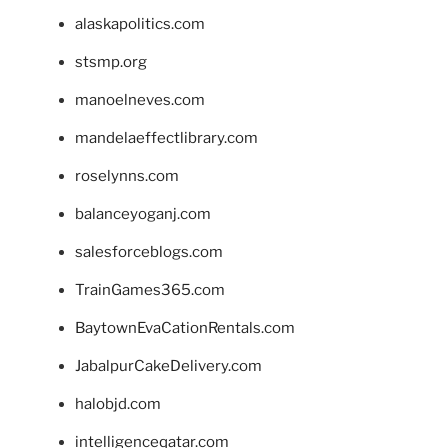
alaskapolitics.com
stsmp.org
manoelneves.com
mandelaeffectlibrary.com
roselynns.com
balanceyoganj.com
salesforceblogs.com
TrainGames365.com
BaytownEvaCationRentals.com
JabalpurCakeDelivery.com
halobjd.com
intelligenceqatar.com