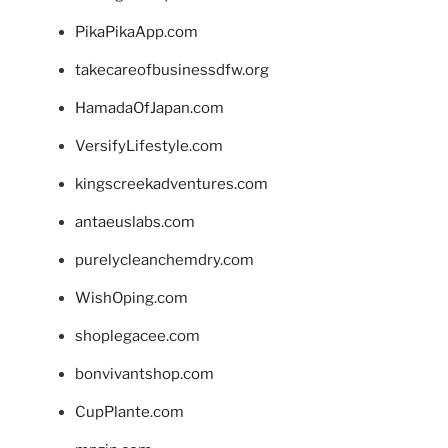
PikaPikaApp.com
takecareofbusinessdfw.org
HamadaOfJapan.com
VersifyLifestyle.com
kingscreekadventures.com
antaeuslabs.com
purelycleanchemdry.com
WishOping.com
shoplegacee.com
bonvivantshop.com
CupPlante.com