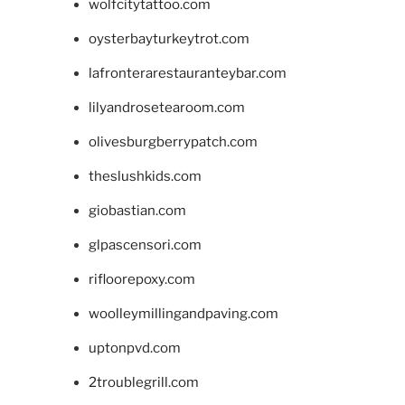
wolfcitytattoo.com
oysterbayturkeytrot.com
lafronterarestauranteybar.com
lilyandrosetearoom.com
olivesburgberrypatch.com
theslushkids.com
giobastian.com
glpascensori.com
rifloorepoxy.com
woolleymillingandpaving.com
uptonpvd.com
2troublegrill.com