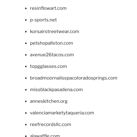
resinflowart.com
p-sports.net
korsairstreetwear.com
petshopallston.com
avenue26tacos.com
topgglasses.com
broadmoornailsspacoloradosprings.com
missblackpasadena.com
anneskitchen.org
valenciamarketytaqueria.com
reefrecordsllc.com
alawaffle.com