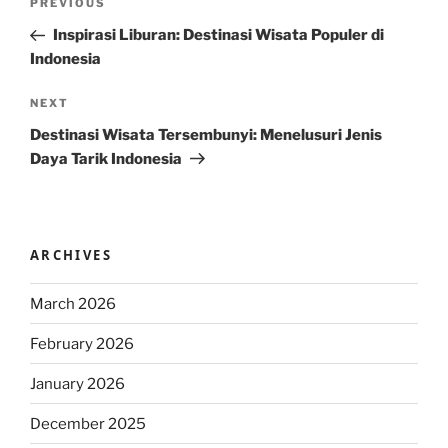
Previous
PREVIOUS
navigation
Post
Inspirasi Liburan: Destinasi Wisata Populer di
Indonesia
Next
NEXT
Post
Destinasi Wisata Tersembunyi: Menelusuri Jenis
Daya Tarik Indonesia
ARCHIVES
March 2026
February 2026
January 2026
December 2025