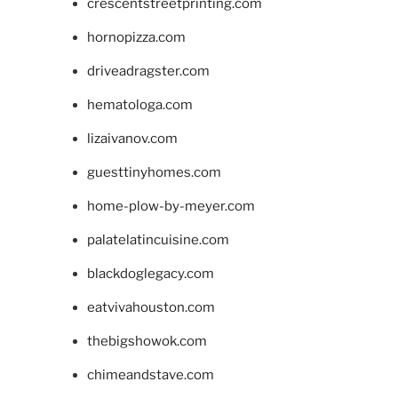
crescentstreetprinting.com
hornopizza.com
driveadragster.com
hematologa.com
lizaivanov.com
guesttinyhomes.com
home-plow-by-meyer.com
palatelatincuisine.com
blackdoglegacy.com
eatvivahouston.com
thebigshowok.com
chimeandstave.com