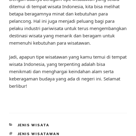
ditemui di tempat wisata Indonesia, kita bisa melihat
betapa beragamnya minat dan kebutuhan para
pelancong. Hal ini juga menjadi peluang bagi para
pelaku industri pariwisata untuk terus mengembangkan
destinasi wisata yang menarik dan beragam untuk
memenuhi kebutuhan para wisatawan.
Jadi, apapun tipe wisatawan yang kamu temui di tempat
wisata Indonesia, yang terpenting adalah bisa
menikmati dan menghargai keindahan alam serta
keberagaman budaya yang ada di negeri ini. Selamat
berlibur!
CATEGORIES
JENIS WISATA
TAGS
JENIS WISATAWAN