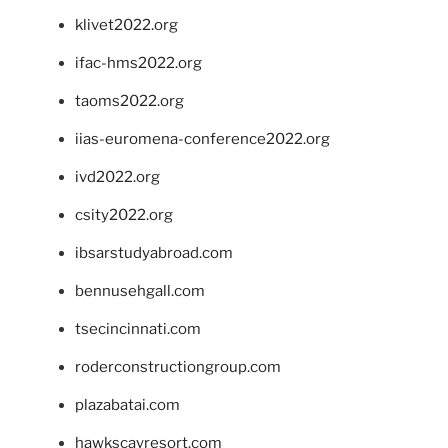
klivet2022.org
ifac-hms2022.org
taoms2022.org
iias-euromena-conference2022.org
ivd2022.org
csity2022.org
ibsarstudyabroad.com
bennusehgall.com
tsecincinnati.com
roderconstructiongroup.com
plazabatai.com
hawkscayresort.com