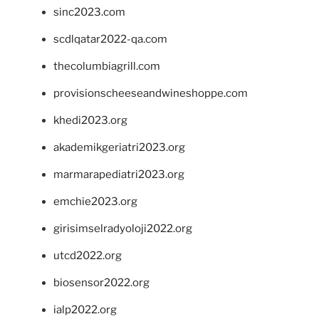
sinc2023.com
scdlqatar2022-qa.com
thecolumbiagrill.com
provisionscheeseandwineshoppe.com
khedi2023.org
akademikgeriatri2023.org
marmarapediatri2023.org
emchie2023.org
girisimselradyoloji2022.org
utcd2022.org
biosensor2022.org
ialp2022.org