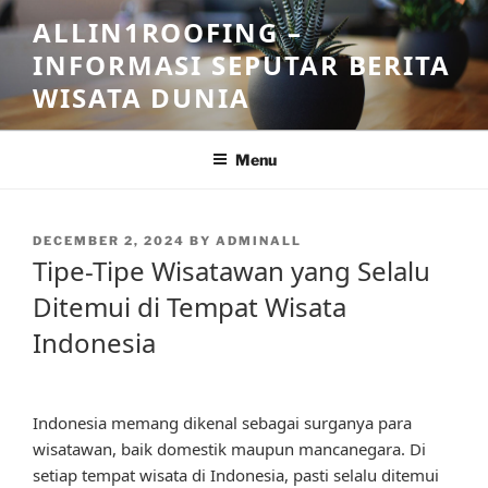
Skip
ALLIN1ROOFING –
to
INFORMASI SEPUTAR BERITA
content
WISATA DUNIA
Menu
POSTED
DECEMBER 2, 2024
BY
ADMINALL
ON
Tipe-Tipe Wisatawan yang Selalu
Ditemui di Tempat Wisata
Indonesia
Indonesia memang dikenal sebagai surganya para
wisatawan, baik domestik maupun mancanegara. Di
setiap tempat wisata di Indonesia, pasti selalu ditemui