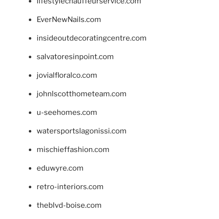
lifestylechauffeurservice.com
EverNewNails.com
insideoutdecoratingcentre.com
salvatoresinpoint.com
jovialfloralco.com
johnlscotthometeam.com
u-seehomes.com
watersportslagonissi.com
mischieffashion.com
eduwyre.com
retro-interiors.com
theblvd-boise.com