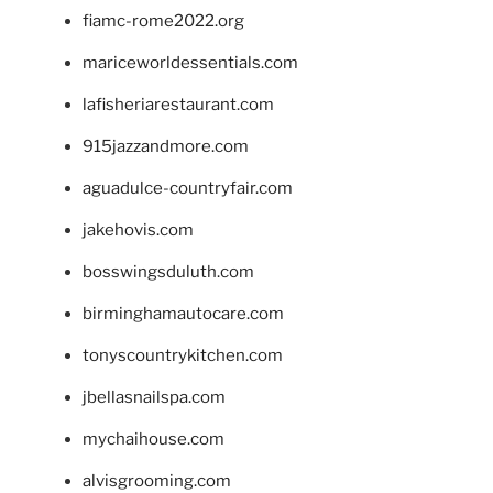
fiamc-rome2022.org
mariceworldessentials.com
lafisheriarestaurant.com
915jazzandmore.com
aguadulce-countryfair.com
jakehovis.com
bosswingsduluth.com
birminghamautocare.com
tonyscountrykitchen.com
jbellasnailspa.com
mychaihouse.com
alvisgrooming.com