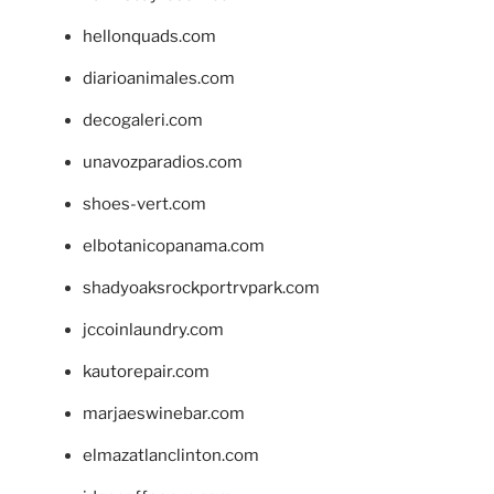
hellonquads.com
diarioanimales.com
decogaleri.com
unavozparadios.com
shoes-vert.com
elbotanicopanama.com
shadyoaksrockportrvpark.com
jccoinlaundry.com
kautorepair.com
marjaeswinebar.com
elmazatlanclinton.com