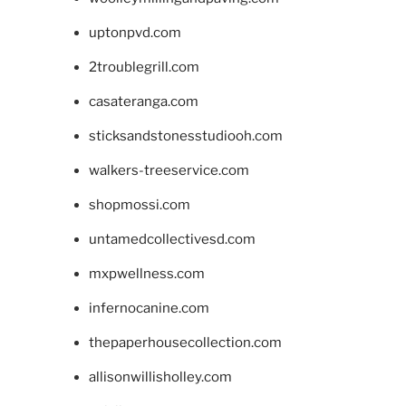
uptonpvd.com
2troublegrill.com
casateranga.com
sticksandstonesstudiooh.com
walkers-treeservice.com
shopmossi.com
untamedcollectivesd.com
mxpwellness.com
infernocanine.com
thepaperhousecollection.com
allisonwillisholley.com