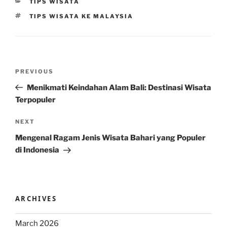
CATEGORIES
TIPS WISATA
TAGS
TIPS WISATA KE MALAYSIA
Post
Previous
PREVIOUS
navigation
Post
Menikmati Keindahan Alam Bali: Destinasi Wisata
Terpopuler
Next
NEXT
Post
Mengenal Ragam Jenis Wisata Bahari yang Populer
di Indonesia
ARCHIVES
March 2026