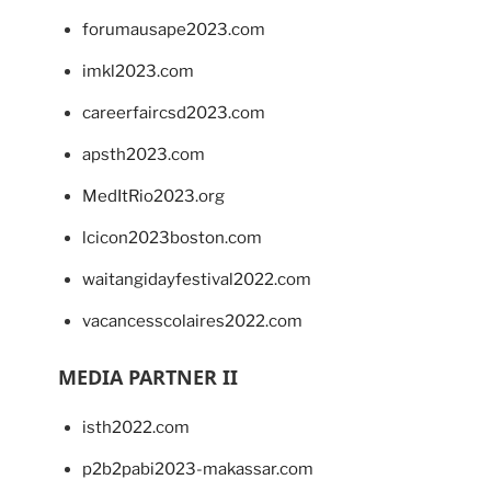
forumausape2023.com
imkl2023.com
careerfaircsd2023.com
apsth2023.com
MedItRio2023.org
lcicon2023boston.com
waitangidayfestival2022.com
vacancesscolaires2022.com
MEDIA PARTNER II
isth2022.com
p2b2pabi2023-makassar.com