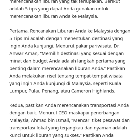
merencanakan liburan yang tak terlupakan. Berikut
adalah 5 tips yang dapat Anda gunakan untuk
merencanakan liburan Anda ke Malaysia.
Pertama, Rencanakan Liburan Anda ke Malaysia dengan
5 Tips Ini adalah dengan menentukan destinasi yang
ingin Anda kunjungi. Menurut pakar pariwisata, Dr.
Anwar Aman, “Memilih destinasi yang sesuai dengan
minat dan budget Anda adalah langkah pertama yang
penting dalam merencanakan liburan Anda.” Pastikan
Anda melakukan riset tentang tempat-tempat wisata
yang ingin Anda kunjungi di Malaysia, seperti Kuala
Lumpur, Pulau Penang, atau Cameron Highlands.
Kedua, pastikan Anda merencanakan transportasi Anda
dengan baik. Menurut CEO maskapai penerbangan
Malaysia, Ahmad bin Ismail, “Mencari tiket pesawat dan
transportasi lokal yang terjangkau dan nyaman adalah
kunci untuk liburan yang sukses.” Pastikan Anda