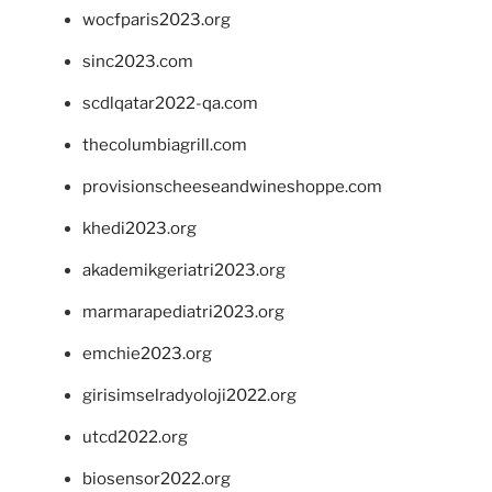
wocfparis2023.org
sinc2023.com
scdlqatar2022-qa.com
thecolumbiagrill.com
provisionscheeseandwineshoppe.com
khedi2023.org
akademikgeriatri2023.org
marmarapediatri2023.org
emchie2023.org
girisimselradyoloji2022.org
utcd2022.org
biosensor2022.org