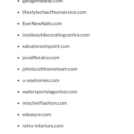
garagenadeau.com
lifestylechauffeurservice.com
EverNewNails.com
insideoutdecoratingcentre.com
salvatoresinpoint.com
jovialfloralco.com
johnlscotthometeam.com
u-seehomes.com
watersportslagonissi.com
mischieffashion.com
eduwyre.com
retro-interiors.com