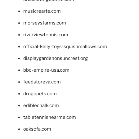
musicrearte.com
morseysfarms.com
riverviewtennis.com
official-kelly-toys-squishmallows.com
displaygardenonsuncrest.org
bbq-empire-usa.com
feedstoreva.com
drogopets.com
ediblechalk.com
tabletennisnearme.com
oaksofa.com