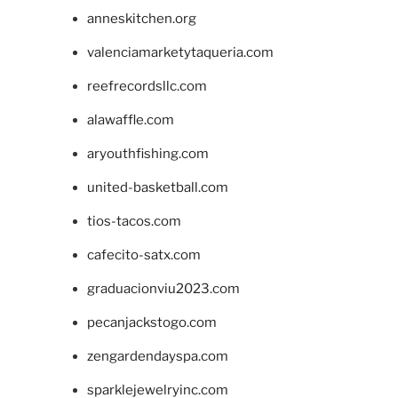
anneskitchen.org
valenciamarketytaqueria.com
reefrecordsllc.com
alawaffle.com
aryouthfishing.com
united-basketball.com
tios-tacos.com
cafecito-satx.com
graduacionviu2023.com
pecanjackstogo.com
zengardendayspa.com
sparklejewelryinc.com