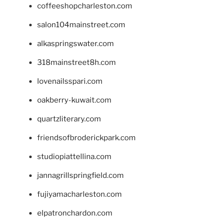
coffeeshopcharleston.com
salon104mainstreet.com
alkaspringswater.com
318mainstreet8h.com
lovenailsspari.com
oakberry-kuwait.com
quartzliterary.com
friendsofbroderickpark.com
studiopiattellina.com
jannagrillspringfield.com
fujiyamacharleston.com
elpatronchardon.com