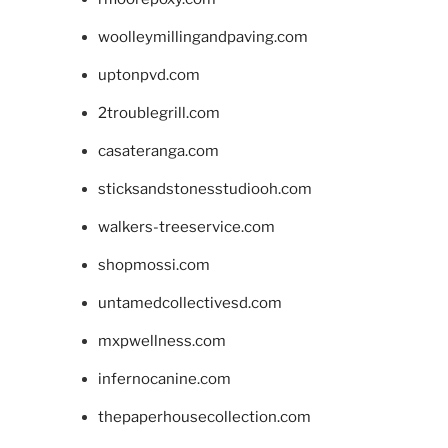
woolleymillingandpaving.com
uptonpvd.com
2troublegrill.com
casateranga.com
sticksandstonesstudiooh.com
walkers-treeservice.com
shopmossi.com
untamedcollectivesd.com
mxpwellness.com
infernocanine.com
thepaperhousecollection.com