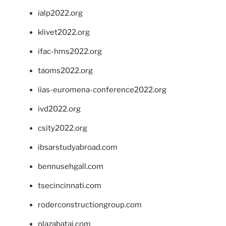
ialp2022.org
klivet2022.org
ifac-hms2022.org
taoms2022.org
iias-euromena-conference2022.org
ivd2022.org
csity2022.org
ibsarstudyabroad.com
bennusehgall.com
tsecincinnati.com
roderconstructiongroup.com
plazabatai.com