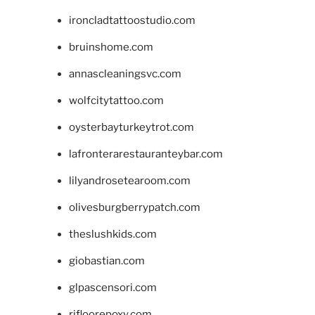
ironcladtattoostudio.com
bruinshome.com
annascleaningsvc.com
wolfcitytattoo.com
oysterbayturkeytrot.com
lafronterarestauranteybar.com
lilyandrosetearoom.com
olivesburgberrypatch.com
theslushkids.com
giobastian.com
glpascensori.com
rifloorepoxy.com