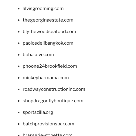
alvisgrooming.com
thegeorginaestate.com
blythewoodseafood.com
paolosdelibangkok.com
bobacove.com
phoone24brookfield.com
mickeybarmama.com
roadwayconstructioninc.com
shopdragonflyboutique.com
sportszilla.org
batchprovisionsbar.com
brasserie-gobette.com