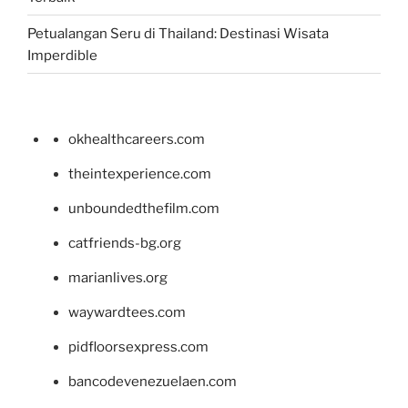
Petualangan Seru di Thailand: Destinasi Wisata
Imperdible
okhealthcareers.com
theintexperience.com
unboundedthefilm.com
catfriends-bg.org
marianlives.org
waywardtees.com
pidfloorsexpress.com
bancodevenezuelaen.com