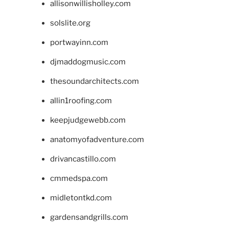
allisonwillisholley.com
solslite.org
portwayinn.com
djmaddogmusic.com
thesoundarchitects.com
allin1roofing.com
keepjudgewebb.com
anatomyofadventure.com
drivancastillo.com
cmmedspa.com
midletontkd.com
gardensandgrills.com