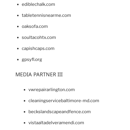
ediblechalk.com
tabletennisnearme.com
oaksofa.com
soultacohtx.com
capishcaps.com
gpsyfl.org
MEDIA PARTNER III
vwrepairarlington.com
cleaningservicebaltimore-md.com
beckslandscapeandfence.com
vistaaltadelveramendi.com