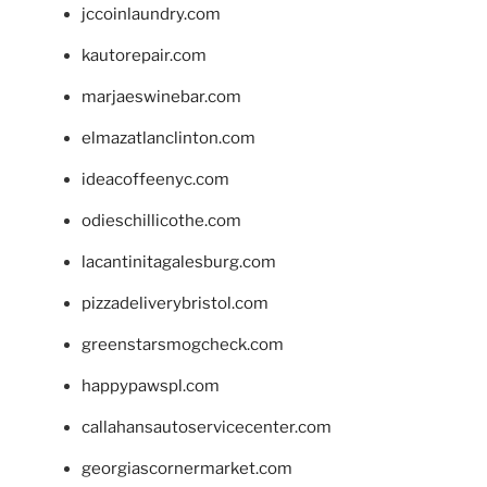
jccoinlaundry.com
kautorepair.com
marjaeswinebar.com
elmazatlanclinton.com
ideacoffeenyc.com
odieschillicothe.com
lacantinitagalesburg.com
pizzadeliverybristol.com
greenstarsmogcheck.com
happypawspl.com
callahansautoservicecenter.com
georgiascornermarket.com