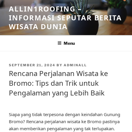
Skip
ALLIN1ROOFING –
to
INFORMASI SEPUTAR BERITA
content
WISATA DUNIA
Menu
POSTED
SEPTEMBER 21, 2024
BY
ADMINALL
ON
Rencana Perjalanan Wisata ke
Bromo: Tips dan Trik untuk
Pengalaman yang Lebih Baik
Siapa yang tidak terpesona dengan keindahan Gunung
Bromo? Rencana perjalanan wisata ke Bromo pastinya
akan memberikan pengalaman yang tak terlupakan.