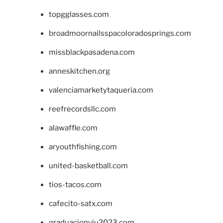
topgglasses.com
broadmoornailsspacoloradosprings.com
missblackpasadena.com
anneskitchen.org
valenciamarketytaqueria.com
reefrecordsllc.com
alawaffle.com
aryouthfishing.com
united-basketball.com
tios-tacos.com
cafecito-satx.com
graduacionviu2023.com