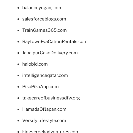
balanceyoganj.com
salesforceblogs.com
TrainGames365.com
BaytownEvaCationRentals.com
JabalpurCakeDelivery.com
halobjd.com
intelligenceqatar.com
PikaPikaApp.com
takecareofbusinessdfw.org
HamadaOfJapan.com
VersifyLifestyle.com
kingscreekadventures.com