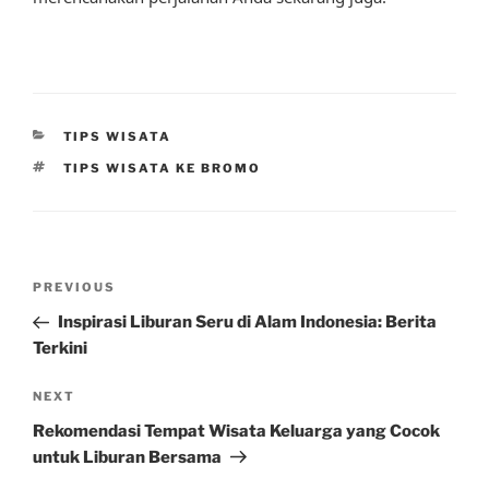
CATEGORIES
TIPS WISATA
TAGS
TIPS WISATA KE BROMO
Post
Previous
PREVIOUS
navigation
Post
Inspirasi Liburan Seru di Alam Indonesia: Berita
Terkini
Next
NEXT
Post
Rekomendasi Tempat Wisata Keluarga yang Cocok
untuk Liburan Bersama