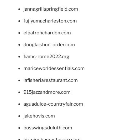
jannagrillspringfield.com
fujiyamacharleston.com
elpatronchardon.com
donglaishun-order.com
fiamc-rome2022.org
mariceworldessentials.com
lafisheriarestaurant.com
915jazzandmore.com
aguadulce-countryfair.com
jakehovis.com
bosswingsduluth.com
birminghamautocare.com