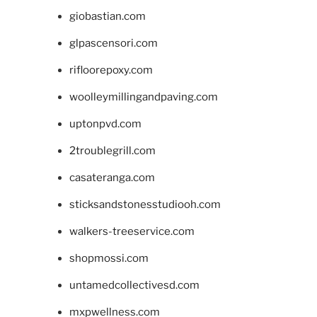
giobastian.com
glpascensori.com
rifloorepoxy.com
woolleymillingandpaving.com
uptonpvd.com
2troublegrill.com
casateranga.com
sticksandstonesstudiooh.com
walkers-treeservice.com
shopmossi.com
untamedcollectivesd.com
mxpwellness.com