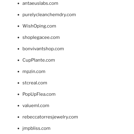
antaeuslabs.com
purelycleanchemdry.com
WishOping.com
shoplegacee.com
bonvivantshop.com
CupPlante.com
mpzin.com
stcreal.com
PopUpFlea.com
valueml.com
rebeccatorresjewelry.com
jmpbliss.com