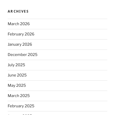
ARCHIVES
March 2026
February 2026
January 2026
December 2025
July 2025
June 2025
May 2025
March 2025
February 2025