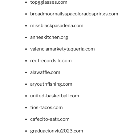
topgglasses.com
broadmoornailsspacoloradosprings.com
missblackpasadena.com
anneskitchen.org
valenciamarketytaqueria.com
reefrecordsllc.com
alawaffle.com
aryouthfishing.com
united-basketball.com
tios-tacos.com
cafecito-satx.com
graduacionviu2023.com