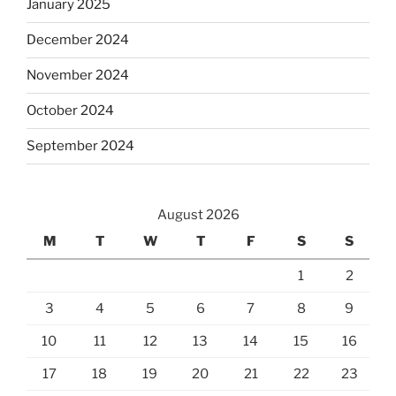
January 2025
December 2024
November 2024
October 2024
September 2024
August 2026
M
T
W
T
F
S
S
1
2
3
4
5
6
7
8
9
10
11
12
13
14
15
16
17
18
19
20
21
22
23