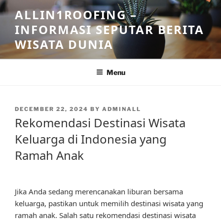
Skip
ALLIN1ROOFING –
to
INFORMASI SEPUTAR BERITA
content
WISATA DUNIA
Menu
POSTED
DECEMBER 22, 2024
BY
ADMINALL
ON
Rekomendasi Destinasi Wisata
Keluarga di Indonesia yang
Ramah Anak
Jika Anda sedang merencanakan liburan bersama
keluarga, pastikan untuk memilih destinasi wisata yang
ramah anak. Salah satu rekomendasi destinasi wisata