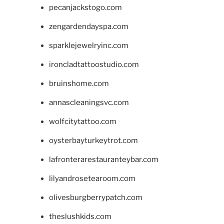
pecanjackstogo.com
zengardendayspa.com
sparklejewelryinc.com
ironcladtattoostudio.com
bruinshome.com
annascleaningsvc.com
wolfcitytattoo.com
oysterbayturkeytrot.com
lafronterarestauranteybar.com
lilyandrosetearoom.com
olivesburgberrypatch.com
theslushkids.com