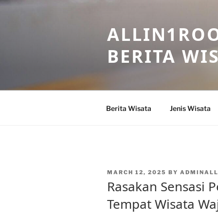
Skip
to
ALLIN1ROO
content
BERITA WI
Berita Wisata
Jenis Wisata
POSTED
MARCH 12, 2025
BY
ADMINAL
ON
Rasakan Sensasi P
Tempat Wisata Waj