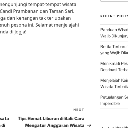
 mengunjungi tempat-tempat wisata
i Candi Prambanan dan Taman Sari.
RECENT POST
ga dan kenangan tak terlupakan
enuh pesona ini. Selamat menjelajahi
Panduan Wisat
da di Jogja!
Wajib Dikunjun
Berita Terbaru
yang Wajib Dik
Menikmati Pes
Destinasi Terb
Menjelajah Kei
Wisata Terbaik
Petualangan Se
Imperdible
NEXT
Next
Post
isata
Tips Hemat Liburan di Bali: Cara
 di
Mengatur Anggaran Wisata
okhealt