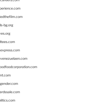
xperience.com
edthefilm.com
ds-bg.org
ves.org
tees.com
rsexpress.com
venezuelaen.com
oodfoodcorporation.com
nnt.com
gender.com
ardssale.com
litics.com