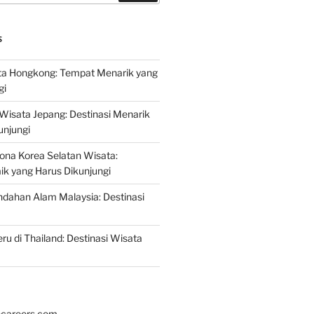
S
a Hongkong: Tempat Menarik yang
gi
 Wisata Jepang: Destinasi Menarik
unjungi
ona Korea Selatan Wisata:
aik yang Harus Dikunjungi
ndahan Alam Malaysia: Destinasi
ru di Thailand: Destinasi Wisata
hcareers.com