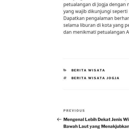
petualangan di Jogja dengan
yang wajib dikunjungi sepert
Dapatkan pengalaman berhar
selama liburan di kota yang p
dan menikmati petualangan An
CATEGORIES
BERITA WISATA
TAGS
BERITA WISATA JOGJA
Post
Previous
PREVIOUS
navigation
Post
Mengenal Lebih Dekat Jenis W
Bawah Laut yang Menakjubkan