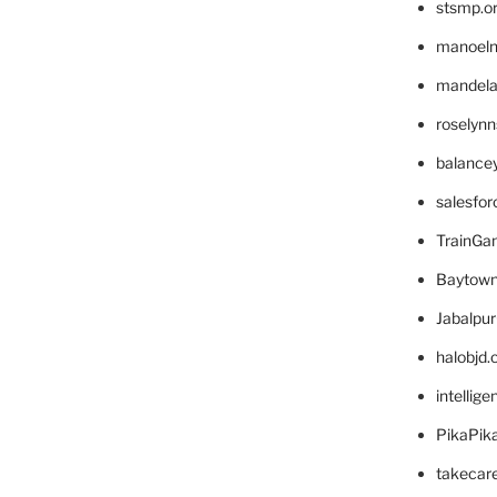
stsmp.o
manoel
mandelae
roselyn
balance
salesfo
TrainG
Baytown
Jabalpu
halobjd
intellig
PikaPik
takecar