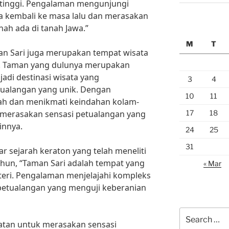
tinggi. Pengalaman mengunjungi
a kembali ke masa lalu dan merasakan
ah ada di tanah Jawa.”
M
T
an Sari juga merupakan tempat wisata
ja. Taman yang dulunya merupakan
jadi destinasi wisata yang
3
4
alangan yang unik. Dengan
10
11
nah dan menikmati keindahan kolam-
17
18
n merasakan sensasi petualangan yang
innya.
24
25
31
ar sejarah keraton yang telah meneliti
hun, “Taman Sari adalah tempat yang
« Mar
teri. Pengalaman menjelajahi kompleks
petualangan yang menguji keberanian
Search
atan untuk merasakan sensasi
for: