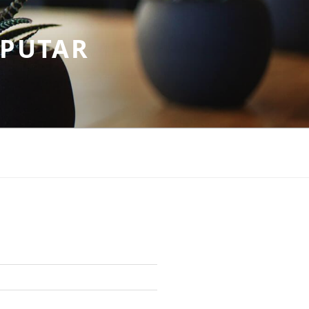
EPUTAR