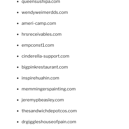
queensushipa.com
wendyweimerdds.com
ameri-camp.com
hrsreceivables.com
empconst1.com
cinderella-support.com
bigpinkrestaurant.com
inspirehuahin.com
memmingerspainting.com
jeremypbeasley.com
thesandwichdepotcos.com
drgiggleshouseofpain.com