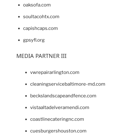
oaksofa.com
soultacohtx.com
capishcaps.com
gpsyfl.org
MEDIA PARTNER III
vwrepairarlington.com
cleaningservicebaltimore-md.com
beckslandscapeandfence.com
vistaaltadelveramendi.com
coastlinecateringnc.com
cuesburgershouston.com