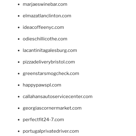
marjaeswinebar.com
elmazatlanclinton.com
ideacoffeenyc.com
odieschillicothe.com
lacantinitagalesburg.com
pizzadeliverybristol.com
greenstarsmogcheck.com
happypawspl.com
callahansautoservicecenter.com
georgiascornermarket.com
perfectfit24-7.com
portugalprivatedriver.com