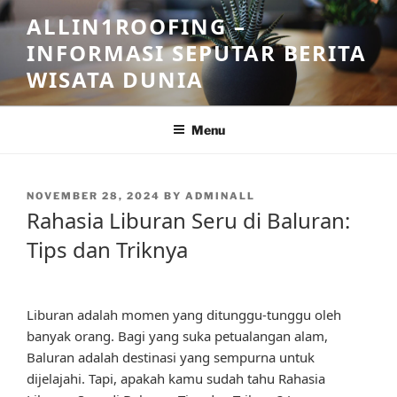
Skip
ALLIN1ROOFING –
to
INFORMASI SEPUTAR BERITA
content
WISATA DUNIA
Menu
POSTED
NOVEMBER 28, 2024
BY
ADMINALL
ON
Rahasia Liburan Seru di Baluran:
Tips dan Triknya
Liburan adalah momen yang ditunggu-tunggu oleh
banyak orang. Bagi yang suka petualangan alam,
Baluran adalah destinasi yang sempurna untuk
dijelajahi. Tapi, apakah kamu sudah tahu Rahasia