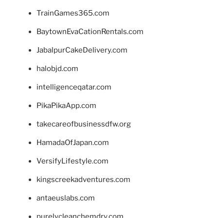
TrainGames365.com
BaytownEvaCationRentals.com
JabalpurCakeDelivery.com
halobjd.com
intelligenceqatar.com
PikaPikaApp.com
takecareofbusinessdfw.org
HamadaOfJapan.com
VersifyLifestyle.com
kingscreekadventures.com
antaeuslabs.com
purelycleanchemdry.com