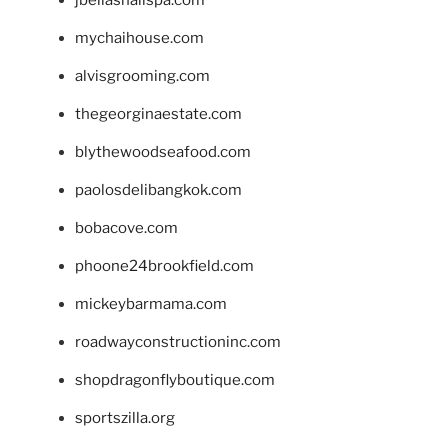
jbellasnailspa.com
mychaihouse.com
alvisgrooming.com
thegeorginaestate.com
blythewoodseafood.com
paolosdelibangkok.com
bobacove.com
phoone24brookfield.com
mickeybarmama.com
roadwayconstructioninc.com
shopdragonflyboutique.com
sportszilla.org