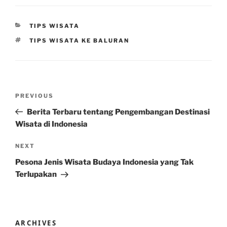
CATEGORIES
TIPS WISATA
TAGS
TIPS WISATA KE BALURAN
Post
Previous
PREVIOUS
navigation
Post
Berita Terbaru tentang Pengembangan Destinasi
Wisata di Indonesia
Next
NEXT
Post
Pesona Jenis Wisata Budaya Indonesia yang Tak
Terlupakan
ARCHIVES