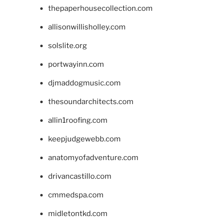
thepaperhousecollection.com
allisonwillisholley.com
solslite.org
portwayinn.com
djmaddogmusic.com
thesoundarchitects.com
allin1roofing.com
keepjudgewebb.com
anatomyofadventure.com
drivancastillo.com
cmmedspa.com
midletontkd.com