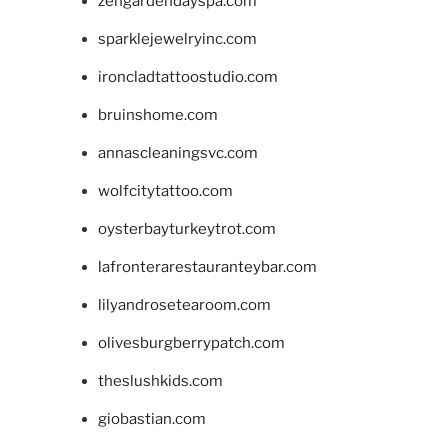
zengardendayspa.com
sparklejewelryinc.com
ironcladtattoostudio.com
bruinshome.com
annascleaningsvc.com
wolfcitytattoo.com
oysterbayturkeytrot.com
lafronterarestauranteybar.com
lilyandrosetearoom.com
olivesburgberrypatch.com
theslushkids.com
giobastian.com