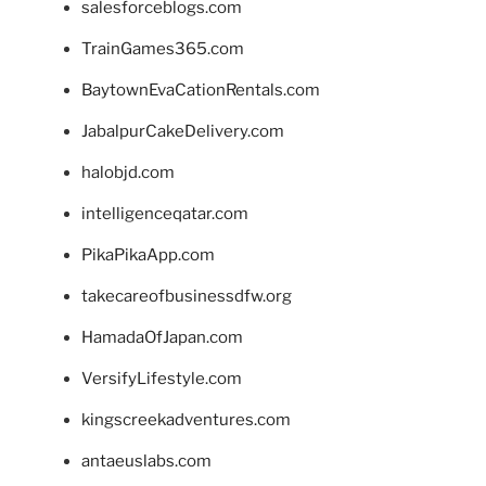
salesforceblogs.com
TrainGames365.com
BaytownEvaCationRentals.com
JabalpurCakeDelivery.com
halobjd.com
intelligenceqatar.com
PikaPikaApp.com
takecareofbusinessdfw.org
HamadaOfJapan.com
VersifyLifestyle.com
kingscreekadventures.com
antaeuslabs.com