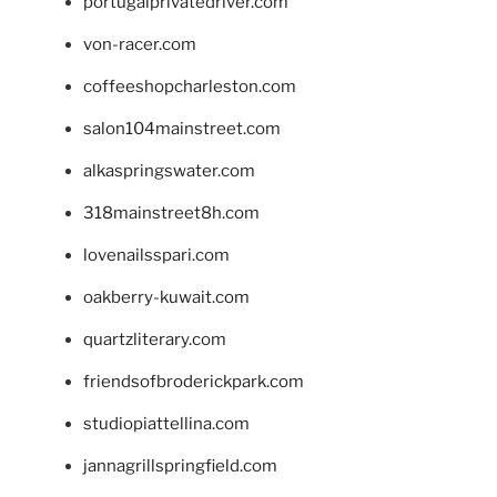
portugalprivatedriver.com
von-racer.com
coffeeshopcharleston.com
salon104mainstreet.com
alkaspringswater.com
318mainstreet8h.com
lovenailsspari.com
oakberry-kuwait.com
quartzliterary.com
friendsofbroderickpark.com
studiopiattellina.com
jannagrillspringfield.com