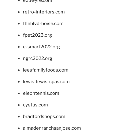
eduwyre.com
retro-interiors.com
theblvd-boise.com
fpet2023.org
e-smart2022.org
ngrc2022.org
leesfamilyfoods.com
lewis-lewis-cpas.com
eleontennis.com
cyetus.com
bradfordshops.com
almadenranchsanjose.com