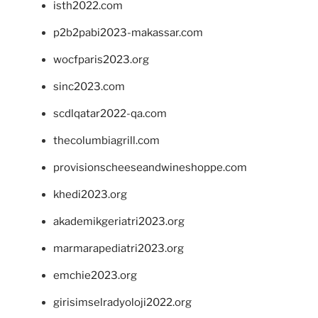
isth2022.com
p2b2pabi2023-makassar.com
wocfparis2023.org
sinc2023.com
scdlqatar2022-qa.com
thecolumbiagrill.com
provisionscheeseandwineshoppe.com
khedi2023.org
akademikgeriatri2023.org
marmarapediatri2023.org
emchie2023.org
girisimselradyoloji2022.org