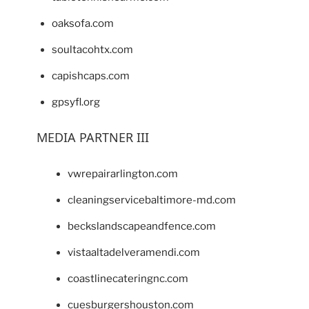
oaksofa.com
soultacohtx.com
capishcaps.com
gpsyfl.org
MEDIA PARTNER III
vwrepairarlington.com
cleaningservicebaltimore-md.com
beckslandscapeandfence.com
vistaaltadelveramendi.com
coastlinecateringnc.com
cuesburgershouston.com