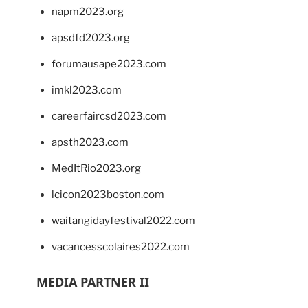
napm2023.org
apsdfd2023.org
forumausape2023.com
imkl2023.com
careerfaircsd2023.com
apsth2023.com
MedItRio2023.org
lcicon2023boston.com
waitangidayfestival2022.com
vacancesscolaires2022.com
MEDIA PARTNER II