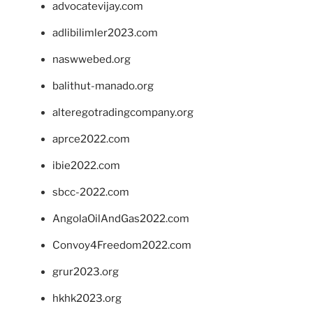
advocatevijay.com
adlibilimler2023.com
naswwebed.org
balithut-manado.org
alteregotradingcompany.org
aprce2022.com
ibie2022.com
sbcc-2022.com
AngolaOilAndGas2022.com
Convoy4Freedom2022.com
grur2023.org
hkhk2023.org