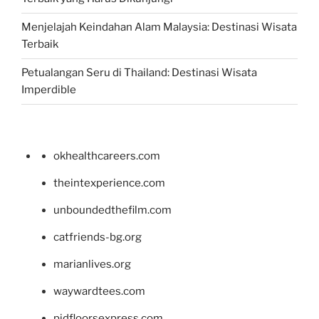
Menjelajah Keindahan Alam Malaysia: Destinasi Wisata
Terbaik
Petualangan Seru di Thailand: Destinasi Wisata
Imperdible
okhealthcareers.com
theintexperience.com
unboundedthefilm.com
catfriends-bg.org
marianlives.org
waywardtees.com
pidfloorsexpress.com