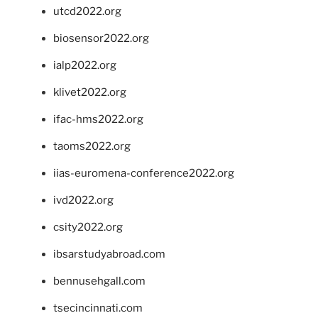
utcd2022.org
biosensor2022.org
ialp2022.org
klivet2022.org
ifac-hms2022.org
taoms2022.org
iias-euromena-conference2022.org
ivd2022.org
csity2022.org
ibsarstudyabroad.com
bennusehgall.com
tsecincinnati.com