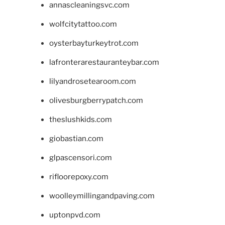
annascleaningsvc.com
wolfcitytattoo.com
oysterbayturkeytrot.com
lafronterarestauranteybar.com
lilyandrosetearoom.com
olivesburgberrypatch.com
theslushkids.com
giobastian.com
glpascensori.com
rifloorepoxy.com
woolleymillingandpaving.com
uptonpvd.com