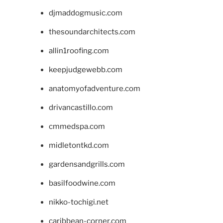
djmaddogmusic.com
thesoundarchitects.com
allin1roofing.com
keepjudgewebb.com
anatomyofadventure.com
drivancastillo.com
cmmedspa.com
midletontkd.com
gardensandgrills.com
basilfoodwine.com
nikko-tochigi.net
caribbean-corner.com