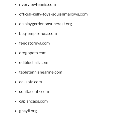
riverviewtennis.com
official-kelly-toys-squishmallows.com
displaygardenonsuncrest.org
bbq-empire-usa.com
feedstoreva.com
drogopets.com
ediblechalk.com
tabletennisnearme.com
oaksofa.com
soultacohtx.com
capishcaps.com
gpsyfl.org