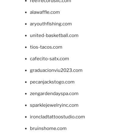
reefrecordsllc.com
alawaffle.com
aryouthfishing.com
united-basketball.com
tios-tacos.com
cafecito-satx.com
graduacionviu2023.com
pecanjackstogo.com
zengardendayspa.com
sparklejewelryinc.com
ironcladtattoostudio.com
bruinshome.com