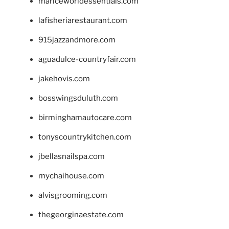
mariceworldessentials.com
lafisheriarestaurant.com
915jazzandmore.com
aguadulce-countryfair.com
jakehovis.com
bosswingsduluth.com
birminghamautocare.com
tonyscountrykitchen.com
jbellasnailspa.com
mychaihouse.com
alvisgrooming.com
thegeorginaestate.com