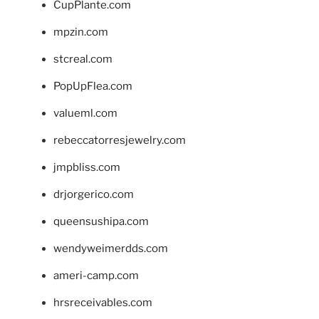
CupPlante.com
mpzin.com
stcreal.com
PopUpFlea.com
valueml.com
rebeccatorresjewelry.com
jmpbliss.com
drjorgerico.com
queensushipa.com
wendyweimerdds.com
ameri-camp.com
hrsreceivables.com