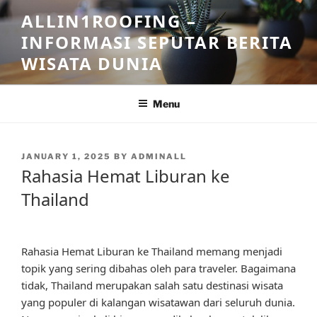
Skip
ALLIN1ROOFING –
to
INFORMASI SEPUTAR BERITA
content
WISATA DUNIA
Menu
POSTED
JANUARY 1, 2025
BY
ADMINALL
ON
Rahasia Hemat Liburan ke
Thailand
Rahasia Hemat Liburan ke Thailand memang menjadi
topik yang sering dibahas oleh para traveler. Bagaimana
tidak, Thailand merupakan salah satu destinasi wisata
yang populer di kalangan wisatawan dari seluruh dunia.