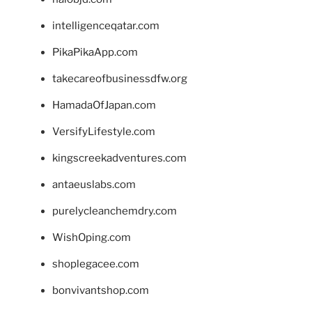
intelligenceqatar.com
PikaPikaApp.com
takecareofbusinessdfw.org
HamadaOfJapan.com
VersifyLifestyle.com
kingscreekadventures.com
antaeuslabs.com
purelycleanchemdry.com
WishOping.com
shoplegacee.com
bonvivantshop.com