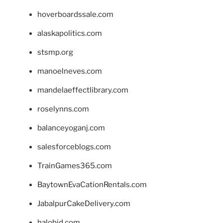
hoverboardssale.com
alaskapolitics.com
stsmp.org
manoelneves.com
mandelaeffectlibrary.com
roselynns.com
balanceyoganj.com
salesforceblogs.com
TrainGames365.com
BaytownEvaCationRentals.com
JabalpurCakeDelivery.com
halobjd.com