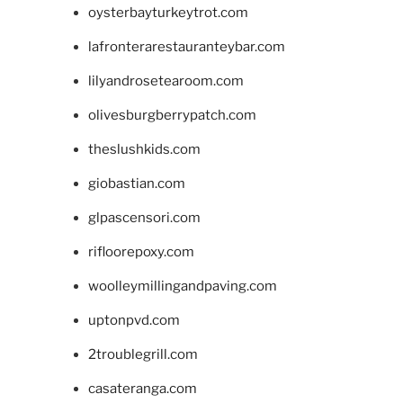
oysterbayturkeytrot.com
lafronterarestauranteybar.com
lilyandrosetearoom.com
olivesburgberrypatch.com
theslushkids.com
giobastian.com
glpascensori.com
rifloorepoxy.com
woolleymillingandpaving.com
uptonpvd.com
2troublegrill.com
casateranga.com