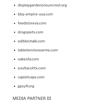
displaygardenonsuncrest.org
bbq-empire-usa.com
feedstoreva.com
drogopets.com
ediblechalk.com
tabletennisnearme.com
oaksofa.com
soultacohtx.com
capishcaps.com
gpsyfl.org
MEDIA PARTNER III