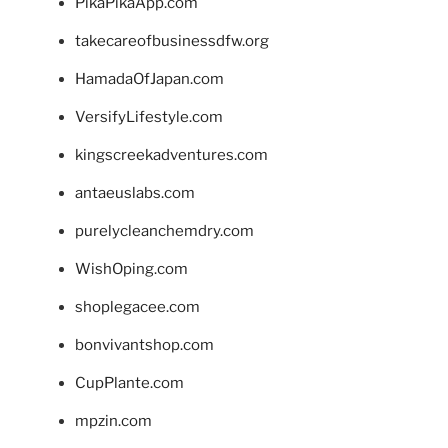
PikaPikaApp.com
takecareofbusinessdfw.org
HamadaOfJapan.com
VersifyLifestyle.com
kingscreekadventures.com
antaeuslabs.com
purelycleanchemdry.com
WishOping.com
shoplegacee.com
bonvivantshop.com
CupPlante.com
mpzin.com