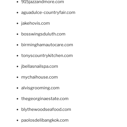
915jazzandmore.com
aguadulce-countryfair.com
jakehovis.com
bosswingsduluth.com
birminghamautocare.com
tonyscountrykitchen.com
jbellasnailspa.com
mychaihouse.com
alvisgrooming.com
thegeorginaestate.com
blythewoodseafood.com
paolosdelibangkok.com