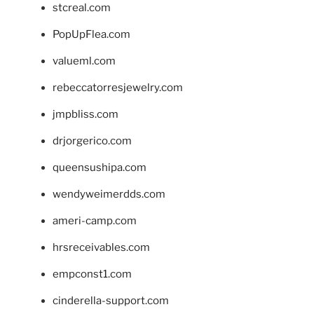
stcreal.com
PopUpFlea.com
valueml.com
rebeccatorresjewelry.com
jmpbliss.com
drjorgerico.com
queensushipa.com
wendyweimerdds.com
ameri-camp.com
hrsreceivables.com
empconst1.com
cinderella-support.com