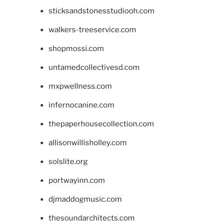
sticksandstonesstudiooh.com
walkers-treeservice.com
shopmossi.com
untamedcollectivesd.com
mxpwellness.com
infernocanine.com
thepaperhousecollection.com
allisonwillisholley.com
solslite.org
portwayinn.com
djmaddogmusic.com
thesoundarchitects.com