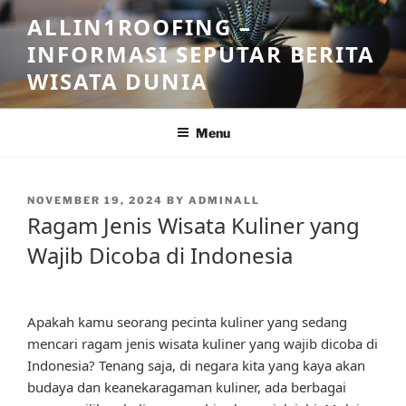
Skip
ALLIN1ROOFING –
to
INFORMASI SEPUTAR BERITA
content
WISATA DUNIA
Menu
POSTED
NOVEMBER 19, 2024
BY
ADMINALL
ON
Ragam Jenis Wisata Kuliner yang
Wajib Dicoba di Indonesia
Apakah kamu seorang pecinta kuliner yang sedang
mencari ragam jenis wisata kuliner yang wajib dicoba di
Indonesia? Tenang saja, di negara kita yang kaya akan
budaya dan keanekaragaman kuliner, ada berbagai