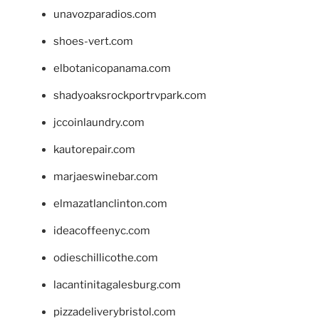
unavozparadios.com
shoes-vert.com
elbotanicopanama.com
shadyoaksrockportrvpark.com
jccoinlaundry.com
kautorepair.com
marjaeswinebar.com
elmazatlanclinton.com
ideacoffeenyc.com
odieschillicothe.com
lacantinitagalesburg.com
pizzadeliverybristol.com