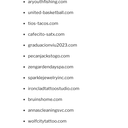
aryouthfishing.com
united-basketball.com
tios-tacos.com
cafecito-satx.com
graduacionviu2023.com
pecanjackstogo.com
zengardendayspa.com
sparklejewelryinc.com
ironcladtattoostudio.com
bruinshome.com
annascleaningsvc.com
wolfcitytattoo.com