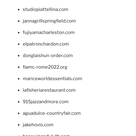
studiopiattellina.com
jannagrillspringfield.com
fujiyamacharleston.com
elpatronchardon.com
donglaishun-order.com
fiamc-rome2022.org
mariceworldessentials.com
lafisheriarestaurant.com
915jazzandmore.com
aguadulce-countryfair.com
jakehovis.com