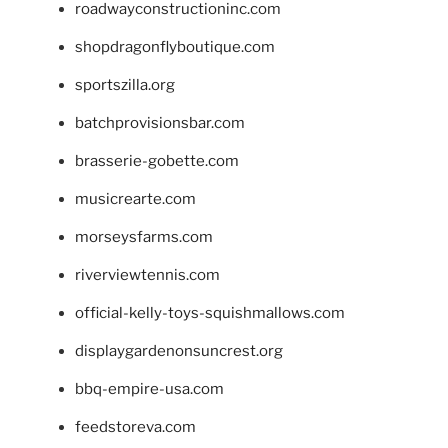
roadwayconstructioninc.com
shopdragonflyboutique.com
sportszilla.org
batchprovisionsbar.com
brasserie-gobette.com
musicrearte.com
morseysfarms.com
riverviewtennis.com
official-kelly-toys-squishmallows.com
displaygardenonsuncrest.org
bbq-empire-usa.com
feedstoreva.com