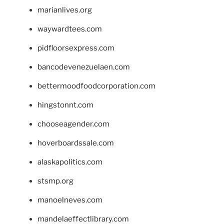
marianlives.org
waywardtees.com
pidfloorsexpress.com
bancodevenezuelaen.com
bettermoodfoodcorporation.com
hingstonnt.com
chooseagender.com
hoverboardssale.com
alaskapolitics.com
stsmp.org
manoelneves.com
mandelaeffectlibrary.com