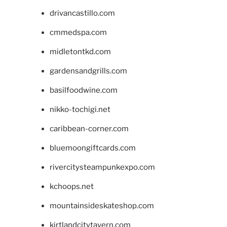
drivancastillo.com
cmmedspa.com
midletontkd.com
gardensandgrills.com
basilfoodwine.com
nikko-tochigi.net
caribbean-corner.com
bluemoongiftcards.com
rivercitysteampunkexpo.com
kchoops.net
mountainsideskateshop.com
kirtlandcitytavern.com