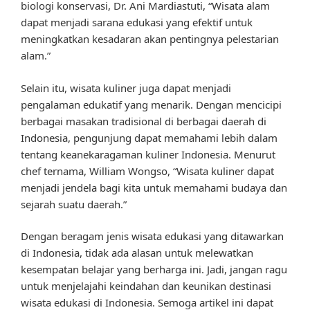
biologi konservasi, Dr. Ani Mardiastuti, “Wisata alam
dapat menjadi sarana edukasi yang efektif untuk
meningkatkan kesadaran akan pentingnya pelestarian
alam.”
Selain itu, wisata kuliner juga dapat menjadi
pengalaman edukatif yang menarik. Dengan mencicipi
berbagai masakan tradisional di berbagai daerah di
Indonesia, pengunjung dapat memahami lebih dalam
tentang keanekaragaman kuliner Indonesia. Menurut
chef ternama, William Wongso, “Wisata kuliner dapat
menjadi jendela bagi kita untuk memahami budaya dan
sejarah suatu daerah.”
Dengan beragam jenis wisata edukasi yang ditawarkan
di Indonesia, tidak ada alasan untuk melewatkan
kesempatan belajar yang berharga ini. Jadi, jangan ragu
untuk menjelajahi keindahan dan keunikan destinasi
wisata edukasi di Indonesia. Semoga artikel ini dapat