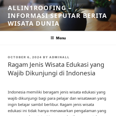
Skip
ALLIN1ROOFING –
to
INFORMASI SEPUTAR BERITA
content
WISATA DUNIA
Menu
POSTED
OCTOBER 6, 2024
BY
ADMINALL
ON
Ragam Jenis Wisata Edukasi yang
Wajib Dikunjungi di Indonesia
Indonesia memiliki beragam jenis wisata edukasi yang
wajib dikunjungi bagi para pelajar dan wisatawan yang
ingin belajar sambil berlibur. Ragam jenis wisata
edukasi ini tidak hanya menawarkan pengalaman yang