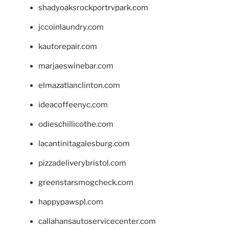
shadyoaksrockportrvpark.com
jccoinlaundry.com
kautorepair.com
marjaeswinebar.com
elmazatlanclinton.com
ideacoffeenyc.com
odieschillicothe.com
lacantinitagalesburg.com
pizzadeliverybristol.com
greenstarsmogcheck.com
happypawspl.com
callahansautoservicecenter.com