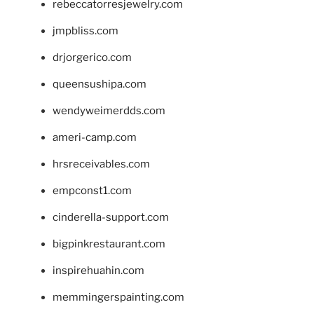
rebeccatorresjewelry.com
jmpbliss.com
drjorgerico.com
queensushipa.com
wendyweimerdds.com
ameri-camp.com
hrsreceivables.com
empconst1.com
cinderella-support.com
bigpinkrestaurant.com
inspirehuahin.com
memmingerspainting.com