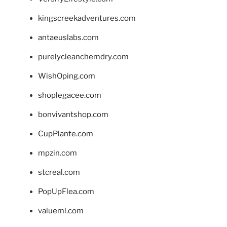
kingscreekadventures.com
antaeuslabs.com
purelycleanchemdry.com
WishOping.com
shoplegacee.com
bonvivantshop.com
CupPlante.com
mpzin.com
stcreal.com
PopUpFlea.com
valueml.com