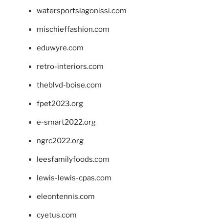
watersportslagonissi.com
mischieffashion.com
eduwyre.com
retro-interiors.com
theblvd-boise.com
fpet2023.org
e-smart2022.org
ngrc2022.org
leesfamilyfoods.com
lewis-lewis-cpas.com
eleontennis.com
cyetus.com