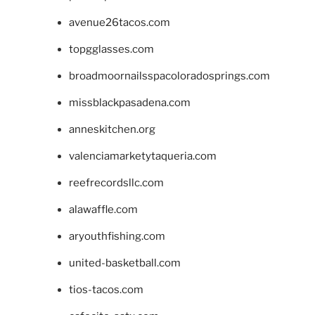
avenue26tacos.com
topgglasses.com
broadmoornailsspacoloradosprings.com
missblackpasadena.com
anneskitchen.org
valenciamarketytaqueria.com
reefrecordsllc.com
alawaffle.com
aryouthfishing.com
united-basketball.com
tios-tacos.com