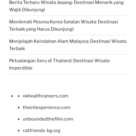
Berita Terbaru Wisata Jepang: Destinasi Menarik yang
Wajib Dikunjungi
Menikmati Pesona Korea Selatan Wisata: Destinasi
Terbaik yang Harus Dikunjungi
Menjelajah Keindahan Alam Malaysia: Destinasi Wisata
Terbaik
Petualangan Seru di Thailand: Destinasi Wisata
Imperdible
okhealthcareers.com
theintexperience.com
unboundedthefilm.com
catfriends-bg.org