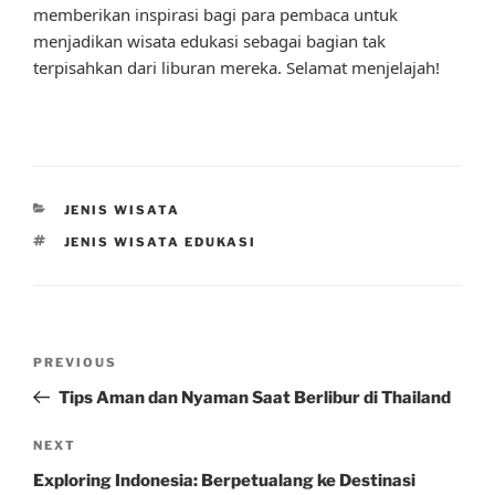
memberikan inspirasi bagi para pembaca untuk
menjadikan wisata edukasi sebagai bagian tak
terpisahkan dari liburan mereka. Selamat menjelajah!
CATEGORIES
JENIS WISATA
TAGS
JENIS WISATA EDUKASI
Post
Previous
PREVIOUS
navigation
Post
Tips Aman dan Nyaman Saat Berlibur di Thailand
Next
NEXT
Post
Exploring Indonesia: Berpetualang ke Destinasi