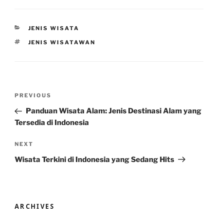
CATEGORIES
JENIS WISATA
TAGS
JENIS WISATAWAN
Post
Previous
PREVIOUS
navigation
Post
Panduan Wisata Alam: Jenis Destinasi Alam yang
Tersedia di Indonesia
Next
NEXT
Post
Wisata Terkini di Indonesia yang Sedang Hits
ARCHIVES