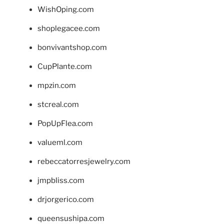
WishOping.com
shoplegacee.com
bonvivantshop.com
CupPlante.com
mpzin.com
stcreal.com
PopUpFlea.com
valueml.com
rebeccatorresjewelry.com
jmpbliss.com
drjorgerico.com
queensushipa.com