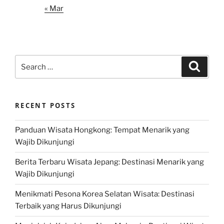
« Mar
Search
Search
for:
RECENT POSTS
Panduan Wisata Hongkong: Tempat Menarik yang
Wajib Dikunjungi
Berita Terbaru Wisata Jepang: Destinasi Menarik yang
Wajib Dikunjungi
Menikmati Pesona Korea Selatan Wisata: Destinasi
Terbaik yang Harus Dikunjungi