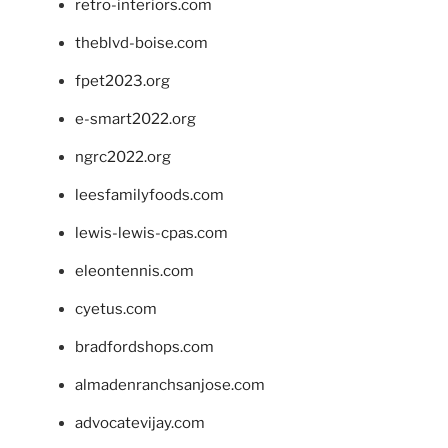
retro-interiors.com
theblvd-boise.com
fpet2023.org
e-smart2022.org
ngrc2022.org
leesfamilyfoods.com
lewis-lewis-cpas.com
eleontennis.com
cyetus.com
bradfordshops.com
almadenranchsanjose.com
advocatevijay.com