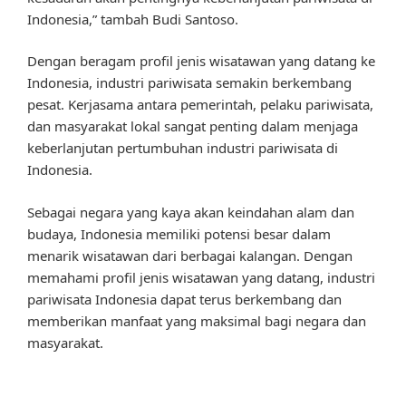
Indonesia,” tambah Budi Santoso.
Dengan beragam profil jenis wisatawan yang datang ke
Indonesia, industri pariwisata semakin berkembang
pesat. Kerjasama antara pemerintah, pelaku pariwisata,
dan masyarakat lokal sangat penting dalam menjaga
keberlanjutan pertumbuhan industri pariwisata di
Indonesia.
Sebagai negara yang kaya akan keindahan alam dan
budaya, Indonesia memiliki potensi besar dalam
menarik wisatawan dari berbagai kalangan. Dengan
memahami profil jenis wisatawan yang datang, industri
pariwisata Indonesia dapat terus berkembang dan
memberikan manfaat yang maksimal bagi negara dan
masyarakat.