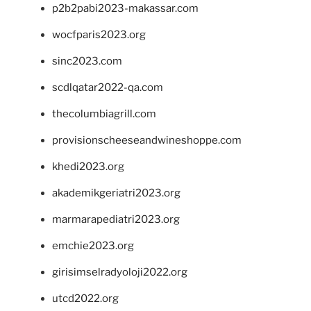
p2b2pabi2023-makassar.com
wocfparis2023.org
sinc2023.com
scdlqatar2022-qa.com
thecolumbiagrill.com
provisionscheeseandwineshoppe.com
khedi2023.org
akademikgeriatri2023.org
marmarapediatri2023.org
emchie2023.org
girisimselradyoloji2022.org
utcd2022.org