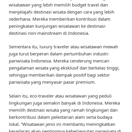
wisatawan yang lebih memilih budget travel dan
menjelajahi destinasi wisata dengan cara yang lebih
sederhana. Mereka memberikan kontribusi dalam
peningkatan kunjungan wisatawan ke destinasi-
destinasi non-mainstream di Indonesia.
Sementara itu, luxury traveler atau wisatawan mewah
juga turut berperan dalam pertumbuhan industri
pariwisata Indonesia. Mereka cenderung mencari
pengalaman wisata yang eksklusif dan berkelas tinggi,
sehingga memberikan dampak positif bagi sektor
pariwisata yang menyasar pasar premium.
Selain itu, eco-traveler atau wisatawan yang peduli
lingkungan juga semakin banyak di Indonesia. Mereka
memilih destinasi wisata yang ramah lingkungan dan
berkontribusi dalam pelestarian alam serta budaya
lokal. “Wisatawan jenis ini membantu meningkatkan
kesadaran akan pentingnya keberlanjutan pariwisata di