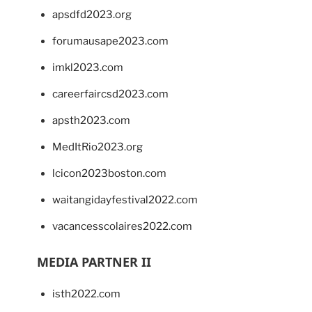
apsdfd2023.org
forumausape2023.com
imkl2023.com
careerfaircsd2023.com
apsth2023.com
MedItRio2023.org
lcicon2023boston.com
waitangidayfestival2022.com
vacancesscolaires2022.com
MEDIA PARTNER II
isth2022.com