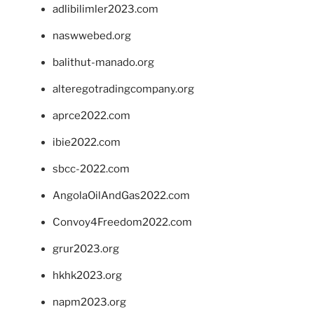
adlibilimler2023.com
naswwebed.org
balithut-manado.org
alteregotradingcompany.org
aprce2022.com
ibie2022.com
sbcc-2022.com
AngolaOilAndGas2022.com
Convoy4Freedom2022.com
grur2023.org
hkhk2023.org
napm2023.org