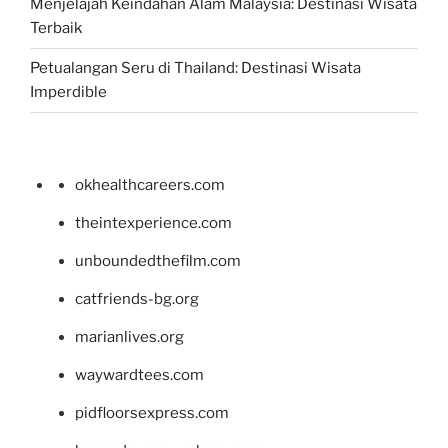
Menjelajah Keindahan Alam Malaysia: Destinasi Wisata
Terbaik
Petualangan Seru di Thailand: Destinasi Wisata
Imperdible
okhealthcareers.com
theintexperience.com
unboundedthefilm.com
catfriends-bg.org
marianlives.org
waywardtees.com
pidfloorsexpress.com