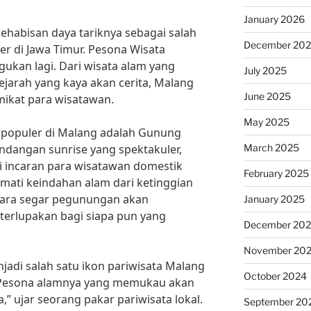
January 2026
habisan daya tariknya sebagai salah
December 20
ler di Jawa Timur. Pesona Wisata
ukan lagi. Dari wisata alam yang
July 2025
jarah yang kaya akan cerita, Malang
June 2025
mikat para wisatawan.
May 2025
terpopuler di Malang adalah Gunung
March 2025
dangan sunrise yang spektakuler,
 incaran para wisatawan domestik
February 2025
ti keindahan alam dari ketinggian
ara segar pegunungan akan
January 2025
erlupakan bagi siapa pun yang
December 20
November 20
i salah satu ikon pariwisata Malang
October 2024
. Pesona alamnya yang memukau akan
” ujar seorang pakar pariwisata lokal.
September 20