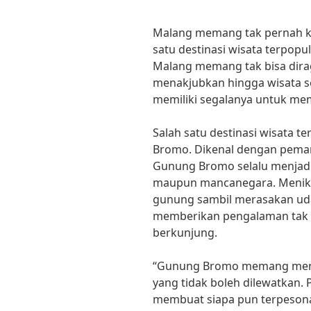
Malang memang tak pernah ke
satu destinasi wisata terpopu
Malang memang tak bisa dirag
menakjubkan hingga wisata se
memiliki segalanya untuk me
Salah satu destinasi wisata 
Bromo. Dikenal dengan peman
Gunung Bromo selalu menjadi
maupun mancanegara. Menikma
gunung sambil merasakan ud
memberikan pengalaman tak t
berkunjung.
“Gunung Bromo memang menjad
yang tidak boleh dilewatkan
membuat siapa pun terpesona,