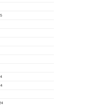
25
24
24
24