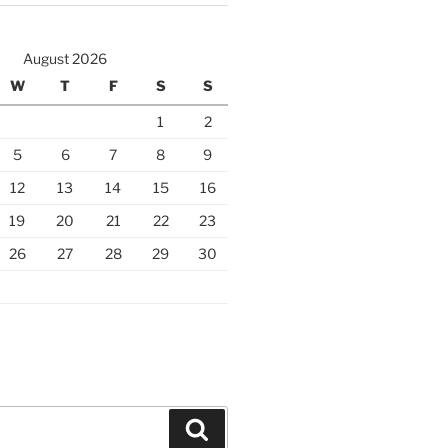
August 2026
W
T
F
S
S
1
2
5
6
7
8
9
12
13
14
15
16
19
20
21
22
23
26
27
28
29
30
Search