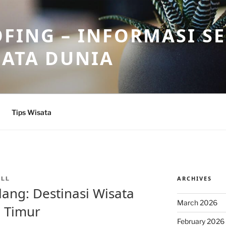
FING – INFORMASI S
SATA DUNIA
Tips Wisata
ARCHIVES
ALL
ang: Destinasi Wisata
March 2026
a Timur
February 2026