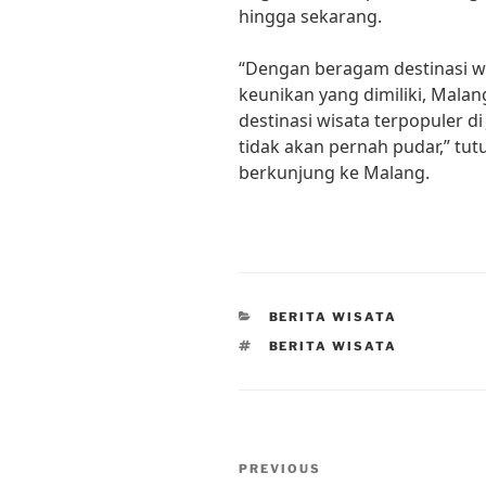
hingga sekarang.
“Dengan beragam destinasi w
keunikan yang dimiliki, Mala
destinasi wisata terpopuler d
tidak akan pernah pudar,” tut
berkunjung ke Malang.
CATEGORIES
BERITA WISATA
TAGS
BERITA WISATA
Post
Previous
PREVIOUS