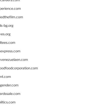
xperience.com
edthefilm.com
ds-bg.org
ves.org
tees.com
rsexpress.com
venezuelaen.com
oodfoodcorporation.com
nnt.com
gender.com
ardssale.com
litics.com