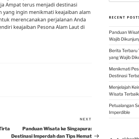
aja Ampat terus menjadi destinasi
 yang ingin menikmati keajaiban alam
RECENT POST
 untuk merencanakan perjalanan Anda
ndiri keajaiban Pesona Alam Laut di
Panduan Wisat
Wajib Dikunjun
Berita Terbaru
yang Wajib Dik
Menikmati Pes
Destinasi Terb
Menjelajah Kei
Wisata Terbaik
Petualangan Se
Imperdible
NEXT
Next
Post
Tirta
Panduan Wisata ke Singapura:
Destinasi Imperdah dan Tips Hemat
okhealt