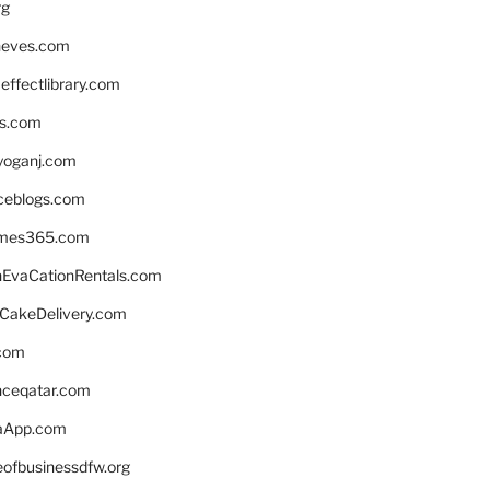
rg
neves.com
ffectlibrary.com
ns.com
yoganj.com
rceblogs.com
ames365.com
EvaCationRentals.com
rCakeDelivery.com
.com
enceqatar.com
aApp.com
eofbusinessdfw.org