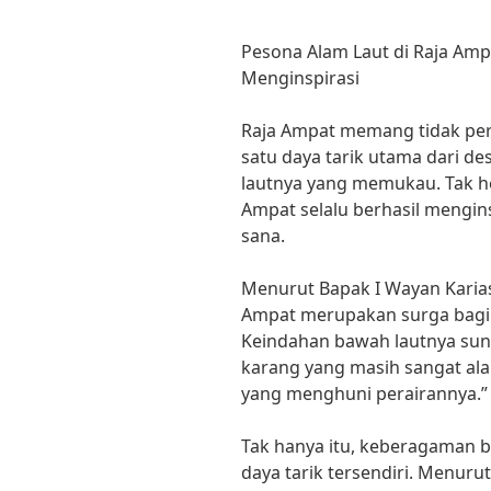
Pesona Alam Laut di Raja Ampa
Menginspirasi
Raja Ampat memang tidak per
satu daya tarik utama dari des
lautnya yang memukau. Tak he
Ampat selalu berhasil mengin
sana.
Menurut Bapak I Wayan Karias
Ampat merupakan surga bagi p
Keindahan bawah lautnya sun
karang yang masih sangat al
yang menghuni perairannya.”
Tak hanya itu, keberagaman bi
daya tarik tersendiri. Menurut