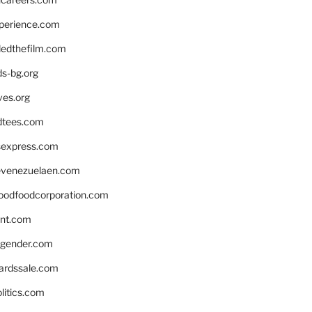
xperience.com
edthefilm.com
ds-bg.org
ves.org
tees.com
rsexpress.com
venezuelaen.com
oodfoodcorporation.com
nnt.com
gender.com
ardssale.com
litics.com