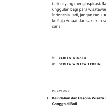
terkini yang menginspirasi, R
unggulan bagi para wisatawan
Indonesia. Jadi, jangan ragu
ke Raja Ampat dan saksikan se
sana!
CATEGORIES
BERITA WISATA
TAGS
BERITA WISATA TERKINI
Post
Previous
PREVIOUS
navigation
Post
Keindahan dan Pesona Wisata 
Gangga di Bali