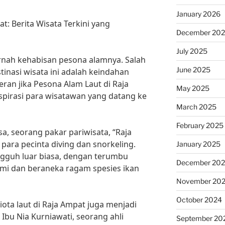
January 2026
t: Berita Wisata Terkini yang
December 20
July 2025
nah kehabisan pesona alamnya. Salah
June 2025
tinasi wisata ini adalah keindahan
ran jika Pesona Alam Laut di Raja
May 2025
spirasi para wisatawan yang datang ke
March 2025
February 2025
a, seorang pakar pariwisata, “Raja
ara pecinta diving dan snorkeling.
January 2025
gguh luar biasa, dengan terumbu
December 20
ami dan beraneka ragam spesies ikan
November 20
October 2024
ota laut di Raja Ampat juga menjadi
 Ibu Nia Kurniawati, seorang ahli
September 20