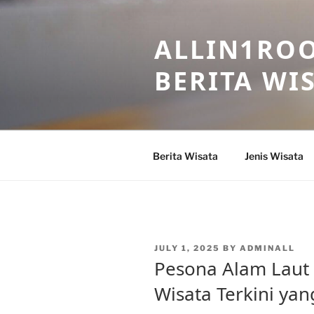
Skip
to
ALLIN1ROO
content
BERITA WI
Berita Wisata
Jenis Wisata
POSTED
JULY 1, 2025
BY
ADMINALL
ON
Pesona Alam Laut 
Wisata Terkini yan