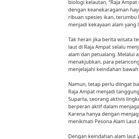
biologi kelautan, “Raja Ampat
dengan keanekaragaman hayati
ribuan spesies ikan, terumbu 
menjadi kekayaan alam yang l
Tak heran jika berita wisata 
laut di Raja Ampat selalu men
alam dan petualang. Melalui art
menakjubkan, para pelancong
menjelajahi keindahan bawah la
Namun, tetap perlu diingat ba
Raja Ampat menjadi tanggun
Suparta, seorang aktivis ling
berperan aktif dalam menjaga
Karena hanya dengan menjaga 
menikmati Pesona Alam Laut 
Dengan keindahan alam laut 