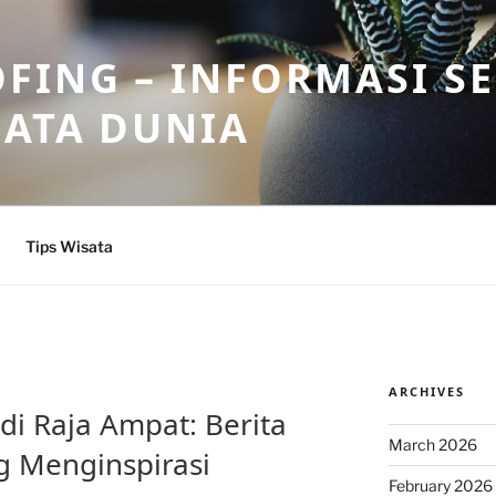
FING – INFORMASI S
SATA DUNIA
Tips Wisata
ARCHIVES
di Raja Ampat: Berita
March 2026
g Menginspirasi
February 2026