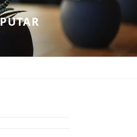
EPUTAR