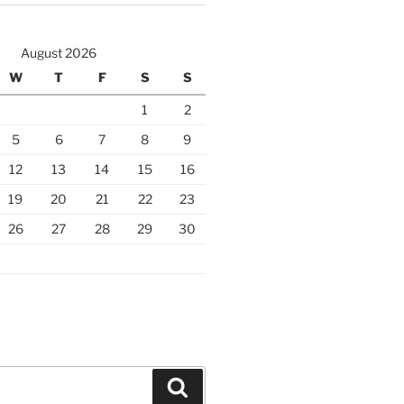
August 2026
W
T
F
S
S
1
2
5
6
7
8
9
12
13
14
15
16
19
20
21
22
23
26
27
28
29
30
Search