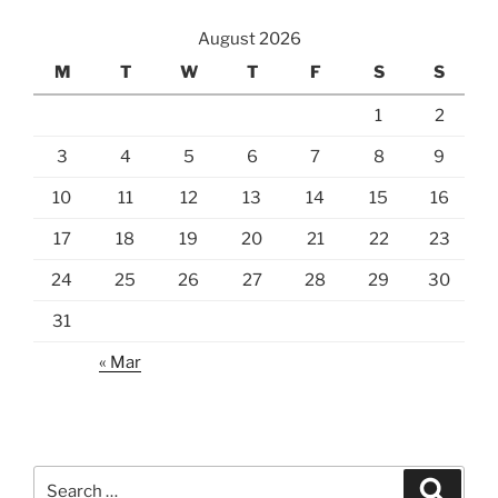
August 2026
M
T
W
T
F
S
S
1
2
3
4
5
6
7
8
9
10
11
12
13
14
15
16
17
18
19
20
21
22
23
24
25
26
27
28
29
30
31
« Mar
Search
Search