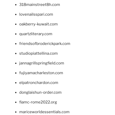
318mainstreet8h.com
lovenailsspari.com
oakberry-kuwait.com
quartzliterary.com
friendsofbroderickpark.com
studiopiattellina.com
jannagrillspringfield.com
fujiyamacharleston.com
elpatronchardon.com
donglaishun-order.com
fiamc-rome2022.org
mariceworldessentials.com