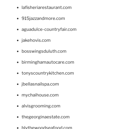
lafisheriarestaurant.com
915jazzandmore.com
aguadulce-countryfair.com
jakehovis.com
bosswingsduluth.com
birminghamautocare.com
tonyscountrykitchen.com
jbellasnailspa.com
mychaihouse.com
alvisgrooming.com
thegeorginaestate.com
blythewoodseafood.com