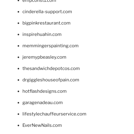
empconst1.com
cinderella-support.com
bigpinkrestaurant.com
inspirehuahin.com
memmingerspainting.com
jeremypbeasley.com
thesandwichdepotcos.com
drgiggleshouseofpain.com
hotflashdesigns.com
garagenadeau.com
lifestylechauffeurservice.com
EverNewNails.com