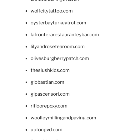
wolfcitytattoo.com
oysterbayturkeytrot.com
lafronterarestauranteybar.com
lilyandrosetearoom.com
olivesburgberrypatch.com
theslushkids.com
giobastian.com
glpascensori.com
rifloorepoxy.com
woolleymillingandpaving.com
uptonpvd.com