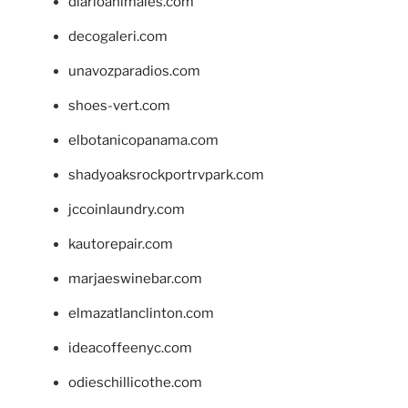
diarioanimales.com
decogaleri.com
unavozparadios.com
shoes-vert.com
elbotanicopanama.com
shadyoaksrockportrvpark.com
jccoinlaundry.com
kautorepair.com
marjaeswinebar.com
elmazatlanclinton.com
ideacoffeenyc.com
odieschillicothe.com