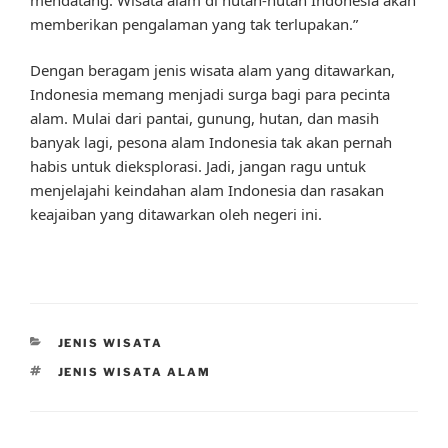
memberikan pengalaman yang tak terlupakan.”
Dengan beragam jenis wisata alam yang ditawarkan,
Indonesia memang menjadi surga bagi para pecinta
alam. Mulai dari pantai, gunung, hutan, dan masih
banyak lagi, pesona alam Indonesia tak akan pernah
habis untuk dieksplorasi. Jadi, jangan ragu untuk
menjelajahi keindahan alam Indonesia dan rasakan
keajaiban yang ditawarkan oleh negeri ini.
CATEGORIES
JENIS WISATA
TAGS
JENIS WISATA ALAM