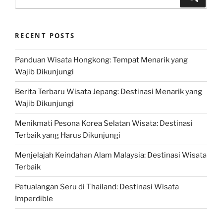
for:
RECENT POSTS
Panduan Wisata Hongkong: Tempat Menarik yang
Wajib Dikunjungi
Berita Terbaru Wisata Jepang: Destinasi Menarik yang
Wajib Dikunjungi
Menikmati Pesona Korea Selatan Wisata: Destinasi
Terbaik yang Harus Dikunjungi
Menjelajah Keindahan Alam Malaysia: Destinasi Wisata
Terbaik
Petualangan Seru di Thailand: Destinasi Wisata
Imperdible