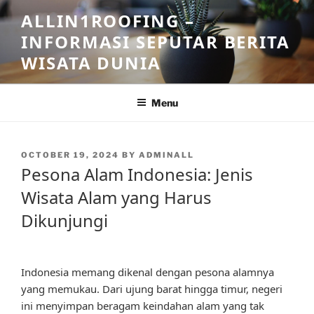
Skip
ALLIN1ROOFING –
to
INFORMASI SEPUTAR BERITA
content
WISATA DUNIA
Menu
POSTED
OCTOBER 19, 2024
BY
ADMINALL
ON
Pesona Alam Indonesia: Jenis
Wisata Alam yang Harus
Dikunjungi
Indonesia memang dikenal dengan pesona alamnya
yang memukau. Dari ujung barat hingga timur, negeri
ini menyimpan beragam keindahan alam yang tak