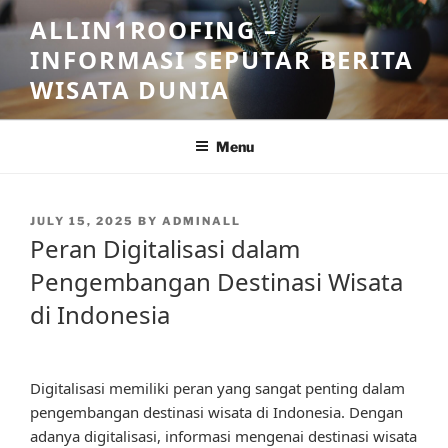
Skip
ALLIN1ROOFING –
to
INFORMASI SEPUTAR BERITA
content
WISATA DUNIA
Menu
POSTED
JULY 15, 2025
BY
ADMINALL
ON
Peran Digitalisasi dalam
Pengembangan Destinasi Wisata
di Indonesia
Digitalisasi memiliki peran yang sangat penting dalam
pengembangan destinasi wisata di Indonesia. Dengan
adanya digitalisasi, informasi mengenai destinasi wisata