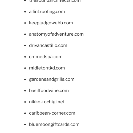
thesoundarchitects.com
allin1roofing.com
keepjudgewebb.com
anatomyofadventure.com
drivancastillo.com
cmmedspa.com
midletontkd.com
gardensandgrills.com
basilfoodwine.com
nikko-tochigi.net
caribbean-corner.com
bluemoongiftcards.com