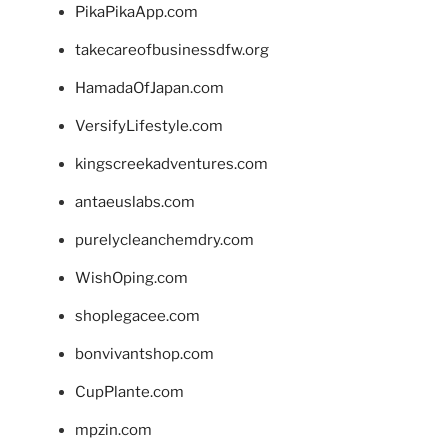
PikaPikaApp.com
takecareofbusinessdfw.org
HamadaOfJapan.com
VersifyLifestyle.com
kingscreekadventures.com
antaeuslabs.com
purelycleanchemdry.com
WishOping.com
shoplegacee.com
bonvivantshop.com
CupPlante.com
mpzin.com