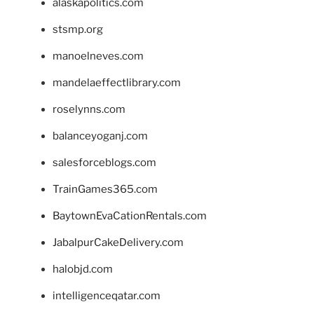
alaskapolitics.com
stsmp.org
manoelneves.com
mandelaeffectlibrary.com
roselynns.com
balanceyoganj.com
salesforceblogs.com
TrainGames365.com
BaytownEvaCationRentals.com
JabalpurCakeDelivery.com
halobjd.com
intelligenceqatar.com