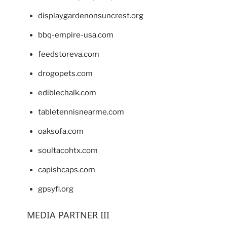
displaygardenonsuncrest.org
bbq-empire-usa.com
feedstoreva.com
drogopets.com
ediblechalk.com
tabletennisnearme.com
oaksofa.com
soultacohtx.com
capishcaps.com
gpsyfl.org
MEDIA PARTNER III