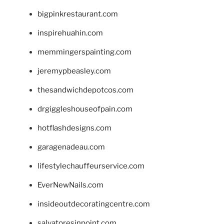
bigpinkrestaurant.com
inspirehuahin.com
memmingerspainting.com
jeremypbeasley.com
thesandwichdepotcos.com
drgiggleshouseofpain.com
hotflashdesigns.com
garagenadeau.com
lifestylechauffeurservice.com
EverNewNails.com
insideoutdecoratingcentre.com
salvatoresinpoint.com