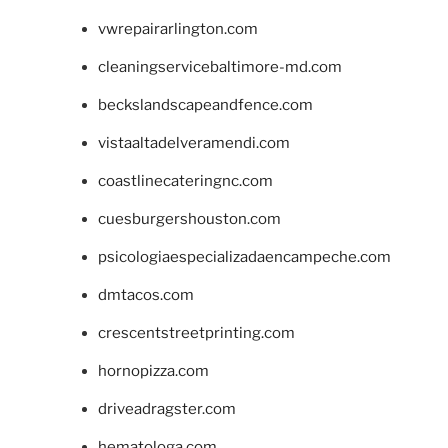
vwrepairarlington.com
cleaningservicebaltimore-md.com
beckslandscapeandfence.com
vistaaltadelveramendi.com
coastlinecateringnc.com
cuesburgershouston.com
psicologiaespecializadaencampeche.com
dmtacos.com
crescentstreetprinting.com
hornopizza.com
driveadragster.com
hematologa.com