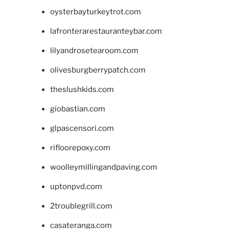
oysterbayturkeytrot.com
lafronterarestauranteybar.com
lilyandrosetearoom.com
olivesburgberrypatch.com
theslushkids.com
giobastian.com
glpascensori.com
rifloorepoxy.com
woolleymillingandpaving.com
uptonpvd.com
2troublegrill.com
casateranga.com