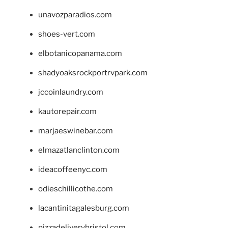
unavozparadios.com
shoes-vert.com
elbotanicopanama.com
shadyoaksrockportrvpark.com
jccoinlaundry.com
kautorepair.com
marjaeswinebar.com
elmazatlanclinton.com
ideacoffeenyc.com
odieschillicothe.com
lacantinitagalesburg.com
pizzadeliverybristol.com