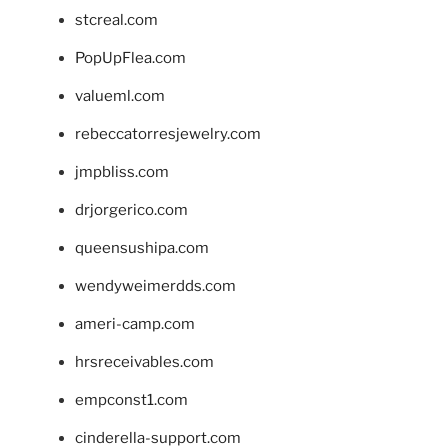
stcreal.com
PopUpFlea.com
valueml.com
rebeccatorresjewelry.com
jmpbliss.com
drjorgerico.com
queensushipa.com
wendyweimerdds.com
ameri-camp.com
hrsreceivables.com
empconst1.com
cinderella-support.com