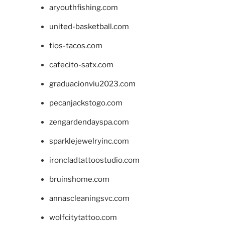
aryouthfishing.com
united-basketball.com
tios-tacos.com
cafecito-satx.com
graduacionviu2023.com
pecanjackstogo.com
zengardendayspa.com
sparklejewelryinc.com
ironcladtattoostudio.com
bruinshome.com
annascleaningsvc.com
wolfcitytattoo.com