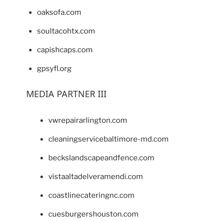
oaksofa.com
soultacohtx.com
capishcaps.com
gpsyfl.org
MEDIA PARTNER III
vwrepairarlington.com
cleaningservicebaltimore-md.com
beckslandscapeandfence.com
vistaaltadelveramendi.com
coastlinecateringnc.com
cuesburgershouston.com