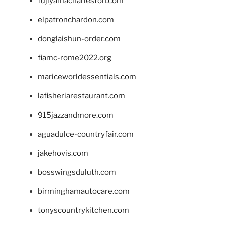
fujiyamacharleston.com
elpatronchardon.com
donglaishun-order.com
fiamc-rome2022.org
mariceworldessentials.com
lafisheriarestaurant.com
915jazzandmore.com
aguadulce-countryfair.com
jakehovis.com
bosswingsduluth.com
birminghamautocare.com
tonyscountrykitchen.com