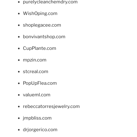
purelycleanchemdry.com
WishOping.com
shoplegacee.com
bonvivantshop.com
CupPlante.com
mpzin.com
stcreal.com
PopUpFlea.com
valueml.com
rebeccatorresjewelry.com
jmpbliss.com
drjorgerico.com