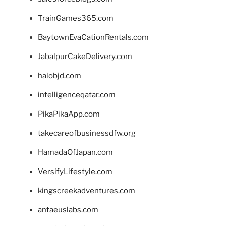
TrainGames365.com
BaytownEvaCationRentals.com
JabalpurCakeDelivery.com
halobjd.com
intelligenceqatar.com
PikaPikaApp.com
takecareofbusinessdfw.org
HamadaOfJapan.com
VersifyLifestyle.com
kingscreekadventures.com
antaeuslabs.com