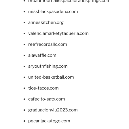
broadmoornailsspacoloradosprings.com
missblackpasadena.com
anneskitchen.org
valenciamarketytaqueria.com
reefrecordsllc.com
alawaffle.com
aryouthfishing.com
united-basketball.com
tios-tacos.com
cafecito-satx.com
graduacionviu2023.com
pecanjackstogo.com