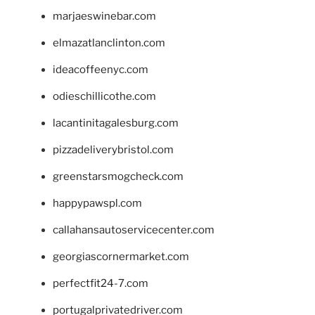
marjaeswinebar.com
elmazatlanclinton.com
ideacoffeenyc.com
odieschillicothe.com
lacantinitagalesburg.com
pizzadeliverybristol.com
greenstarsmogcheck.com
happypawspl.com
callahansautoservicecenter.com
georgiascornermarket.com
perfectfit24-7.com
portugalprivatedriver.com