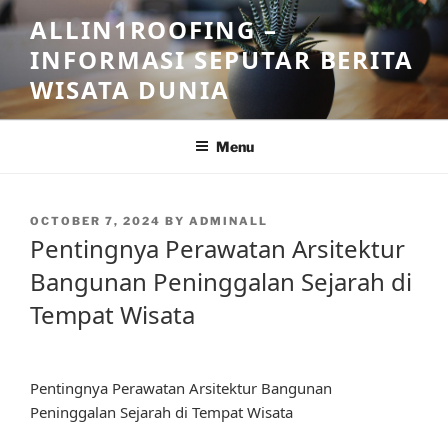
Skip
ALLIN1ROOFING –
to
INFORMASI SEPUTAR BERITA
content
WISATA DUNIA
Menu
POSTED
OCTOBER 7, 2024
BY
ADMINALL
ON
Pentingnya Perawatan Arsitektur
Bangunan Peninggalan Sejarah di
Tempat Wisata
Pentingnya Perawatan Arsitektur Bangunan
Peninggalan Sejarah di Tempat Wisata