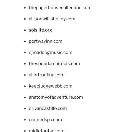
thepaperhousecollection.com
allisonwillisholley.com
solslite.org
portwayinn.com
djmaddogmusic.com
thesoundarchitects.com
allin1roofing.com
keepjudgewebb.com
anatomyofadventure.com
drivancastillo.com
cmmedspa.com
midletontkd.com