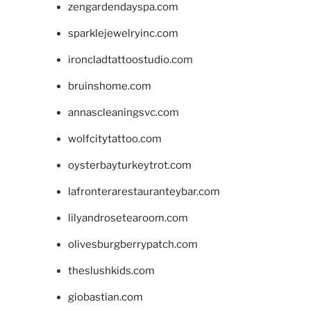
zengardendayspa.com
sparklejewelryinc.com
ironcladtattoostudio.com
bruinshome.com
annascleaningsvc.com
wolfcitytattoo.com
oysterbayturkeytrot.com
lafronterarestauranteybar.com
lilyandrosetearoom.com
olivesburgberrypatch.com
theslushkids.com
giobastian.com