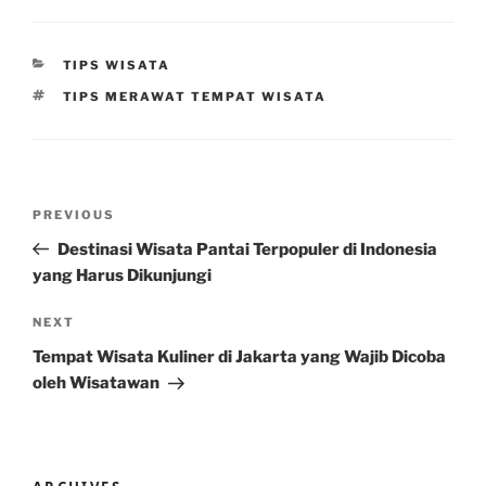
CATEGORIES
TIPS WISATA
TAGS
TIPS MERAWAT TEMPAT WISATA
Post
Previous
PREVIOUS
navigation
Post
Destinasi Wisata Pantai Terpopuler di Indonesia
yang Harus Dikunjungi
Next
NEXT
Post
Tempat Wisata Kuliner di Jakarta yang Wajib Dicoba
oleh Wisatawan