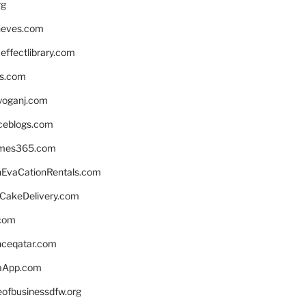
rg
neves.com
ffectlibrary.com
ns.com
yoganj.com
rceblogs.com
ames365.com
EvaCationRentals.com
rCakeDelivery.com
.com
enceqatar.com
aApp.com
eofbusinessdfw.org