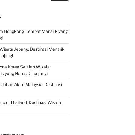
S
a Hongkong: Tempat Menarik yang
gi
 Wisata Jepang: Destinasi Menarik
unjungi
ona Korea Selatan Wisata:
aik yang Harus Dikunjungi
ndahan Alam Malaysia: Destinasi
ru di Thailand: Destinasi Wisata
hcareers.com