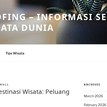
FING – INFORMASI S
SATA DUNIA
Tips Wisata
ARCHIVES
NALL
tinasi Wisata: Peluang
March 2026
February 2026