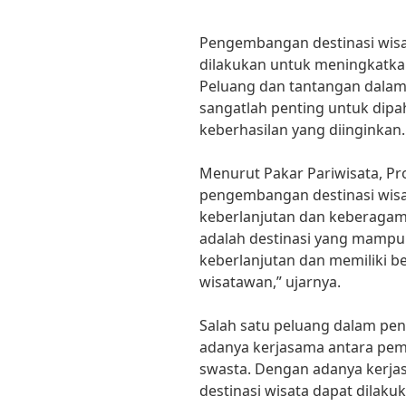
Pengembangan destinasi wisa
dilakukan untuk meningkatkan
Peluang dan tantangan dalam
sangatlah penting untuk dip
keberhasilan yang diinginkan.
Menurut Pakar Pariwisata, Pro
pengembangan destinasi wis
keberlanjutan dan keberagama
adalah destinasi yang mamp
keberlanjutan dan memiliki b
wisatawan,” ujarnya.
Salah satu peluang dalam pe
adanya kerjasama antara peme
swasta. Dengan adanya kerj
destinasi wisata dapat dilaku