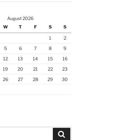
August 2026
W
T
F
S
S
1
2
5
6
7
8
9
12
13
14
15
16
19
20
21
22
23
26
27
28
29
30
Search