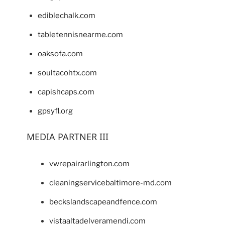
ediblechalk.com
tabletennisnearme.com
oaksofa.com
soultacohtx.com
capishcaps.com
gpsyfl.org
MEDIA PARTNER III
vwrepairarlington.com
cleaningservicebaltimore-md.com
beckslandscapeandfence.com
vistaaltadelveramendi.com