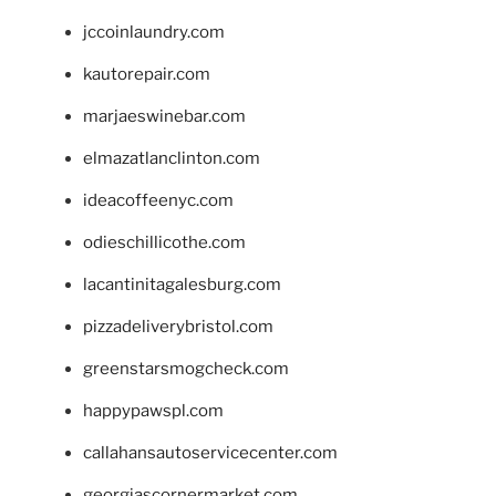
jccoinlaundry.com
kautorepair.com
marjaeswinebar.com
elmazatlanclinton.com
ideacoffeenyc.com
odieschillicothe.com
lacantinitagalesburg.com
pizzadeliverybristol.com
greenstarsmogcheck.com
happypawspl.com
callahansautoservicecenter.com
georgiascornermarket.com