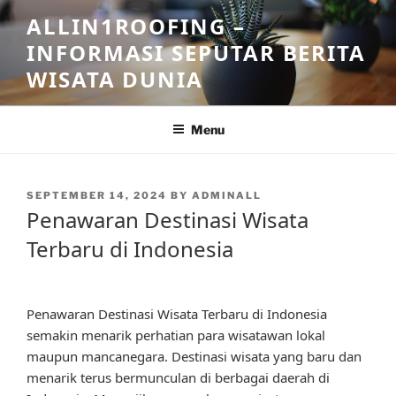
Skip
ALLIN1ROOFING –
to
INFORMASI SEPUTAR BERITA
content
WISATA DUNIA
Menu
POSTED
SEPTEMBER 14, 2024
BY
ADMINALL
ON
Penawaran Destinasi Wisata
Terbaru di Indonesia
Penawaran Destinasi Wisata Terbaru di Indonesia
semakin menarik perhatian para wisatawan lokal
maupun mancanegara. Destinasi wisata yang baru dan
menarik terus bermunculan di berbagai daerah di