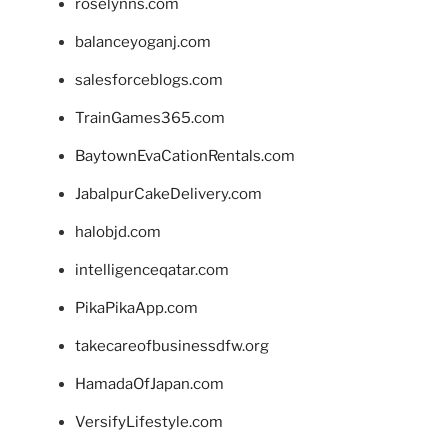
roselynns.com
balanceyoganj.com
salesforceblogs.com
TrainGames365.com
BaytownEvaCationRentals.com
JabalpurCakeDelivery.com
halobjd.com
intelligenceqatar.com
PikaPikaApp.com
takecareofbusinessdfw.org
HamadaOfJapan.com
VersifyLifestyle.com