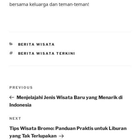
bersama keluarga dan teman-teman!
CATEGORIES
BERITA WISATA
TAGS
BERITA WISATA TERKINI
Post
Previous
PREVIOUS
navigation
Post
Menjelajahi Jenis Wisata Baru yang Menarik di
Indonesia
Next
NEXT
Post
Tips Wisata Bromo: Panduan Praktis untuk Liburan
yang Tak Terlupakan