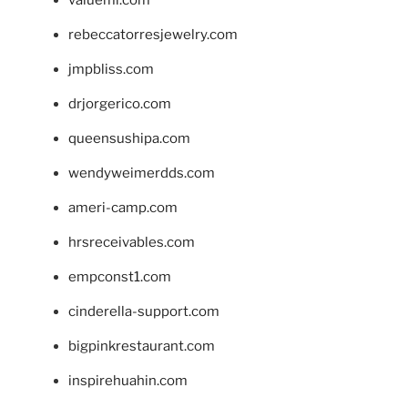
rebeccatorresjewelry.com
jmpbliss.com
drjorgerico.com
queensushipa.com
wendyweimerdds.com
ameri-camp.com
hrsreceivables.com
empconst1.com
cinderella-support.com
bigpinkrestaurant.com
inspirehuahin.com