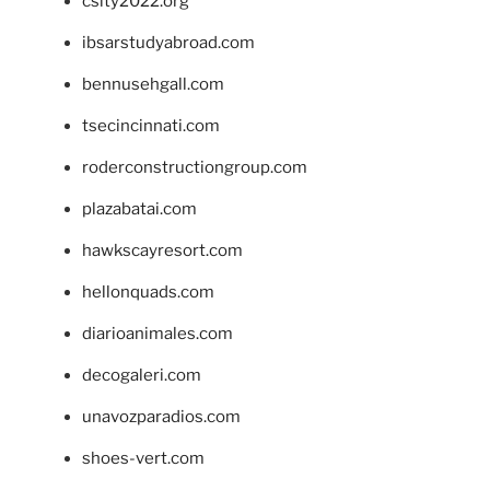
csity2022.org
ibsarstudyabroad.com
bennusehgall.com
tsecincinnati.com
roderconstructiongroup.com
plazabatai.com
hawkscayresort.com
hellonquads.com
diarioanimales.com
decogaleri.com
unavozparadios.com
shoes-vert.com