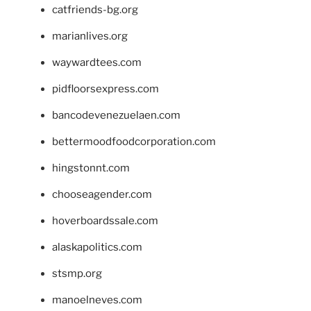
catfriends-bg.org
marianlives.org
waywardtees.com
pidfloorsexpress.com
bancodevenezuelaen.com
bettermoodfoodcorporation.com
hingstonnt.com
chooseagender.com
hoverboardssale.com
alaskapolitics.com
stsmp.org
manoelneves.com