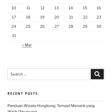
10
11
12
13
14
15
16
17
18
19
20
21
22
23
24
25
26
27
28
29
30
31
« Mar
Search
Search
for:
RECENT POSTS
Panduan Wisata Hongkong: Tempat Menarik yang
Wajib Dikunjungi