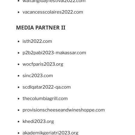
waitangidayfestival2022.com
vacancesscolaires2022.com
MEDIA PARTNER II
isth2022.com
p2b2pabi2023-makassar.com
wocfparis2023.org
sinc2023.com
scdlqatar2022-qa.com
thecolumbiagrill.com
provisionscheeseandwineshoppe.com
khedi2023.org
akademikgeriatri2023.org