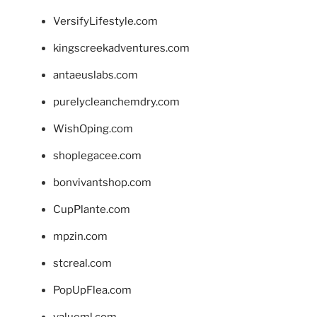
VersifyLifestyle.com
kingscreekadventures.com
antaeuslabs.com
purelycleanchemdry.com
WishOping.com
shoplegacee.com
bonvivantshop.com
CupPlante.com
mpzin.com
stcreal.com
PopUpFlea.com
valueml.com