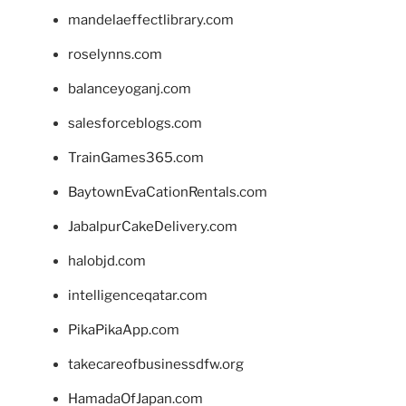
mandelaeffectlibrary.com
roselynns.com
balanceyoganj.com
salesforceblogs.com
TrainGames365.com
BaytownEvaCationRentals.com
JabalpurCakeDelivery.com
halobjd.com
intelligenceqatar.com
PikaPikaApp.com
takecareofbusinessdfw.org
HamadaOfJapan.com