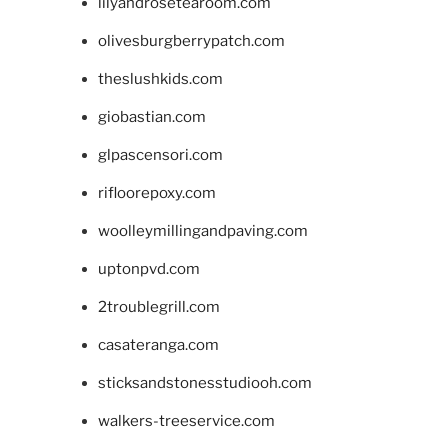
lilyandrosetearoom.com
olivesburgberrypatch.com
theslushkids.com
giobastian.com
glpascensori.com
rifloorepoxy.com
woolleymillingandpaving.com
uptonpvd.com
2troublegrill.com
casateranga.com
sticksandstonesstudiooh.com
walkers-treeservice.com