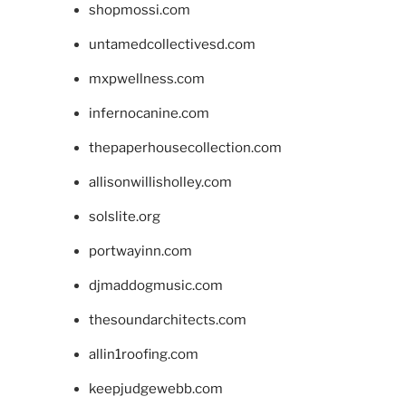
shopmossi.com
untamedcollectivesd.com
mxpwellness.com
infernocanine.com
thepaperhousecollection.com
allisonwillisholley.com
solslite.org
portwayinn.com
djmaddogmusic.com
thesoundarchitects.com
allin1roofing.com
keepjudgewebb.com