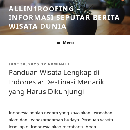
Skip
ALLIN1ROOFING –
to
INFORMASI SEPUTAR BERITA
content
WISATA DUNIA
Menu
POSTED
JUNE 30, 2025
BY
ADMINALL
ON
Panduan Wisata Lengkap di
Indonesia: Destinasi Menarik
yang Harus Dikunjungi
Indonesia adalah negara yang kaya akan keindahan
alam dan keanekaragaman budaya. Panduan wisata
lengkap di Indonesia akan membantu Anda