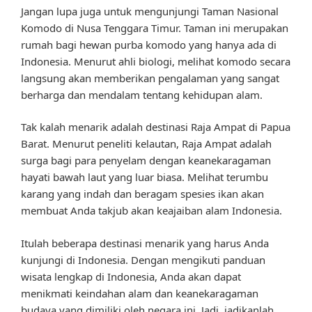
Jangan lupa juga untuk mengunjungi Taman Nasional
Komodo di Nusa Tenggara Timur. Taman ini merupakan
rumah bagi hewan purba komodo yang hanya ada di
Indonesia. Menurut ahli biologi, melihat komodo secara
langsung akan memberikan pengalaman yang sangat
berharga dan mendalam tentang kehidupan alam.
Tak kalah menarik adalah destinasi Raja Ampat di Papua
Barat. Menurut peneliti kelautan, Raja Ampat adalah
surga bagi para penyelam dengan keanekaragaman
hayati bawah laut yang luar biasa. Melihat terumbu
karang yang indah dan beragam spesies ikan akan
membuat Anda takjub akan keajaiban alam Indonesia.
Itulah beberapa destinasi menarik yang harus Anda
kunjungi di Indonesia. Dengan mengikuti panduan
wisata lengkap di Indonesia, Anda akan dapat
menikmati keindahan alam dan keanekaragaman
budaya yang dimiliki oleh negara ini. Jadi, jadikanlah