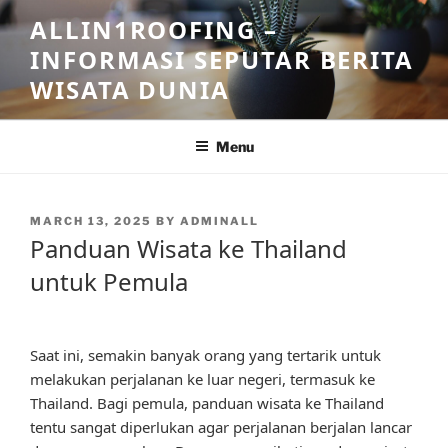
Skip
ALLIN1ROOFING –
to
INFORMASI SEPUTAR BERITA
content
WISATA DUNIA
Menu
POSTED
MARCH 13, 2025
BY
ADMINALL
ON
Panduan Wisata ke Thailand
untuk Pemula
Saat ini, semakin banyak orang yang tertarik untuk
melakukan perjalanan ke luar negeri, termasuk ke
Thailand. Bagi pemula, panduan wisata ke Thailand
tentu sangat diperlukan agar perjalanan berjalan lancar