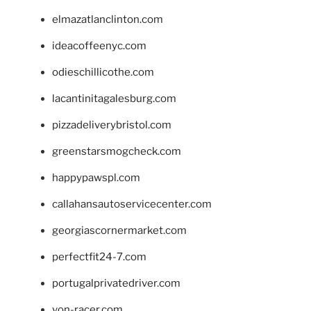
elmazatlanclinton.com
ideacoffeenyc.com
odieschillicothe.com
lacantinitagalesburg.com
pizzadeliverybristol.com
greenstarsmogcheck.com
happypawspl.com
callahansautoservicecenter.com
georgiascornermarket.com
perfectfit24-7.com
portugalprivatedriver.com
von-racer.com