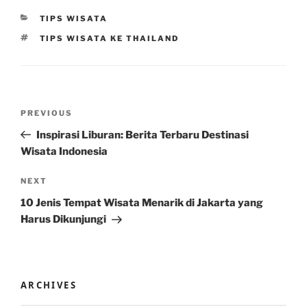
CATEGORIES
TIPS WISATA
TAGS
TIPS WISATA KE THAILAND
Post
Previous
PREVIOUS
navigation
Post
Inspirasi Liburan: Berita Terbaru Destinasi
Wisata Indonesia
Next
NEXT
Post
10 Jenis Tempat Wisata Menarik di Jakarta yang
Harus Dikunjungi
ARCHIVES