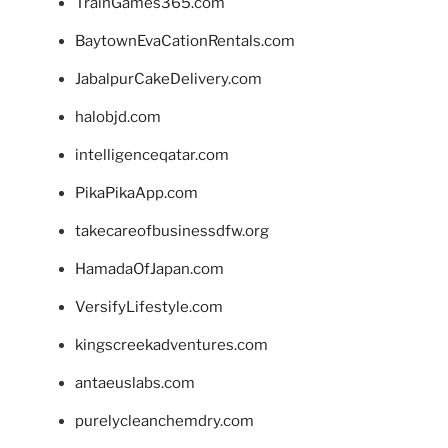
TrainGames365.com
BaytownEvaCationRentals.com
JabalpurCakeDelivery.com
halobjd.com
intelligenceqatar.com
PikaPikaApp.com
takecareofbusinessdfw.org
HamadaOfJapan.com
VersifyLifestyle.com
kingscreekadventures.com
antaeuslabs.com
purelycleanchemdry.com