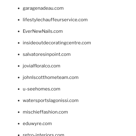
garagenadeau.com
lifestylechauffeurservice.com
EverNewNails.com
insideoutdecoratingcentre.com
salvatoresinpoint.com
jovialfloralco.com
johnlscotthometeam.com
u-seehomes.com
watersportslagonissi.com
mischieffashion.com
eduwyre.com
retro-interiors.com