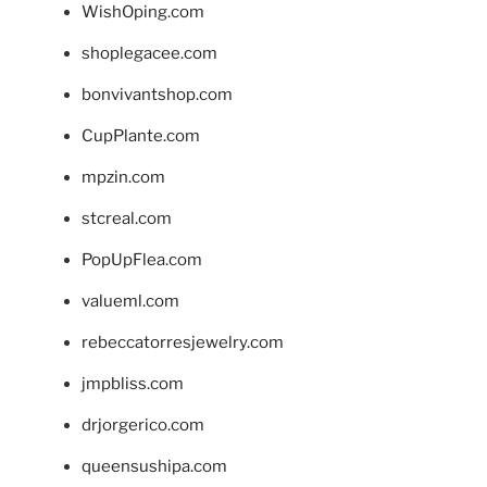
WishOping.com
shoplegacee.com
bonvivantshop.com
CupPlante.com
mpzin.com
stcreal.com
PopUpFlea.com
valueml.com
rebeccatorresjewelry.com
jmpbliss.com
drjorgerico.com
queensushipa.com