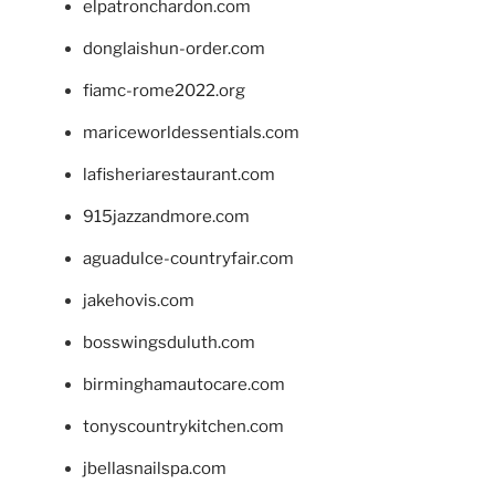
elpatronchardon.com
donglaishun-order.com
fiamc-rome2022.org
mariceworldessentials.com
lafisheriarestaurant.com
915jazzandmore.com
aguadulce-countryfair.com
jakehovis.com
bosswingsduluth.com
birminghamautocare.com
tonyscountrykitchen.com
jbellasnailspa.com