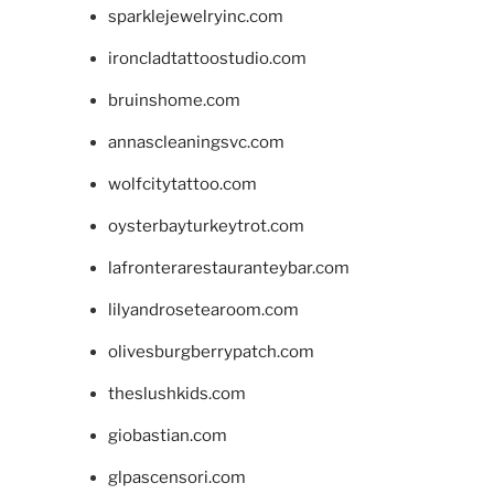
sparklejewelryinc.com
ironcladtattoostudio.com
bruinshome.com
annascleaningsvc.com
wolfcitytattoo.com
oysterbayturkeytrot.com
lafronterarestauranteybar.com
lilyandrosetearoom.com
olivesburgberrypatch.com
theslushkids.com
giobastian.com
glpascensori.com