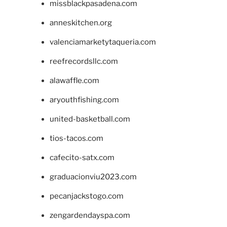
missblackpasadena.com
anneskitchen.org
valenciamarketytaqueria.com
reefrecordsllc.com
alawaffle.com
aryouthfishing.com
united-basketball.com
tios-tacos.com
cafecito-satx.com
graduacionviu2023.com
pecanjackstogo.com
zengardendayspa.com