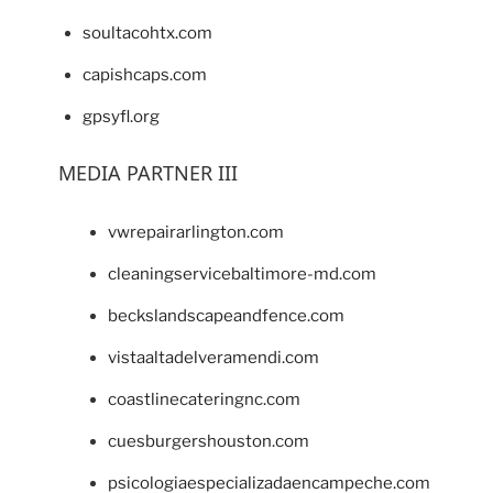
soultacohtx.com
capishcaps.com
gpsyfl.org
MEDIA PARTNER III
vwrepairarlington.com
cleaningservicebaltimore-md.com
beckslandscapeandfence.com
vistaaltadelveramendi.com
coastlinecateringnc.com
cuesburgershouston.com
psicologiaespecializadaencampeche.com