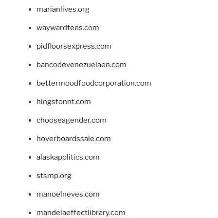
marianlives.org
waywardtees.com
pidfloorsexpress.com
bancodevenezuelaen.com
bettermoodfoodcorporation.com
hingstonnt.com
chooseagender.com
hoverboardssale.com
alaskapolitics.com
stsmp.org
manoelneves.com
mandelaeffectlibrary.com