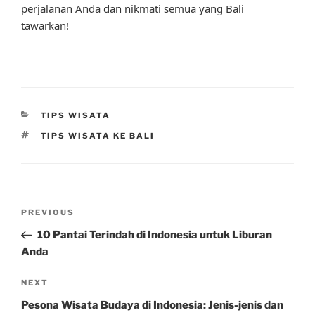
perjalanan Anda dan nikmati semua yang Bali
tawarkan!
CATEGORIES
TIPS WISATA
TAGS
TIPS WISATA KE BALI
Post
Previous
PREVIOUS
navigation
Post
10 Pantai Terindah di Indonesia untuk Liburan
Anda
Next
NEXT
Post
Pesona Wisata Budaya di Indonesia: Jenis-jenis dan