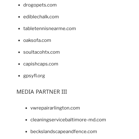
drogopets.com
ediblechalk.com
tabletennisnearme.com
oaksofa.com
soultacohtx.com
capishcaps.com
gpsyfl.org
MEDIA PARTNER III
vwrepairarlington.com
cleaningservicebaltimore-md.com
beckslandscapeandfence.com