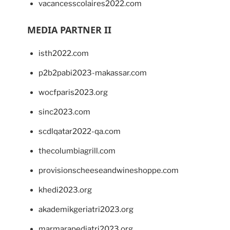
vacancesscolaires2022.com
MEDIA PARTNER II
isth2022.com
p2b2pabi2023-makassar.com
wocfparis2023.org
sinc2023.com
scdlqatar2022-qa.com
thecolumbiagrill.com
provisionscheeseandwineshoppe.com
khedi2023.org
akademikgeriatri2023.org
marmarapediatri2023.org