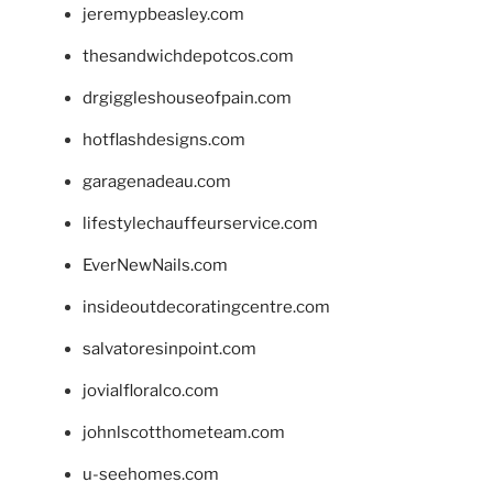
jeremypbeasley.com
thesandwichdepotcos.com
drgiggleshouseofpain.com
hotflashdesigns.com
garagenadeau.com
lifestylechauffeurservice.com
EverNewNails.com
insideoutdecoratingcentre.com
salvatoresinpoint.com
jovialfloralco.com
johnlscotthometeam.com
u-seehomes.com