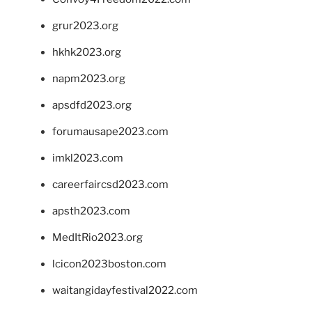
grur2023.org
hkhk2023.org
napm2023.org
apsdfd2023.org
forumausape2023.com
imkl2023.com
careerfaircsd2023.com
apsth2023.com
MedItRio2023.org
lcicon2023boston.com
waitangidayfestival2022.com