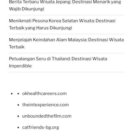
Berita Terbaru Wisata Jepang: Destinasi Menarik yang
Wajib Dikunjungi
Menikmati Pesona Korea Selatan Wisata: Destinasi
Terbaik yang Harus Dikunjungi
Menjelajah Keindahan Alam Malaysia: Destinasi Wisata
Terbaik
Petualangan Seru di Thailand: Destinasi Wisata
Imperdible
okhealthcareers.com
theintexperience.com
unboundedthefilm.com
catfriends-bg.org