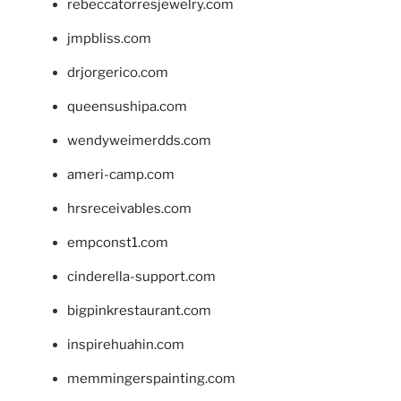
rebeccatorresjewelry.com
jmpbliss.com
drjorgerico.com
queensushipa.com
wendyweimerdds.com
ameri-camp.com
hrsreceivables.com
empconst1.com
cinderella-support.com
bigpinkrestaurant.com
inspirehuahin.com
memmingerspainting.com