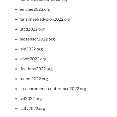
emchie2023.org
girisimselradyoloji2022.org
utcd2022.org
biosensor2022.org
ialp2022.org
klivet2022.org
ifac-hms2022.org
taoms2022.org
iias-euromena-conference2022.org
ivd2022.org
csity2022.org