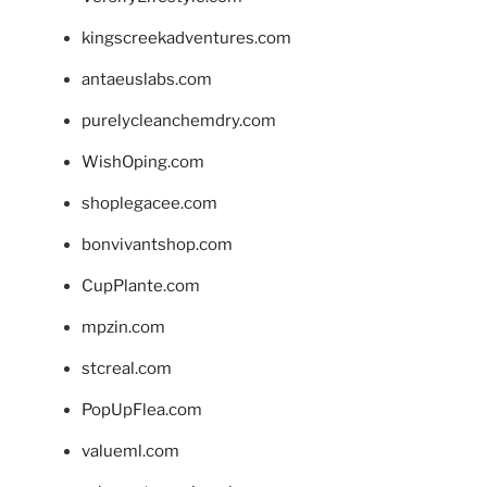
kingscreekadventures.com
antaeuslabs.com
purelycleanchemdry.com
WishOping.com
shoplegacee.com
bonvivantshop.com
CupPlante.com
mpzin.com
stcreal.com
PopUpFlea.com
valueml.com