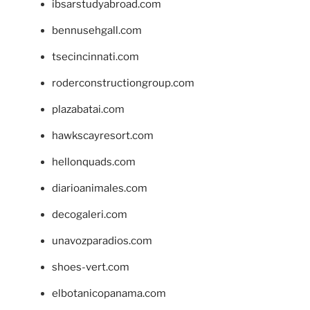
ibsarstudyabroad.com
bennusehgall.com
tsecincinnati.com
roderconstructiongroup.com
plazabatai.com
hawkscayresort.com
hellonquads.com
diarioanimales.com
decogaleri.com
unavozparadios.com
shoes-vert.com
elbotanicopanama.com