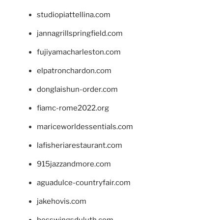
studiopiattellina.com
jannagrillspringfield.com
fujiyamacharleston.com
elpatronchardon.com
donglaishun-order.com
fiamc-rome2022.org
mariceworldessentials.com
lafisheriarestaurant.com
915jazzandmore.com
aguadulce-countryfair.com
jakehovis.com
bosswingsduluth.com