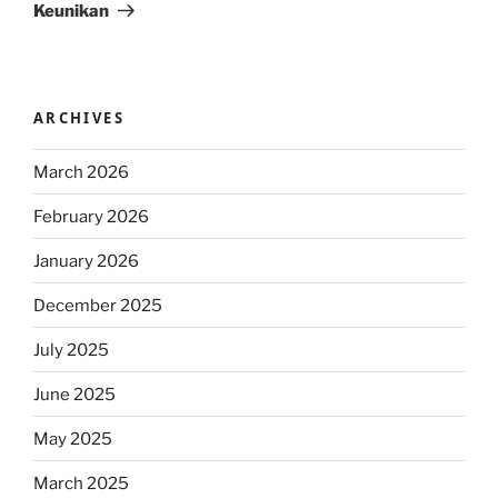
Keunikan
ARCHIVES
March 2026
February 2026
January 2026
December 2025
July 2025
June 2025
May 2025
March 2025