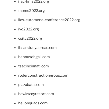
ifac-hms2022.org
taoms2022.org
iias-euromena-conference2022.org
ivd2022.org
csity2022.org
ibsarstudyabroad.com
bennusehgall.com
tsecincinnati.com
roderconstructiongroup.com
plazabatai.com
hawkscayresort.com
hellonquads.com