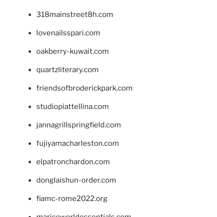
318mainstreet8h.com
lovenailsspari.com
oakberry-kuwait.com
quartzliterary.com
friendsofbroderickpark.com
studiopiattellina.com
jannagrillspringfield.com
fujiyamacharleston.com
elpatronchardon.com
donglaishun-order.com
fiamc-rome2022.org