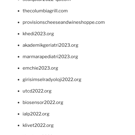
thecolumbiagrill.com
provisionscheeseandwineshoppe.com
khedi2023.org
akademikgeriatri2023.org
marmarapediatri2023.org
emchie2023.org
girisimselradyoloji2022.org
utcd2022.org
biosensor2022.org
ialp2022.org
klivet2022.org