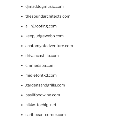
djmaddogmusic.com
thesoundarchitects.com
allin1roofing.com
keepjudgewebb.com
anatomyofadventure.com
drivancastillo.com
cmmedspa.com
midletontkd.com
gardensandgrills.com
basilfoodwine.com
nikko-tochigi.net
caribbean-corner.com