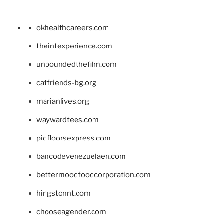
okhealthcareers.com
theintexperience.com
unboundedthefilm.com
catfriends-bg.org
marianlives.org
waywardtees.com
pidfloorsexpress.com
bancodevenezuelaen.com
bettermoodfoodcorporation.com
hingstonnt.com
chooseagender.com