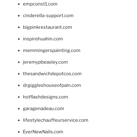
empconst1.com
cinderella-support.com
bigpinkrestaurant.com
inspirehuahin.com
memmingerspainting.com
jeremypbeasley.com
thesandwichdepotcos.com
drgiggleshouseofpain.com
hotflashdesigns.com
garagenadeau.com
lifestylechauffeurservice.com
EverNewNails.com