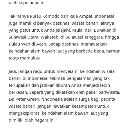
oleh kepulauan ini.”
Tak hanya Pulau Komodo dan Raja Ampat, Indonesia
juga memiliki banyak destinasi wisata bahari lainnya
yang patut untuk Anda jelajahi. Mulai dari Bunaken di
Sulawesi Utara, Wakatobi di Sulawesi Tenggara, hingga
Pulau Weh di Aceh. Setiap destinasi menawarkan
keindahan alam bawah laut yang berbeda-beda, namun
tetap memukau.
Jadi, jangan ragu untuk menyelami keindahan wisata
bahari di Indonesia. Nikmati pengalaman yang tak
terlupakan dan jadikan liburan Anda menjadi lebih
berkesan. Seperti yang dikatakan oleh pakar pariwisata,
Dr. Peter Green, “Indonesia adalah surga bagi pecinta
wisata bahari. Jangan lewatkan kesempatan untuk
mengeksplorasi keindahan alam bawah laut yang
dimiliki oleh negara ini.”