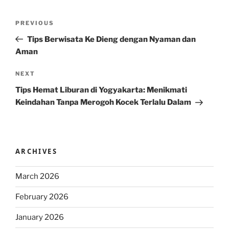
Post
Previous
PREVIOUS
navigation
Post
Tips Berwisata Ke Dieng dengan Nyaman dan
Aman
Next
NEXT
Post
Tips Hemat Liburan di Yogyakarta: Menikmati
Keindahan Tanpa Merogoh Kocek Terlalu Dalam
ARCHIVES
March 2026
February 2026
January 2026