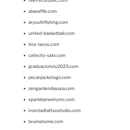
reefrecordsllc.com
alawaffle.com
aryouthfishing.com
united-basketball.com
tios-tacos.com
cafecito-satx.com
graduacionviu2023.com
pecanjackstogo.com
zengardendayspa.com
sparklejewelryinc.com
ironcladtattoostudio.com
bruinshome.com