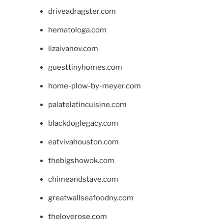
driveadragster.com
hematologa.com
lizaivanov.com
guesttinyhomes.com
home-plow-by-meyer.com
palatelatincuisine.com
blackdoglegacy.com
eatvivahouston.com
thebigshowok.com
chimeandstave.com
greatwallseafoodny.com
theloverose.com