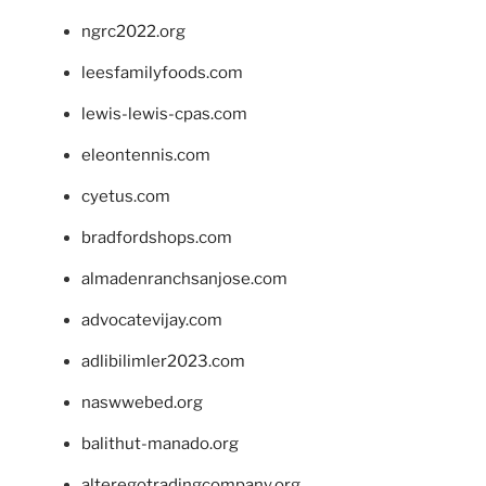
ngrc2022.org
leesfamilyfoods.com
lewis-lewis-cpas.com
eleontennis.com
cyetus.com
bradfordshops.com
almadenranchsanjose.com
advocatevijay.com
adlibilimler2023.com
naswwebed.org
balithut-manado.org
alteregotradingcompany.org