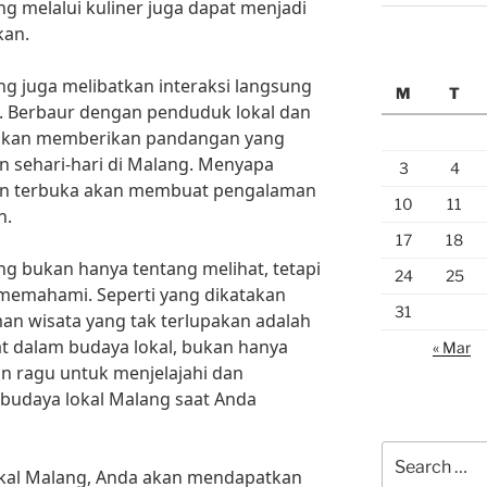
g melalui kuliner juga dapat menjadi
kan.
g juga melibatkan interaksi langsung
M
T
 Berbaur dengan penduduk lokal dan
 akan memberikan pandangan yang
n sehari-hari di Malang. Menyapa
3
4
an terbuka akan membuat pengalaman
10
11
n.
17
18
g bukan hanya tentang melihat, tetapi
24
25
memahami. Seperti yang dikatakan
31
an wisata yang tak terlupakan adalah
bat dalam budaya lokal, bukan hanya
« Mar
an ragu untuk menjelajahi dan
budaya lokal Malang saat Anda
Search
kal Malang, Anda akan mendapatkan
for: