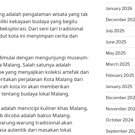
January 2026
ng adalah pengalaman wisata yang tak
December 20
liki kekayaan budaya yang begitu
ksplorasi. Dari seni tari tradisional
July 2025
udut kota ini menyimpan cerita dan
June 2025
May 2025
 dimulai dengan mengunjungi museum-
March 2025
 Malang. Salah satunya adalah
yang menyajikan koleksi artefak dan
February 2025
itakan perjalanan Kota Malang dari
arah kota ini akan memberikan
January 2025
tentang budaya lokal Malang.
December 20
k adalah mencicipi kuliner khas Malang.
November 20
b dicoba adalah bakso Malang.
October 2024
arung-warung tradisional akan
 autentik dari masakan lokal.
September 20