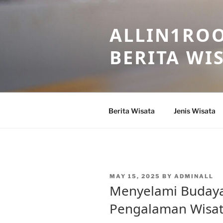
Skip
to
ALLIN1ROO
content
BERITA WI
Berita Wisata
Jenis Wisata
POSTED
MAY 15, 2025
BY
ADMINALL
ON
Menyelami Budaya
Pengalaman Wisat