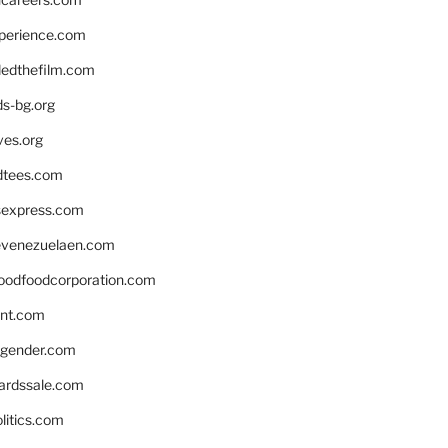
xperience.com
edthefilm.com
ds-bg.org
ves.org
tees.com
rsexpress.com
venezuelaen.com
oodfoodcorporation.com
nnt.com
gender.com
ardssale.com
litics.com