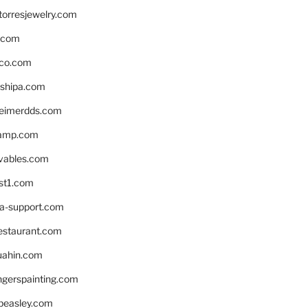
torresjewelry.com
s.com
ico.com
shipa.com
eimerdds.com
camp.com
ivables.com
st1.com
la-support.com
estaurant.com
uahin.com
erspainting.com
beasley.com