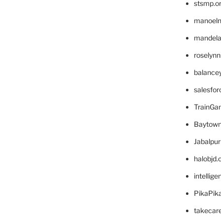
stsmp.o
manoel
mandelae
roselyn
balance
salesfo
TrainG
Baytown
Jabalpu
halobjd
intellig
PikaPik
takecar