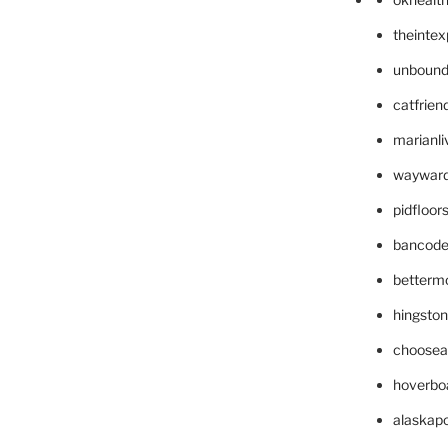
theinte
unbound
catfrien
marianli
wayward
pidfloo
bancode
betterm
hingsto
choosea
hoverbo
alaskapo