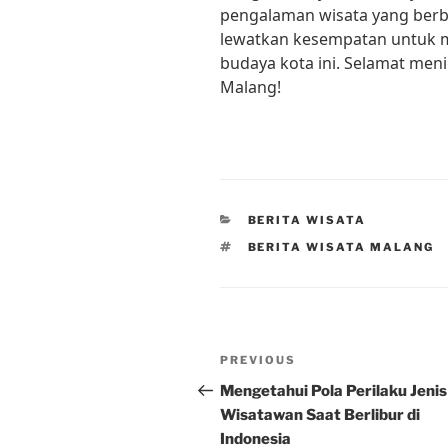
pengalaman wisata yang berbe
lewatkan kesempatan untuk 
budaya kota ini. Selamat men
Malang!
CATEGORIES
BERITA WISATA
TAGS
BERITA WISATA MALANG
Post
Previous
PREVIOUS
navigation
Post
Mengetahui Pola Perilaku Jenis
Wisatawan Saat Berlibur di
Indonesia