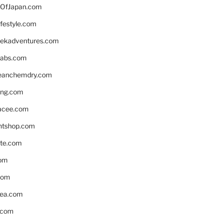
OfJapan.com
ifestyle.com
eekadventures.com
labs.com
leanchemdry.com
ing.com
acee.com
ntshop.com
te.com
om
com
ea.com
.com