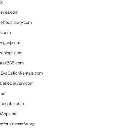
rg
neves.com
ffectlibrary.com
ns.com
yoganj.com
rceblogs.com
ames365.com
EvaCationRentals.com
rCakeDelivery.com
.com
enceqatar.com
aApp.com
eofbusinessdfw.org