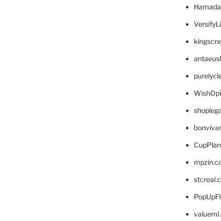
Hamada
VersifyL
kingscr
antaeus
purelyc
WishOp
shopleg
bonviva
CupPlan
mpzin.c
stcreal.
PopUpFl
valueml