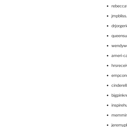
rebecca
jmpblis
drjorger
queensu
wendyw
ameri-
hrsrece
empcon
cinderel
bigpinkr
inspireh
memming
jeremyp