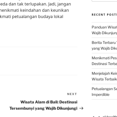
da dan tak terlupakan. Jadi, jangan
menikmati keindahan dan keunikan
RECENT POST
ikmati petualangan budaya lokal
Panduan Wisat
Wajib Dikunjun
Berita Terbaru
yang Wajib Dik
Menikmati Pes
Destinasi Terb
Menjelajah Kei
Wisata Terbaik
Petualangan Se
NEXT
Next
Imperdible
Post
Wisata Alam di Bali: Destinasi
Tersembunyi yang Wajib Dikunjungi
okhealt