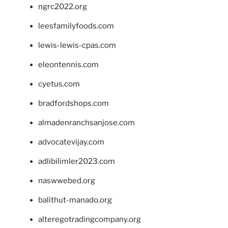
ngrc2022.org
leesfamilyfoods.com
lewis-lewis-cpas.com
eleontennis.com
cyetus.com
bradfordshops.com
almadenranchsanjose.com
advocatevijay.com
adlibilimler2023.com
naswwebed.org
balithut-manado.org
alteregotradingcompany.org