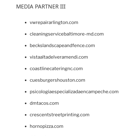
MEDIA PARTNER III
vwrepairarlington.com
cleaningservicebaltimore-md.com
beckslandscapeandfence.com
vistaaltadelveramendi.com
coastlinecateringnc.com
cuesburgershouston.com
psicologiaespecializadaencampeche.com
dmtacos.com
crescentstreetprinting.com
hornopizza.com