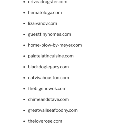
driveadragster.com
hematologa.com
lizaivanov.com
guesttinyhomes.com
home-plow-by-meyer.com
palatelatincuisine.com
blackdoglegacy.com
eatvivahouston.com
thebigshowok.com
chimeandstave.com
greatwallseafoodny.com
theloverose.com