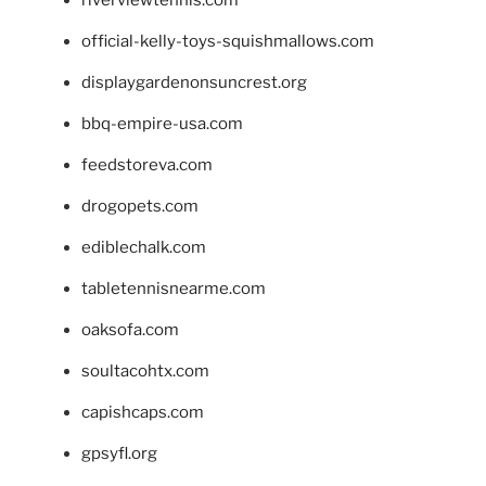
official-kelly-toys-squishmallows.com
displaygardenonsuncrest.org
bbq-empire-usa.com
feedstoreva.com
drogopets.com
ediblechalk.com
tabletennisnearme.com
oaksofa.com
soultacohtx.com
capishcaps.com
gpsyfl.org