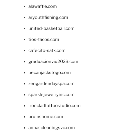
alawaffle.com
aryouthfishing.com
united-basketball.com
tios-tacos.com
cafecito-satx.com
graduacionviu2023.com
pecanjackstogo.com
zengardendayspa.com
sparklejewelryinc.com
ironcladtattoostudio.com
bruinshome.com
annascleaningsvc.com