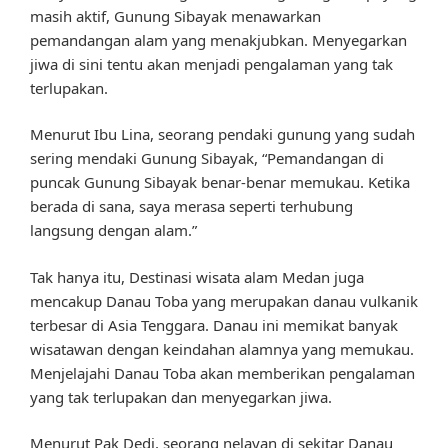
masih aktif, Gunung Sibayak menawarkan
pemandangan alam yang menakjubkan. Menyegarkan
jiwa di sini tentu akan menjadi pengalaman yang tak
terlupakan.
Menurut Ibu Lina, seorang pendaki gunung yang sudah
sering mendaki Gunung Sibayak, “Pemandangan di
puncak Gunung Sibayak benar-benar memukau. Ketika
berada di sana, saya merasa seperti terhubung
langsung dengan alam.”
Tak hanya itu, Destinasi wisata alam Medan juga
mencakup Danau Toba yang merupakan danau vulkanik
terbesar di Asia Tenggara. Danau ini memikat banyak
wisatawan dengan keindahan alamnya yang memukau.
Menjelajahi Danau Toba akan memberikan pengalaman
yang tak terlupakan dan menyegarkan jiwa.
Menurut Pak Dedi, seorang nelayan di sekitar Danau