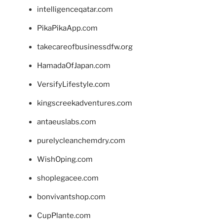
intelligenceqatar.com
PikaPikaApp.com
takecareofbusinessdfw.org
HamadaOfJapan.com
VersifyLifestyle.com
kingscreekadventures.com
antaeuslabs.com
purelycleanchemdry.com
WishOping.com
shoplegacee.com
bonvivantshop.com
CupPlante.com