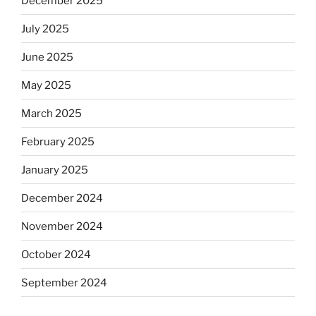
December 2025
July 2025
June 2025
May 2025
March 2025
February 2025
January 2025
December 2024
November 2024
October 2024
September 2024