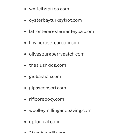
wolfcitytattoo.com
oysterbayturkeytrot.com
lafronterarestauranteybar.com
lilyandrosetearoom.com
olivesburgberrypatch.com
theslushkids.com
giobastian.com
glpascensori.com
rifloorepoxy.com
woolleymillingandpaving.com
uptonpvd.com