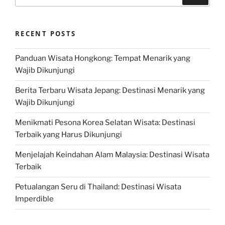
for:
RECENT POSTS
Panduan Wisata Hongkong: Tempat Menarik yang
Wajib Dikunjungi
Berita Terbaru Wisata Jepang: Destinasi Menarik yang
Wajib Dikunjungi
Menikmati Pesona Korea Selatan Wisata: Destinasi
Terbaik yang Harus Dikunjungi
Menjelajah Keindahan Alam Malaysia: Destinasi Wisata
Terbaik
Petualangan Seru di Thailand: Destinasi Wisata
Imperdible