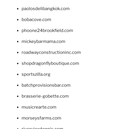
paolosdelibangkok.com
bobacove.com
phoone24brookfield.com
mickeybarmama.com
roadwayconstructioninc.com
shopdragonflyboutique.com
sportszilla.org
batchprovisionsbar.com
brasserie-gobette.com
musicrearte.com
morseysfarms.com
riverviewtennis.com