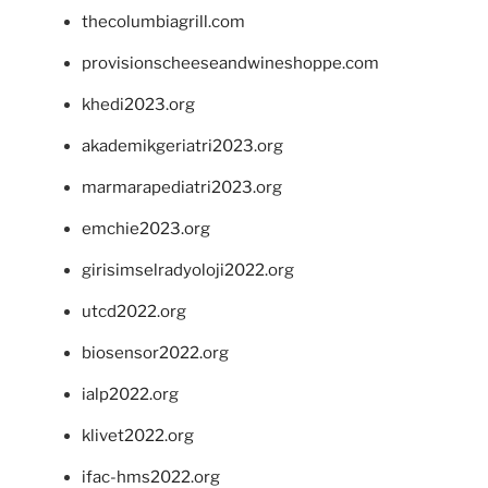
thecolumbiagrill.com
provisionscheeseandwineshoppe.com
khedi2023.org
akademikgeriatri2023.org
marmarapediatri2023.org
emchie2023.org
girisimselradyoloji2022.org
utcd2022.org
biosensor2022.org
ialp2022.org
klivet2022.org
ifac-hms2022.org