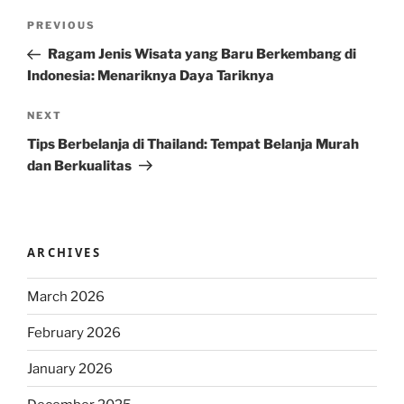
Post
Previous
PREVIOUS
navigation
Post
Ragam Jenis Wisata yang Baru Berkembang di
Indonesia: Menariknya Daya Tariknya
Next
NEXT
Post
Tips Berbelanja di Thailand: Tempat Belanja Murah
dan Berkualitas
ARCHIVES
March 2026
February 2026
January 2026