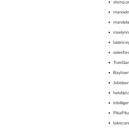
stsmp.o
manoel
mandelae
roselyn
balance
salesfo
TrainG
Baytown
Jabalpu
halobjd
intellig
PikaPik
takecar