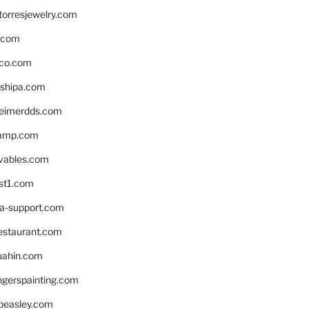
torresjewelry.com
s.com
ico.com
shipa.com
eimerdds.com
camp.com
ivables.com
st1.com
la-support.com
estaurant.com
uahin.com
erspainting.com
beasley.com