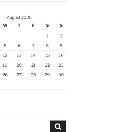
August 2026
W
T
F
S
S
1
2
5
6
7
8
9
12
13
14
15
16
19
20
21
22
23
26
27
28
29
30
Search