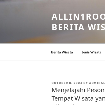
Skip
to
ALLIN1ROO
content
BERITA WI
Berita Wisata
Jenis Wisata
POSTED
OCTOBER 8, 2024
BY
ADMINA
ON
Menjelajahi Peson
Tempat Wisata yan