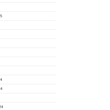
25
24
24
24