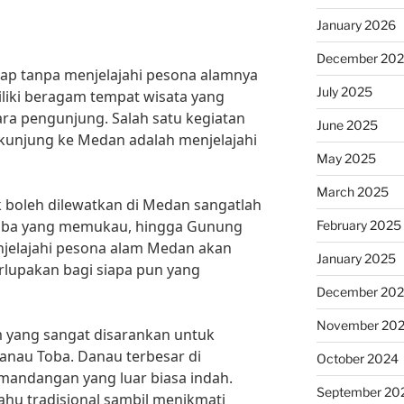
January 2026
December 20
kap tanpa menjelajahi pesona alamnya
July 2025
liki beragam tempat wisata yang
ra pengunjung. Salah satu kegiatan
June 2025
rkunjung ke Medan adalah menjelajahi
May 2025
March 2025
k boleh dilewatkan di Medan sangatlah
Toba yang memukau, hingga Gunung
February 2025
jelajahi pesona alam Medan akan
January 2025
lupakan bagi siapa pun yang
December 20
November 20
m yang sangat disarankan untuk
anau Toba. Danau terbesar di
October 2024
mandangan yang luar biasa indah.
September 20
hu tradisional sambil menikmati