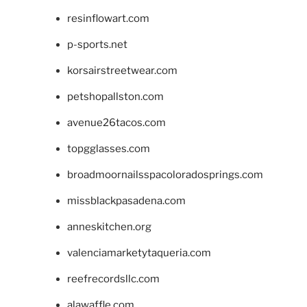
resinflowart.com
p-sports.net
korsairstreetwear.com
petshopallston.com
avenue26tacos.com
topgglasses.com
broadmoornailsspacoloradosprings.com
missblackpasadena.com
anneskitchen.org
valenciamarketytaqueria.com
reefrecordsllc.com
alawaffle.com