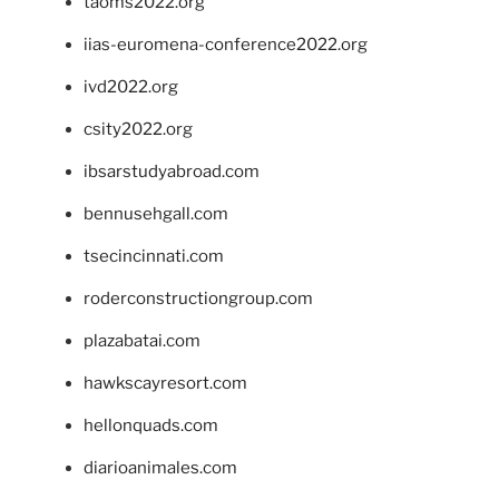
taoms2022.org
iias-euromena-conference2022.org
ivd2022.org
csity2022.org
ibsarstudyabroad.com
bennusehgall.com
tsecincinnati.com
roderconstructiongroup.com
plazabatai.com
hawkscayresort.com
hellonquads.com
diarioanimales.com