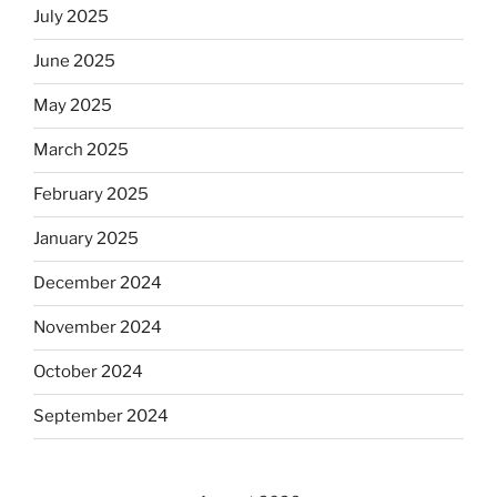
July 2025
June 2025
May 2025
March 2025
February 2025
January 2025
December 2024
November 2024
October 2024
September 2024