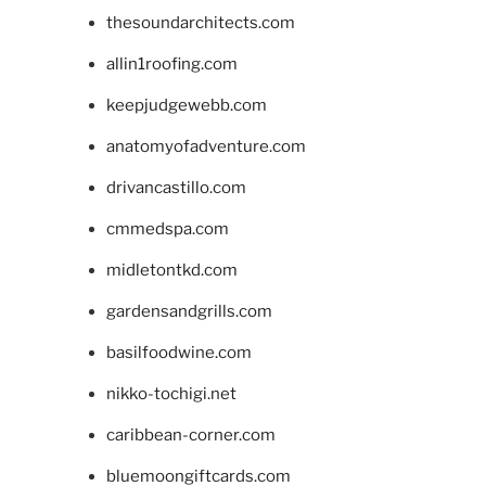
thesoundarchitects.com
allin1roofing.com
keepjudgewebb.com
anatomyofadventure.com
drivancastillo.com
cmmedspa.com
midletontkd.com
gardensandgrills.com
basilfoodwine.com
nikko-tochigi.net
caribbean-corner.com
bluemoongiftcards.com