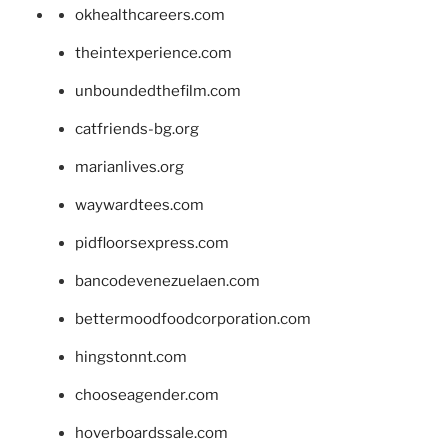
okhealthcareers.com
theintexperience.com
unboundedthefilm.com
catfriends-bg.org
marianlives.org
waywardtees.com
pidfloorsexpress.com
bancodevenezuelaen.com
bettermoodfoodcorporation.com
hingstonnt.com
chooseagender.com
hoverboardssale.com