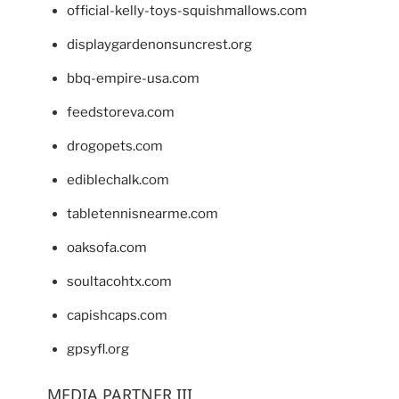
official-kelly-toys-squishmallows.com
displaygardenonsuncrest.org
bbq-empire-usa.com
feedstoreva.com
drogopets.com
ediblechalk.com
tabletennisnearme.com
oaksofa.com
soultacohtx.com
capishcaps.com
gpsyfl.org
MEDIA PARTNER III