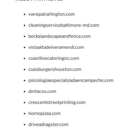
vwrepairarlington.com
cleaningservicebaltimore-md.com
beckslandscapeandfence.com
vistaaltadelveramendi.com
coastlinecateringnc.com
cuesburgershouston.com
psicologiaespecializadaencampeche.com
dmtacos.com
crescentstreetprinting.com
hornopizza.com
driveadragster.com