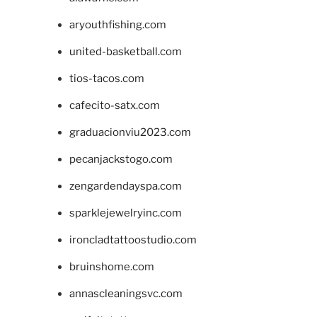
aryouthfishing.com
united-basketball.com
tios-tacos.com
cafecito-satx.com
graduacionviu2023.com
pecanjackstogo.com
zengardendayspa.com
sparklejewelryinc.com
ironcladtattoostudio.com
bruinshome.com
annascleaningsvc.com