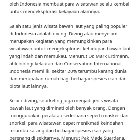
oleh Indonesia membuat para wisatawan selalu kembali
untuk mengeksplorasi kekayaan alamnya.
Salah satu jenis wisata bawah laut yang paling populer
di Indonesia adalah diving. Diving atau menyelam
merupakan kegiatan yang memungkinkan para
wisatawan untuk mengeksplorasi kehidupan bawah laut
yang indah dan memukau. Menurut Dr. Mark Erdmann,
ahli biologi kelautan dari Conservation International,
Indonesia memiliki sekitar 20% terumbu karang dunia
dan merupakan rumah bagi berbagai spesies ikan dan
biota laut lainnya.
Selain diving, snorkeling juga menjadi jenis wisata
bawah laut yang diminati oleh banyak orang. Dengan
menggunakan peralatan sederhana seperti masker dan
snorkel, para wisatawan dapat menikmati keindahan
terumbu karang dan berbagai spesies ikan yang
berenang di sekitarnya. Menurut Pak Made Suardana,