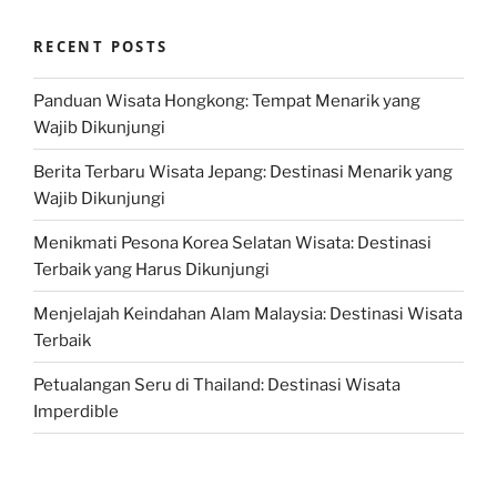
RECENT POSTS
Panduan Wisata Hongkong: Tempat Menarik yang
Wajib Dikunjungi
Berita Terbaru Wisata Jepang: Destinasi Menarik yang
Wajib Dikunjungi
Menikmati Pesona Korea Selatan Wisata: Destinasi
Terbaik yang Harus Dikunjungi
Menjelajah Keindahan Alam Malaysia: Destinasi Wisata
Terbaik
Petualangan Seru di Thailand: Destinasi Wisata
Imperdible