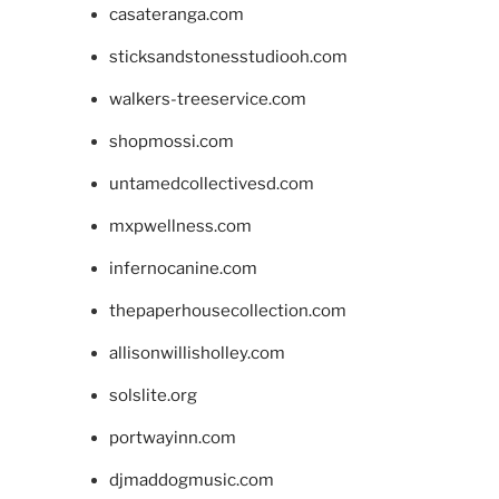
casateranga.com
sticksandstonesstudiooh.com
walkers-treeservice.com
shopmossi.com
untamedcollectivesd.com
mxpwellness.com
infernocanine.com
thepaperhousecollection.com
allisonwillisholley.com
solslite.org
portwayinn.com
djmaddogmusic.com