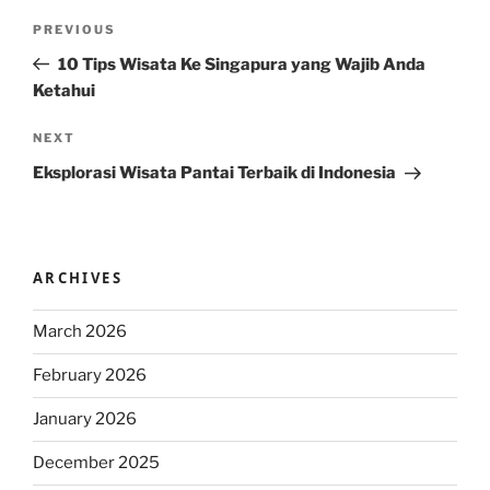
Post
Previous
PREVIOUS
navigation
Post
10 Tips Wisata Ke Singapura yang Wajib Anda
Ketahui
Next
NEXT
Post
Eksplorasi Wisata Pantai Terbaik di Indonesia
ARCHIVES
March 2026
February 2026
January 2026
December 2025