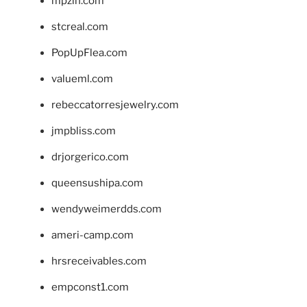
mpzin.com
stcreal.com
PopUpFlea.com
valueml.com
rebeccatorresjewelry.com
jmpbliss.com
drjorgerico.com
queensushipa.com
wendyweimerdds.com
ameri-camp.com
hrsreceivables.com
empconst1.com