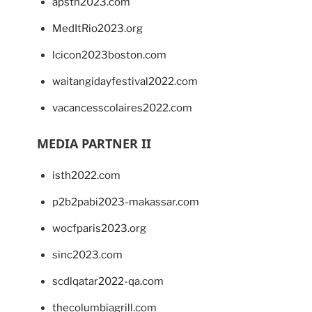
apsth2023.com
MedItRio2023.org
lcicon2023boston.com
waitangidayfestival2022.com
vacancesscolaires2022.com
MEDIA PARTNER II
isth2022.com
p2b2pabi2023-makassar.com
wocfparis2023.org
sinc2023.com
scdlqatar2022-qa.com
thecolumbiagrill.com