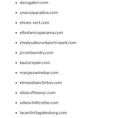
decogaleri.com
unavozparadios.com
shoes-vert.com
elbotanicopanama.com
shadyoaksrockportrvpark.com
jccoinlaundry.com
kautorepair.com
marjaeswinebar.com
elmazatlanclinton.com
ideacoffeenyc.com
odieschillicothe.com
lacantinitagalesburg.com