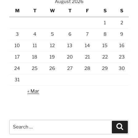
August 2026
M
T
W
T
F
S
S
1
2
3
4
5
6
7
8
9
10
11
12
13
14
15
16
17
18
19
20
21
22
23
24
25
26
27
28
29
30
31
« Mar
Search
Search
for: