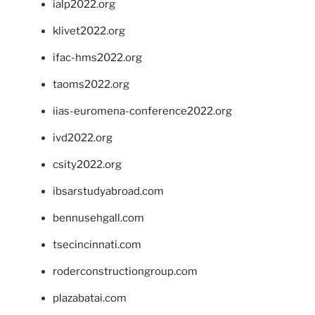
ialp2022.org
klivet2022.org
ifac-hms2022.org
taoms2022.org
iias-euromena-conference2022.org
ivd2022.org
csity2022.org
ibsarstudyabroad.com
bennusehgall.com
tsecincinnati.com
roderconstructiongroup.com
plazabatai.com