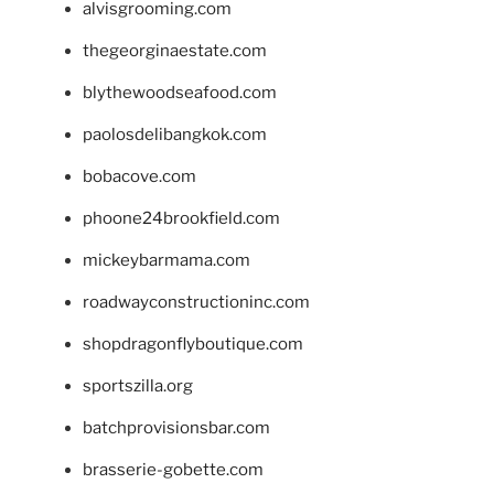
alvisgrooming.com
thegeorginaestate.com
blythewoodseafood.com
paolosdelibangkok.com
bobacove.com
phoone24brookfield.com
mickeybarmama.com
roadwayconstructioninc.com
shopdragonflyboutique.com
sportszilla.org
batchprovisionsbar.com
brasserie-gobette.com