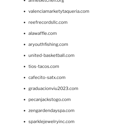
anneskitchen.org
valenciamarketytaqueria.com
reefrecordsllc.com
alawaffle.com
aryouthfishing.com
united-basketball.com
tios-tacos.com
cafecito-satx.com
graduacionviu2023.com
pecanjackstogo.com
zengardendayspa.com
sparklejewelryinc.com