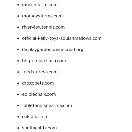
musicrearte.com
morseysfarms.com
riverviewtennis.com
official-kelly-toys-squishmallows.com
displaygardenonsuncrest.org
bbq-empire-usa.com
feedstoreva.com
drogopets.com
ediblechalk.com
tabletennisnearme.com
oaksofa.com
soultacohtx.com