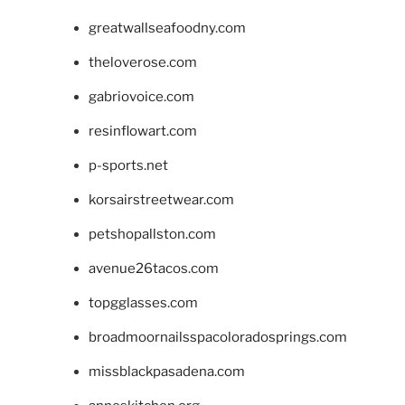
greatwallseafoodny.com
theloverose.com
gabriovoice.com
resinflowart.com
p-sports.net
korsairstreetwear.com
petshopallston.com
avenue26tacos.com
topgglasses.com
broadmoornailsspacoloradosprings.com
missblackpasadena.com