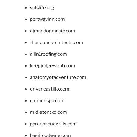
solslite.org
portwayinn.com
djmaddogmusic.com
thesoundarchitects.com
allin1roofing.com
keepjudgewebb.com
anatomyofadventure.com
drivancastillo.com
cmmedspa.com
midletontkd.com
gardensandgrills.com
basilfoodwine.com