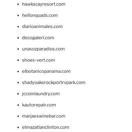
hawkscayresort.com
hellonquads.com
diarioanimales.com
decogaleri.com
unavozparadios.com
shoes-vert.com
elbotanicopanama.com
shadyoaksrockportrvpark.com
jccoinlaundry.com
kautorepair.com
marjaeswinebar.com
elmazatlanclinton.com