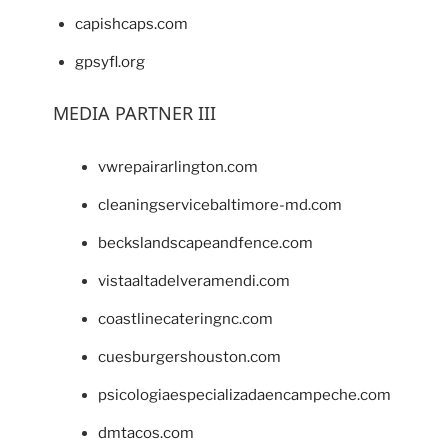
capishcaps.com
gpsyfl.org
MEDIA PARTNER III
vwrepairarlington.com
cleaningservicebaltimore-md.com
beckslandscapeandfence.com
vistaaltadelveramendi.com
coastlinecateringnc.com
cuesburgershouston.com
psicologiaespecializadaencampeche.com
dmtacos.com