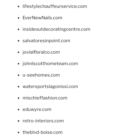
lifestylechauffeurservice.com
EverNewNails.com
insideoutdecoratingcentre.com
salvatoresinpoint.com
jovialfloralco.com
johnlscotthometeam.com
u-seehomes.com
watersportslagonissi.com
mischieffashion.com
eduwyre.com
retro-interiors.com
theblvd-boise.com