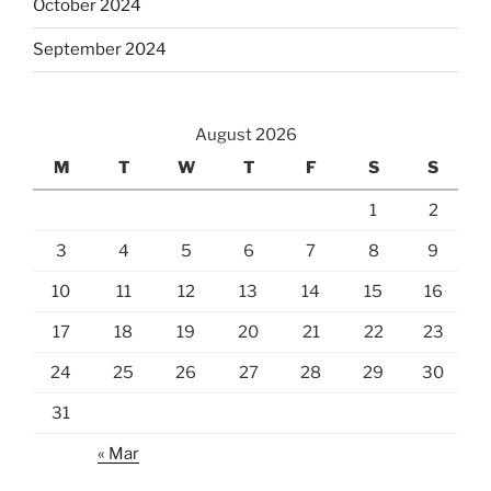
October 2024
September 2024
August 2026
M
T
W
T
F
S
S
1
2
3
4
5
6
7
8
9
10
11
12
13
14
15
16
17
18
19
20
21
22
23
24
25
26
27
28
29
30
31
« Mar