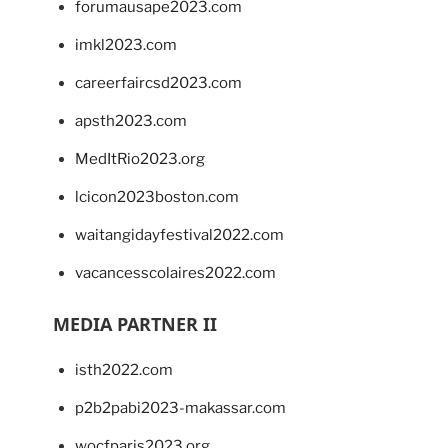
forumausape2023.com
imkl2023.com
careerfaircsd2023.com
apsth2023.com
MedItRio2023.org
lcicon2023boston.com
waitangidayfestival2022.com
vacancesscolaires2022.com
MEDIA PARTNER II
isth2022.com
p2b2pabi2023-makassar.com
wocfparis2023.org