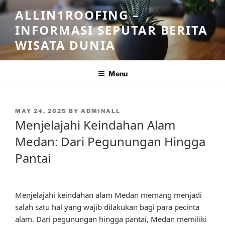
Skip
ALLIN1ROOFING –
to
INFORMASI SEPUTAR BERITA
content
WISATA DUNIA
Menu
POSTED
MAY 24, 2025
BY
ADMINALL
ON
Menjelajahi Keindahan Alam
Medan: Dari Pegunungan Hingga
Pantai
Menjelajahi keindahan alam Medan memang menjadi
salah satu hal yang wajib dilakukan bagi para pecinta
alam. Dari pegunungan hingga pantai, Medan memiliki