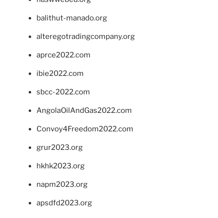
balithut-manado.org
alteregotradingcompany.org
aprce2022.com
ibie2022.com
sbcc-2022.com
AngolaOilAndGas2022.com
Convoy4Freedom2022.com
grur2023.org
hkhk2023.org
napm2023.org
apsdfd2023.org