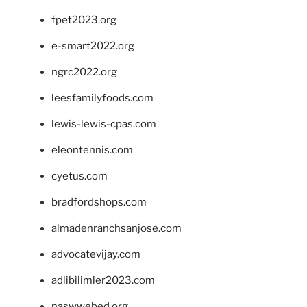
fpet2023.org
e-smart2022.org
ngrc2022.org
leesfamilyfoods.com
lewis-lewis-cpas.com
eleontennis.com
cyetus.com
bradfordshops.com
almadenranchsanjose.com
advocatevijay.com
adlibilimler2023.com
naswwebed.org