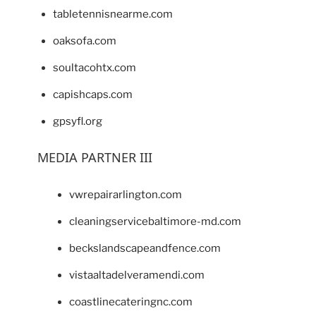
tabletennisnearme.com
oaksofa.com
soultacohtx.com
capishcaps.com
gpsyfl.org
MEDIA PARTNER III
vwrepairarlington.com
cleaningservicebaltimore-md.com
beckslandscapeandfence.com
vistaaltadelveramendi.com
coastlinecateringnc.com