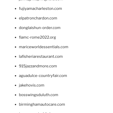
fujiyamacharleston.com
elpatronchardon.com
donglaishun-order.com
fiamc-rome2022.org
mariceworldessentials.com
lafisheriarestaurant.com
915jazzandmore.com
aguadulce-countryfair.com
jakehovis.com
bosswingsduluth.com
birminghamautocare.com