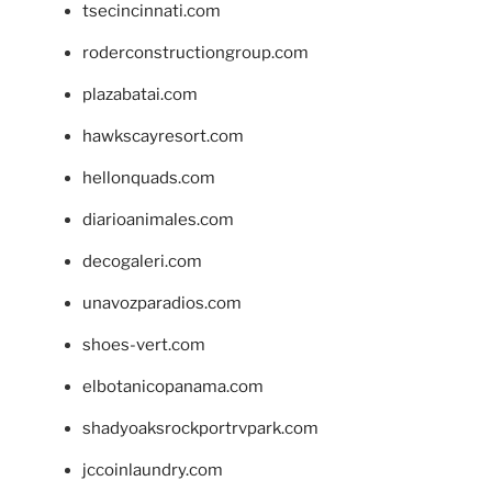
tsecincinnati.com
roderconstructiongroup.com
plazabatai.com
hawkscayresort.com
hellonquads.com
diarioanimales.com
decogaleri.com
unavozparadios.com
shoes-vert.com
elbotanicopanama.com
shadyoaksrockportrvpark.com
jccoinlaundry.com