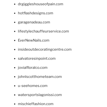
drgiggleshouseofpain.com
hotflashdesigns.com
garagenadeau.com
lifestylechauffeurservice.com
EverNewNails.com
insideoutdecoratingcentre.com
salvatoresinpoint.com
jovialfloralco.com
johnlscotthometeam.com
u-seehomes.com
watersportslagonissi.com
mischieffashion.com