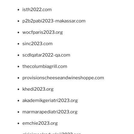
isth2022.com
p2b2pabi2023-makassar.com
wocfparis2023.org
sinc2023.com
scdlqatar2022-qa.com
thecolumbiagrill.com
provisionscheeseandwineshoppe.com
khedi2023.org
akademikgeriatri2023.org
marmarapediatri2023.org
emchie2023.org