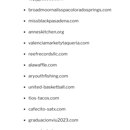
broadmoornailsspacoloradosprings.com
missblackpasadena.com
anneskitchen.org
valenciamarketytaqueria.com
reefrecordsllc.com
alawaffle.com
aryouthfishing.com
united-basketball.com
tios-tacos.com
cafecito-satx.com
graduacionviu2023.com