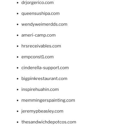
drjorgerico.com
queensushipa.com
wendyweimerdds.com
ameri-camp.com
hrsreceivables.com
empconst1.com
cinderella-support.com
bigpinkrestaurant.com
inspirehuahin.com
memmingerspainting.com
jeremypbeasley.com
thesandwichdepotcos.com