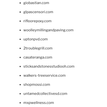
giobastian.com
glpascensori.com
rifloorepoxy.com
woolleymillingandpaving.com
uptonpvd.com
2troublegrill.com
casateranga.com
sticksandstonesstudiooh.com
walkers-treeservice.com
shopmossi.com
untamedcollectivesd.com
mxpwellness.com