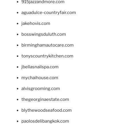
915jazzandmore.com
aguadulce-countryfair.com
jakehovis.com
bosswingsduluth.com
birminghamautocare.com
tonyscountrykitchen.com
jbellasnailspa.com
mychaihouse.com
alvisgrooming.com
thegeorginaestate.com
blythewoodseafood.com
paolosdelibangkok.com