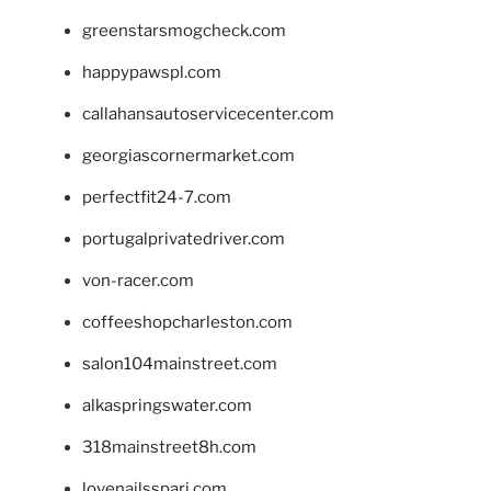
greenstarsmogcheck.com
happypawspl.com
callahansautoservicecenter.com
georgiascornermarket.com
perfectfit24-7.com
portugalprivatedriver.com
von-racer.com
coffeeshopcharleston.com
salon104mainstreet.com
alkaspringswater.com
318mainstreet8h.com
lovenailsspari.com