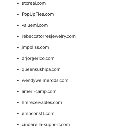
stcreal.com
PopUpFlea.com
valueml.com
rebeccatorresjewelry.com
jmpbliss.com
drjorgerico.com
queensushipa.com
wendyweimerdds.com
ameri-camp.com
hrsreceivables.com
empconst1.com
cinderella-support.com