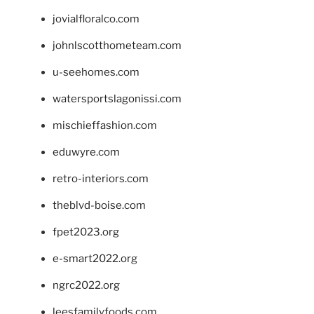
jovialfloralco.com
johnlscotthometeam.com
u-seehomes.com
watersportslagonissi.com
mischieffashion.com
eduwyre.com
retro-interiors.com
theblvd-boise.com
fpet2023.org
e-smart2022.org
ngrc2022.org
leesfamilyfoods.com