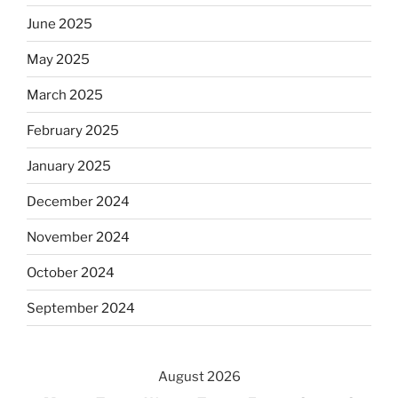
June 2025
May 2025
March 2025
February 2025
January 2025
December 2024
November 2024
October 2024
September 2024
August 2026