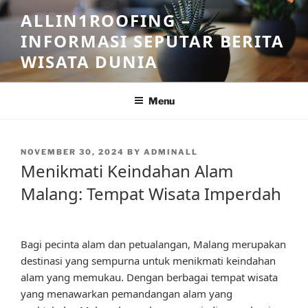
Skip
ALLIN1ROOFING –
to
INFORMASI SEPUTAR BERITA
content
WISATA DUNIA
Menu
POSTED
NOVEMBER 30, 2024
BY
ADMINALL
ON
Menikmati Keindahan Alam
Malang: Tempat Wisata Imperdah
Bagi pecinta alam dan petualangan, Malang merupakan
destinasi yang sempurna untuk menikmati keindahan
alam yang memukau. Dengan berbagai tempat wisata
yang menawarkan pemandangan alam yang