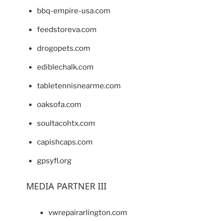
bbq-empire-usa.com
feedstoreva.com
drogopets.com
ediblechalk.com
tabletennisnearme.com
oaksofa.com
soultacohtx.com
capishcaps.com
gpsyfl.org
MEDIA PARTNER III
vwrepairarlington.com