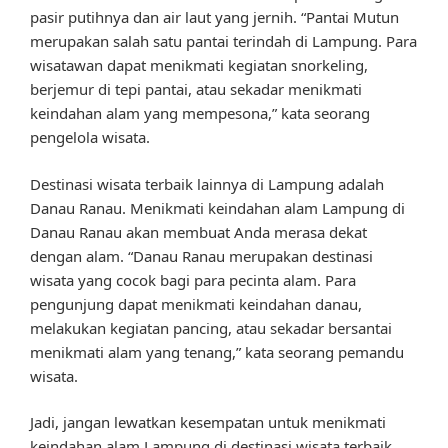
pasir putihnya dan air laut yang jernih. “Pantai Mutun
merupakan salah satu pantai terindah di Lampung. Para
wisatawan dapat menikmati kegiatan snorkeling,
berjemur di tepi pantai, atau sekadar menikmati
keindahan alam yang mempesona,” kata seorang
pengelola wisata.
Destinasi wisata terbaik lainnya di Lampung adalah
Danau Ranau. Menikmati keindahan alam Lampung di
Danau Ranau akan membuat Anda merasa dekat
dengan alam. “Danau Ranau merupakan destinasi
wisata yang cocok bagi para pecinta alam. Para
pengunjung dapat menikmati keindahan danau,
melakukan kegiatan pancing, atau sekadar bersantai
menikmati alam yang tenang,” kata seorang pemandu
wisata.
Jadi, jangan lewatkan kesempatan untuk menikmati
keindahan alam Lampung di destinasi wisata terbaik