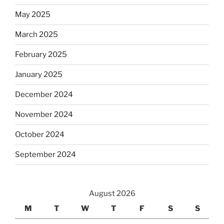
May 2025
March 2025
February 2025
January 2025
December 2024
November 2024
October 2024
September 2024
August 2026
M
T
W
T
F
S
S