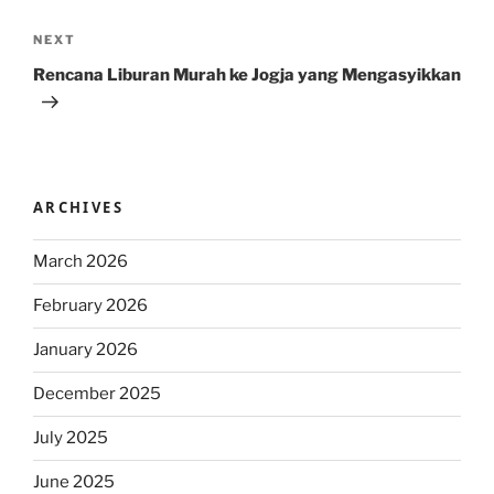
Next
NEXT
Post
Rencana Liburan Murah ke Jogja yang Mengasyikkan
ARCHIVES
March 2026
February 2026
January 2026
December 2025
July 2025
June 2025