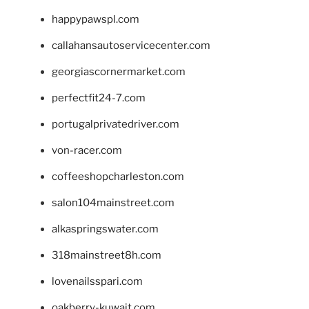
happypawspl.com
callahansautoservicecenter.com
georgiascornermarket.com
perfectfit24-7.com
portugalprivatedriver.com
von-racer.com
coffeeshopcharleston.com
salon104mainstreet.com
alkaspringswater.com
318mainstreet8h.com
lovenailsspari.com
oakberry-kuwait.com