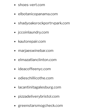
shoes-vert.com
elbotanicopanama.com
shadyoaksrockportrvpark.com
jccoinlaundry.com
kautorepair.com
marjaeswinebar.com
elmazatlanclinton.com
ideacoffeenyc.com
odieschillicothe.com
lacantinitagalesburg.com
pizzadeliverybristol.com
greenstarsmogcheck.com