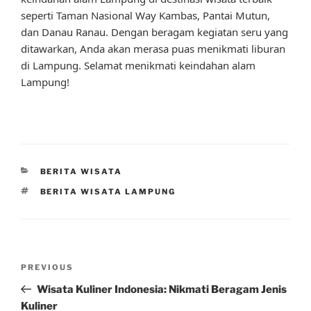
seperti Taman Nasional Way Kambas, Pantai Mutun,
dan Danau Ranau. Dengan beragam kegiatan seru yang
ditawarkan, Anda akan merasa puas menikmati liburan
di Lampung. Selamat menikmati keindahan alam
Lampung!
CATEGORIES
BERITA WISATA
TAGS
BERITA WISATA LAMPUNG
Post
Previous
PREVIOUS
navigation
Post
Wisata Kuliner Indonesia: Nikmati Beragam Jenis
Kuliner