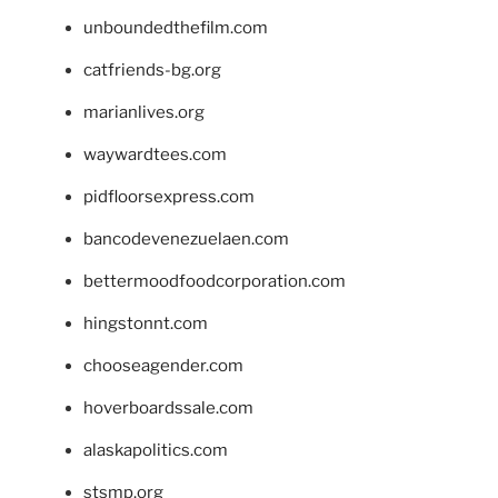
unboundedthefilm.com
catfriends-bg.org
marianlives.org
waywardtees.com
pidfloorsexpress.com
bancodevenezuelaen.com
bettermoodfoodcorporation.com
hingstonnt.com
chooseagender.com
hoverboardssale.com
alaskapolitics.com
stsmp.org