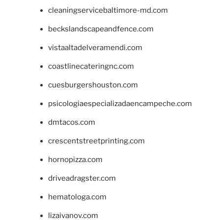
cleaningservicebaltimore-md.com
beckslandscapeandfence.com
vistaaltadelveramendi.com
coastlinecateringnc.com
cuesburgershouston.com
psicologiaespecializadaencampeche.com
dmtacos.com
crescentstreetprinting.com
hornopizza.com
driveadragster.com
hematologa.com
lizaivanov.com