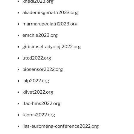
khedi2023.org
akademikgeriatri2023.org
marmarapediatri2023.org
emchie2023.org
girisimselradyoloji2022.org
utcd2022.org
biosensor2022.org
ialp2022.org
klivet2022.org
ifac-hms2022.org
taoms2022.org
iias-euromena-conference2022.org