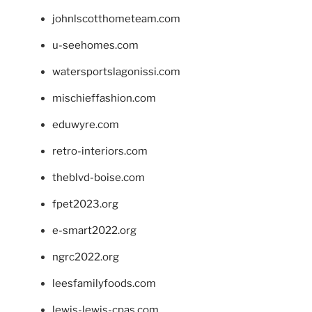
johnlscotthometeam.com
u-seehomes.com
watersportslagonissi.com
mischieffashion.com
eduwyre.com
retro-interiors.com
theblvd-boise.com
fpet2023.org
e-smart2022.org
ngrc2022.org
leesfamilyfoods.com
lewis-lewis-cpas.com