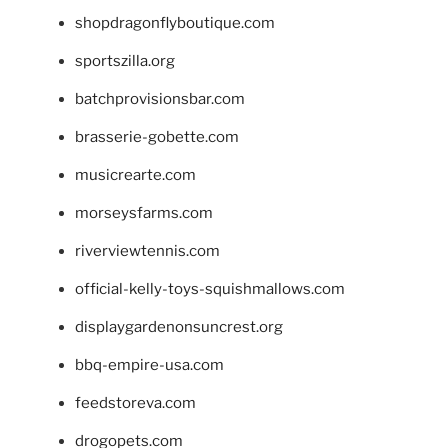
shopdragonflyboutique.com
sportszilla.org
batchprovisionsbar.com
brasserie-gobette.com
musicrearte.com
morseysfarms.com
riverviewtennis.com
official-kelly-toys-squishmallows.com
displaygardenonsuncrest.org
bbq-empire-usa.com
feedstoreva.com
drogopets.com