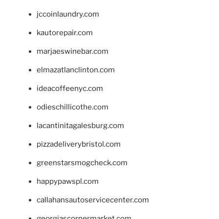
jccoinlaundry.com
kautorepair.com
marjaeswinebar.com
elmazatlanclinton.com
ideacoffeenyc.com
odieschillicothe.com
lacantinitagalesburg.com
pizzadeliverybristol.com
greenstarsmogcheck.com
happypawspl.com
callahansautoservicecenter.com
georgiascornermarket.com