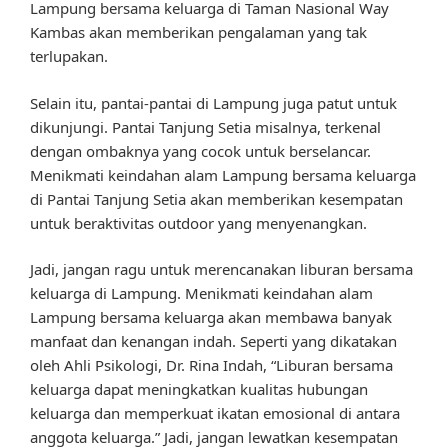
Lampung bersama keluarga di Taman Nasional Way
Kambas akan memberikan pengalaman yang tak
terlupakan.
Selain itu, pantai-pantai di Lampung juga patut untuk
dikunjungi. Pantai Tanjung Setia misalnya, terkenal
dengan ombaknya yang cocok untuk berselancar.
Menikmati keindahan alam Lampung bersama keluarga
di Pantai Tanjung Setia akan memberikan kesempatan
untuk beraktivitas outdoor yang menyenangkan.
Jadi, jangan ragu untuk merencanakan liburan bersama
keluarga di Lampung. Menikmati keindahan alam
Lampung bersama keluarga akan membawa banyak
manfaat dan kenangan indah. Seperti yang dikatakan
oleh Ahli Psikologi, Dr. Rina Indah, “Liburan bersama
keluarga dapat meningkatkan kualitas hubungan
keluarga dan memperkuat ikatan emosional di antara
anggota keluarga.” Jadi, jangan lewatkan kesempatan