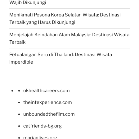
Wajib Dikunjungi
Menikmati Pesona Korea Selatan Wisata: Destinasi
Terbaik yang Harus Dikunjungi
Menjelajah Keindahan Alam Malaysia: Destinasi Wisata
Terbaik
Petualangan Seru di Thailand: Destinasi Wisata
Imperdible
okhealthcareers.com
theintexperience.com
unboundedthefilm.com
catfriends-bg.org
marianlives.org