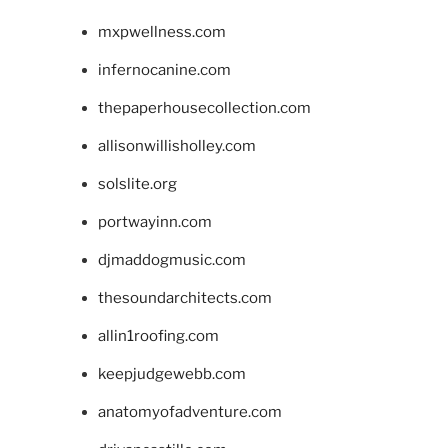
mxpwellness.com
infernocanine.com
thepaperhousecollection.com
allisonwillisholley.com
solslite.org
portwayinn.com
djmaddogmusic.com
thesoundarchitects.com
allin1roofing.com
keepjudgewebb.com
anatomyofadventure.com