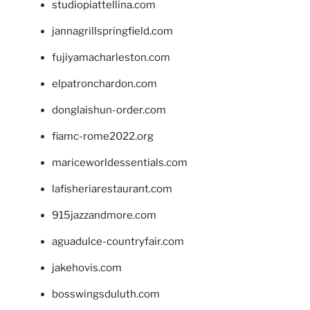
studiopiattellina.com
jannagrillspringfield.com
fujiyamacharleston.com
elpatronchardon.com
donglaishun-order.com
fiamc-rome2022.org
mariceworldessentials.com
lafisheriarestaurant.com
915jazzandmore.com
aguadulce-countryfair.com
jakehovis.com
bosswingsduluth.com