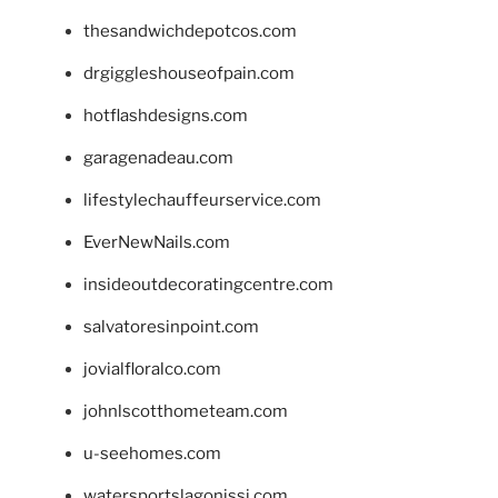
thesandwichdepotcos.com
drgiggleshouseofpain.com
hotflashdesigns.com
garagenadeau.com
lifestylechauffeurservice.com
EverNewNails.com
insideoutdecoratingcentre.com
salvatoresinpoint.com
jovialfloralco.com
johnlscotthometeam.com
u-seehomes.com
watersportslagonissi.com