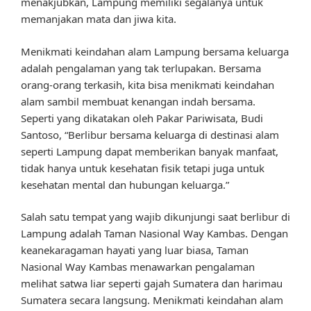
menakjubkan, Lampung memiliki segalanya untuk
memanjakan mata dan jiwa kita.
Menikmati keindahan alam Lampung bersama keluarga
adalah pengalaman yang tak terlupakan. Bersama
orang-orang terkasih, kita bisa menikmati keindahan
alam sambil membuat kenangan indah bersama.
Seperti yang dikatakan oleh Pakar Pariwisata, Budi
Santoso, “Berlibur bersama keluarga di destinasi alam
seperti Lampung dapat memberikan banyak manfaat,
tidak hanya untuk kesehatan fisik tetapi juga untuk
kesehatan mental dan hubungan keluarga.”
Salah satu tempat yang wajib dikunjungi saat berlibur di
Lampung adalah Taman Nasional Way Kambas. Dengan
keanekaragaman hayati yang luar biasa, Taman
Nasional Way Kambas menawarkan pengalaman
melihat satwa liar seperti gajah Sumatera dan harimau
Sumatera secara langsung. Menikmati keindahan alam