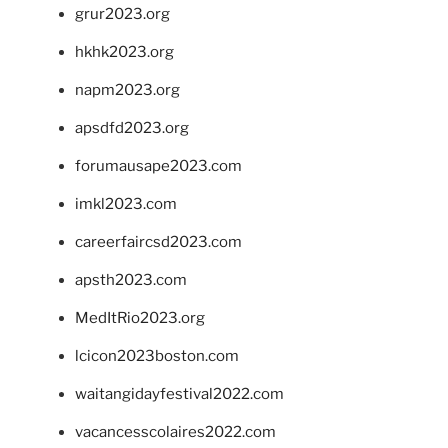
grur2023.org
hkhk2023.org
napm2023.org
apsdfd2023.org
forumausape2023.com
imkl2023.com
careerfaircsd2023.com
apsth2023.com
MedItRio2023.org
lcicon2023boston.com
waitangidayfestival2022.com
vacancesscolaires2022.com