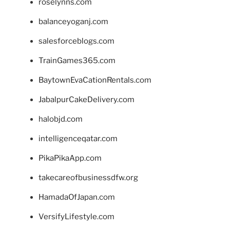
roselynns.com
balanceyoganj.com
salesforceblogs.com
TrainGames365.com
BaytownEvaCationRentals.com
JabalpurCakeDelivery.com
halobjd.com
intelligenceqatar.com
PikaPikaApp.com
takecareofbusinessdfw.org
HamadaOfJapan.com
VersifyLifestyle.com