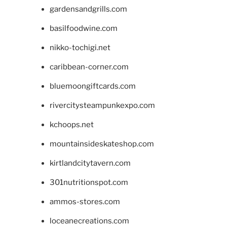
gardensandgrills.com
basilfoodwine.com
nikko-tochigi.net
caribbean-corner.com
bluemoongiftcards.com
rivercitysteampunkexpo.com
kchoops.net
mountainsideskateshop.com
kirtlandcitytavern.com
301nutritionspot.com
ammos-stores.com
loceanecreations.com