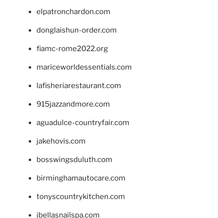
elpatronchardon.com
donglaishun-order.com
fiamc-rome2022.org
mariceworldessentials.com
lafisheriarestaurant.com
915jazzandmore.com
aguadulce-countryfair.com
jakehovis.com
bosswingsduluth.com
birminghamautocare.com
tonyscountrykitchen.com
jbellasnailspa.com