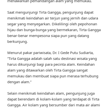
menawarkan pemandangan alam yang memukau.
Saat mengunjungi Tirta Gangga, pengunjung dapat
menikmati keindahan air terjun yang jernih dan udara
segar yang menyegarkan. Dikelilingi oleh pepohonan
hijau dan bunga-bunga yang bermekaran, Tirta Gangga
benar-benar mempesona siapa pun yang datang
berkunjung.
Menurut pakar pariwisata, Dr. I Gede Putu Sudiarta,
“Tirta Gangga adalah salah satu destinasi wisata yang
harus dikunjungi bagi para pecinta alam. Keindahan
alam yang ditawarkan oleh Tirta Gangga sangat
memukau dan membuat siapa pun merasa terhubung
dengan alam.”
Selain menikmati keindahan alam, pengunjung juga
dapat berendam di kolam-kolam yang terdapat di Tirta
Gangga. Air kolam yang bersumber dari mata air alami