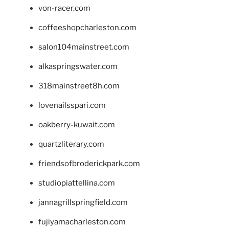
von-racer.com
coffeeshopcharleston.com
salon104mainstreet.com
alkaspringswater.com
318mainstreet8h.com
lovenailsspari.com
oakberry-kuwait.com
quartzliterary.com
friendsofbroderickpark.com
studiopiattellina.com
jannagrillspringfield.com
fujiyamacharleston.com