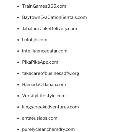
TrainGames365.com
BaytownEvaCationRentals.com
JabalpurCakeDelivery.com
halobjd.com
intelligenceqatar.com
PikaPikaApp.com
takecareofbusinessdfw.org
HamadaOfJapan.com
VersifyLifestyle.com
kingscreekadventures.com
antaeuslabs.com
purelycleanchemdry.com