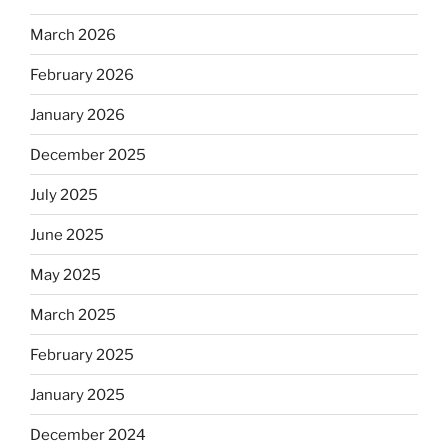
March 2026
February 2026
January 2026
December 2025
July 2025
June 2025
May 2025
March 2025
February 2025
January 2025
December 2024