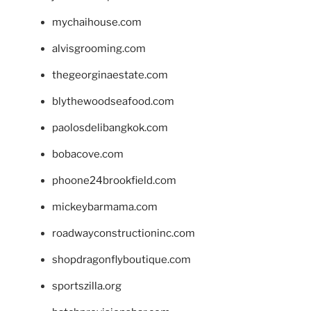
mychaihouse.com
alvisgrooming.com
thegeorginaestate.com
blythewoodseafood.com
paolosdelibangkok.com
bobacove.com
phoone24brookfield.com
mickeybarmama.com
roadwayconstructioninc.com
shopdragonflyboutique.com
sportszilla.org