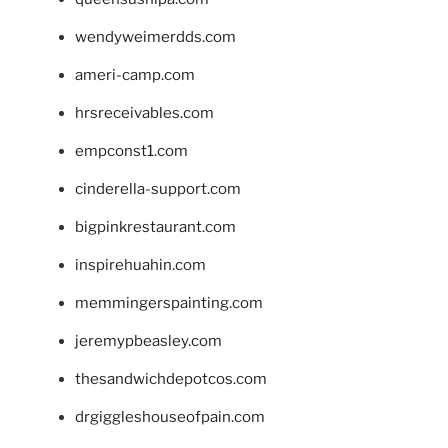
wendyweimerdds.com
ameri-camp.com
hrsreceivables.com
empconst1.com
cinderella-support.com
bigpinkrestaurant.com
inspirehuahin.com
memmingerspainting.com
jeremypbeasley.com
thesandwichdepotcos.com
drgiggleshouseofpain.com