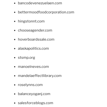
bancodevenezuelaen.com
bettermoodfoodcorporation.com
hingstonnt.com
chooseagender.com
hoverboardssale.com
alaskapolitics.com
stsmp.org
manoelneves.com
mandelaeffectlibrary.com
roselynns.com
balanceyoganj.com
salesforceblogs.com