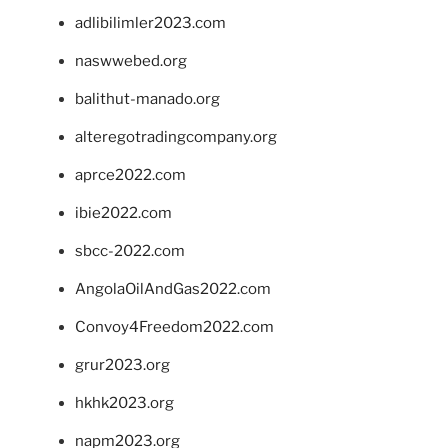
adlibilimler2023.com
naswwebed.org
balithut-manado.org
alteregotradingcompany.org
aprce2022.com
ibie2022.com
sbcc-2022.com
AngolaOilAndGas2022.com
Convoy4Freedom2022.com
grur2023.org
hkhk2023.org
napm2023.org