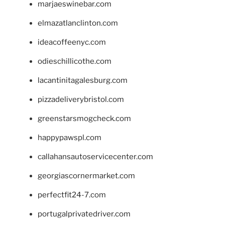
marjaeswinebar.com
elmazatlanclinton.com
ideacoffeenyc.com
odieschillicothe.com
lacantinitagalesburg.com
pizzadeliverybristol.com
greenstarsmogcheck.com
happypawspl.com
callahansautoservicecenter.com
georgiascornermarket.com
perfectfit24-7.com
portugalprivatedriver.com