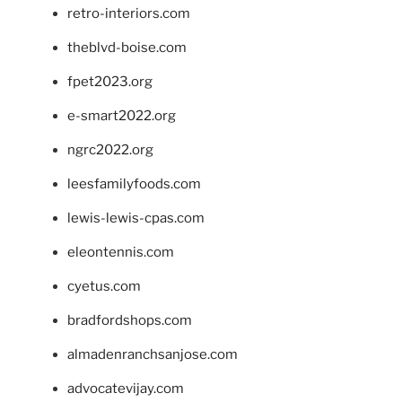
retro-interiors.com
theblvd-boise.com
fpet2023.org
e-smart2022.org
ngrc2022.org
leesfamilyfoods.com
lewis-lewis-cpas.com
eleontennis.com
cyetus.com
bradfordshops.com
almadenranchsanjose.com
advocatevijay.com