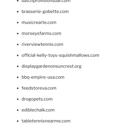
batchprovisionsbar.com
brasserie-gobette.com
musicrearte.com
morseysfarms.com
riverviewtennis.com
official-kelly-toys-squishmallows.com
displaygardenonsuncrest.org
bbq-empire-usa.com
feedstoreva.com
drogopets.com
ediblechalk.com
tabletennisnearme.com