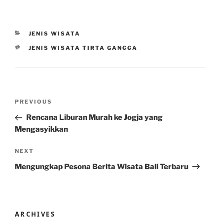
CATEGORIES
JENIS WISATA
TAGS
JENIS WISATA TIRTA GANGGA
Post
Previous
PREVIOUS
navigation
Post
Rencana Liburan Murah ke Jogja yang
Mengasyikkan
Next
NEXT
Post
Mengungkap Pesona Berita Wisata Bali Terbaru
ARCHIVES