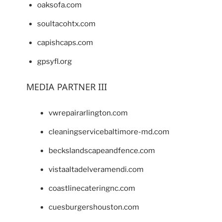
oaksofa.com
soultacohtx.com
capishcaps.com
gpsyfl.org
MEDIA PARTNER III
vwrepairarlington.com
cleaningservicebaltimore-md.com
beckslandscapeandfence.com
vistaaltadelveramendi.com
coastlinecateringnc.com
cuesburgershouston.com