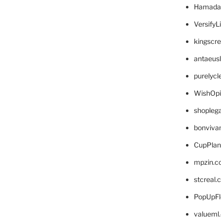
Hamada
VersifyL
kingscr
antaeus
purelyc
WishOp
shopleg
bonviva
CupPlan
mpzin.c
stcreal.
PopUpFl
valueml