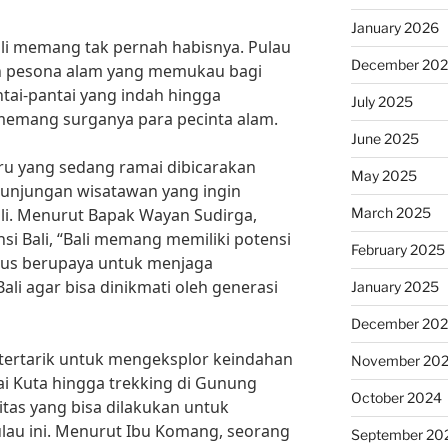
January 2026
li memang tak pernah habisnya. Pulau
December 20
an pesona alam yang memukau bagi
tai-pantai yang indah hingga
July 2025
 memang surganya para pecinta alam.
June 2025
aru yang sedang ramai dibicarakan
May 2025
kunjungan wisatawan yang ingin
March 2025
li. Menurut Bapak Wayan Sudirga,
nsi Bali, “Bali memang memiliki potensi
February 2025
erus berupaya untuk menjaga
Bali agar bisa dinikmati oleh generasi
January 2025
December 20
tertarik untuk mengeksplor keindahan
November 20
tai Kuta hingga trekking di Gunung
October 2024
vitas yang bisa dilakukan untuk
lau ini. Menurut Ibu Komang, seorang
September 20