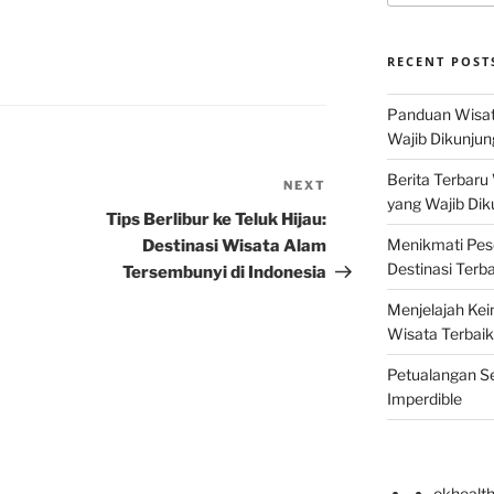
RECENT POST
Panduan Wisat
Wajib Dikunjun
Berita Terbaru
NEXT
Next
yang Wajib Dik
Post
Tips Berlibur ke Teluk Hijau:
Menikmati Pes
Destinasi Wisata Alam
Destinasi Terb
Tersembunyi di Indonesia
Menjelajah Kei
Wisata Terbaik
Petualangan Se
Imperdible
okhealt