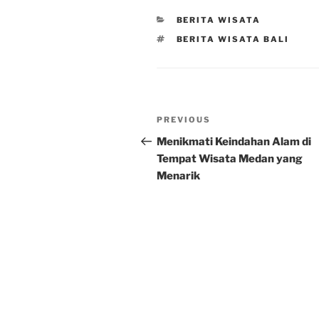
CATEGORIES
BERITA WISATA
TAGS
BERITA WISATA BALI
Post
Previous
PREVIOUS
navigation
Post
Menikmati Keindahan Alam di
Tempat Wisata Medan yang
Menarik