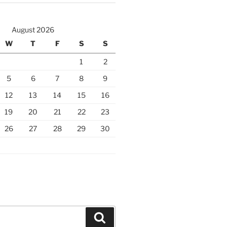
August 2026
W
T
F
S
S
1
2
5
6
7
8
9
12
13
14
15
16
19
20
21
22
23
26
27
28
29
30
Search