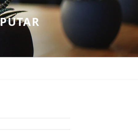
EPUTAR