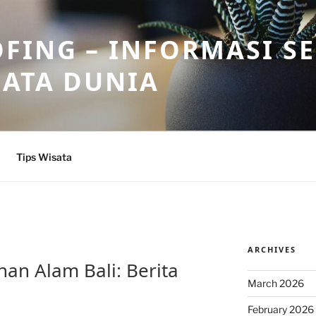
FING – INFORMASI S
SATA DUNIA
Tips Wisata
ARCHIVES
an Alam Bali: Berita
March 2026
February 2026