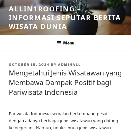
Skip
ALLIN1ROOFING –
to
INFORMASI SEPUTAR BERITA
content
WISATA DUNIA
Menu
POSTED
OCTOBER 15, 2024
BY
ADMINALL
ON
Mengetahui Jenis Wisatawan yang
Membawa Dampak Positif bagi
Pariwisata Indonesia
Pariwisata Indonesia semakin berkembang pesat
dengan adanya berbagai jenis wisatawan yang datang
ke negeri ini. Namun, tidak semua jenis wisatawan