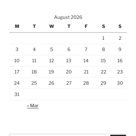
August 2026
M
T
W
T
F
S
S
1
2
3
4
5
6
7
8
9
10
11
12
13
14
15
16
17
18
19
20
21
22
23
24
25
26
27
28
29
30
31
« Mar