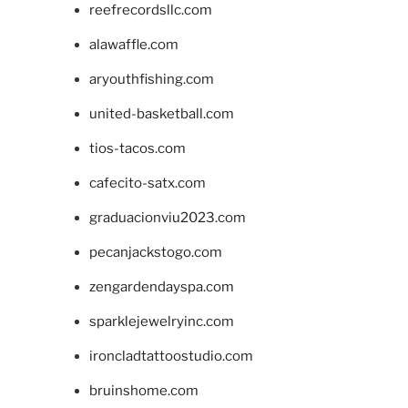
reefrecordsllc.com
alawaffle.com
aryouthfishing.com
united-basketball.com
tios-tacos.com
cafecito-satx.com
graduacionviu2023.com
pecanjackstogo.com
zengardendayspa.com
sparklejewelryinc.com
ironcladtattoostudio.com
bruinshome.com