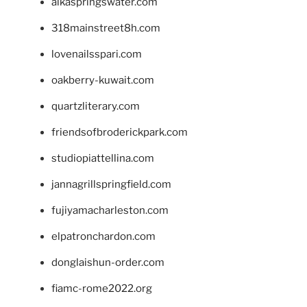
alkaspringswater.com
318mainstreet8h.com
lovenailsspari.com
oakberry-kuwait.com
quartzliterary.com
friendsofbroderickpark.com
studiopiattellina.com
jannagrillspringfield.com
fujiyamacharleston.com
elpatronchardon.com
donglaishun-order.com
fiamc-rome2022.org