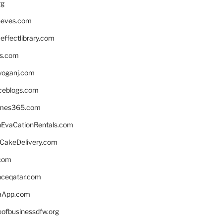
rg
neves.com
ffectlibrary.com
ns.com
yoganj.com
rceblogs.com
ames365.com
EvaCationRentals.com
rCakeDelivery.com
.com
enceqatar.com
aApp.com
eofbusinessdfw.org