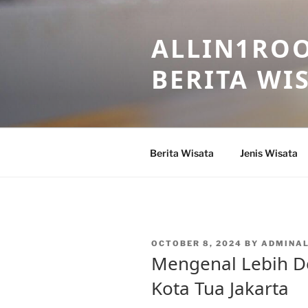
Skip
to
ALLIN1ROO
content
BERITA WI
Berita Wisata
Jenis Wisata
POSTED
OCTOBER 8, 2024
BY
ADMINA
ON
Mengenal Lebih D
Kota Tua Jakarta