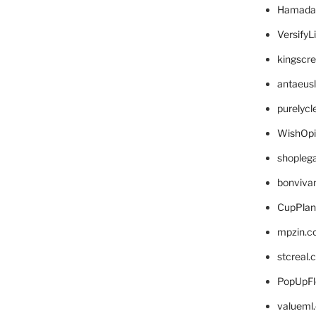
Hamada
VersifyL
kingscr
antaeus
purelyc
WishOp
shopleg
bonviva
CupPlan
mpzin.c
stcreal.
PopUpFl
valueml