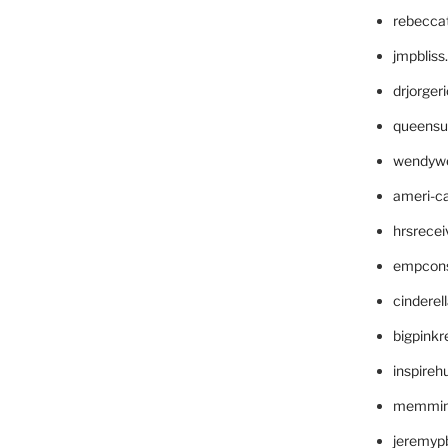
rebecca
jmpblis
drjorger
queensu
wendyw
ameri-
hrsrece
empcon
cinderel
bigpinkr
inspireh
memming
jeremyp