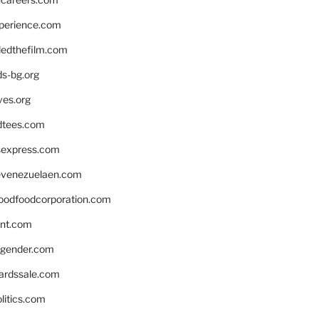
xperience.com
edthefilm.com
ds-bg.org
ves.org
tees.com
rsexpress.com
venezuelaen.com
oodfoodcorporation.com
nnt.com
gender.com
ardssale.com
litics.com