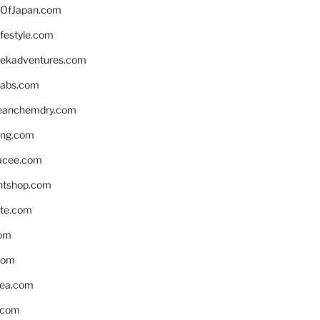
OfJapan.com
ifestyle.com
eekadventures.com
labs.com
leanchemdry.com
ing.com
acee.com
ntshop.com
te.com
om
com
ea.com
.com