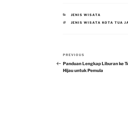
CATEGORIES
JENIS WISATA
TAGS
JENIS WISATA KOTA TUA 
Post
Previous
PREVIOUS
navigation
Post
Panduan Lengkap Liburan ke T
Hijau untuk Pemula