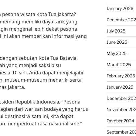
January 2026
 pesona wisata Kota Tua Jakarta?
December 20
i memang memiliki daya tarik yang
ingin mengenal lebih dekat pesona
July 2025
kel ini akan memberikan informasi yang
June 2025
May 2025
l dengan sebutan Kota Tua Batavia,
March 2025
h yang menjadi saksi bisu
ia. Di sini, Anda dapat menjelajahi
February 2025
ah, museum-museum menarik, serta
as Jakarta.
January 2025
December 20
siden Republik Indonesia, “Pesona
agian dari warisan budaya yang harus
November 20
i destinasi wisata ini, kita dapat
October 2024
an memperkuat rasa nasionalisme.”
September 20