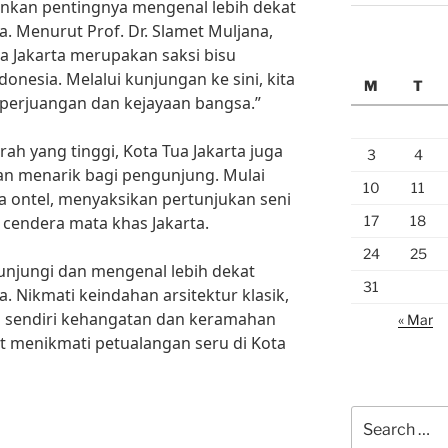
ankan pentingnya mengenal lebih dekat
a. Menurut Prof. Dr. Slamet Muljana,
ua Jakarta merupakan saksi bisu
onesia. Melalui kunjungan ke sini, kita
M
T
 perjuangan dan kejayaan bangsa.”
arah yang tinggi, Kota Tua Jakarta juga
3
4
n menarik bagi pengunjung. Mulai
10
11
da ontel, menyaksikan pertunjukan seni
17
18
a cendera mata khas Jakarta.
24
25
unjungi dan mengenal lebih dekat
31
a. Nikmati keindahan arsitektur klasik,
kan sendiri kehangatan dan keramahan
« Mar
t menikmati petualangan seru di Kota
Search
for: