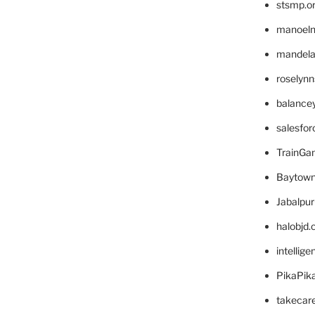
stsmp.o
manoel
mandelae
roselyn
balance
salesfo
TrainG
Baytown
Jabalpu
halobjd
intellig
PikaPik
takecar