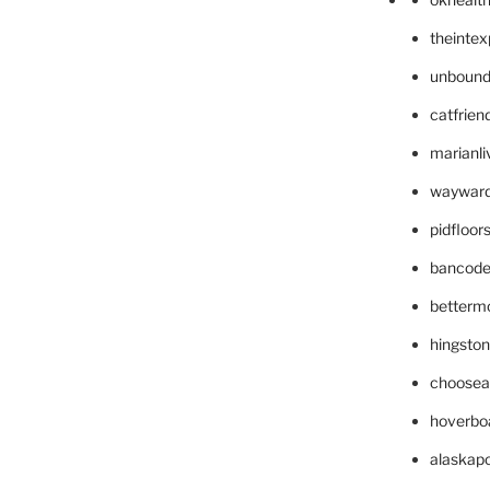
theinte
unbound
catfrien
marianli
wayward
pidfloo
bancode
betterm
hingsto
choosea
hoverbo
alaskapo