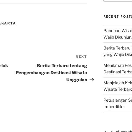
RECENT POST
JAKARTA
Panduan Wisat
Wajib Dikunjun
Berita Terbaru
yang Wajib Dik
NEXT
Next
Post
Menikmati Pes
eluk
Berita Terbaru tentang
Destinasi Terb
Pengembangan Destinasi Wisata
Unggulan
Menjelajah Kei
Wisata Terbaik
Petualangan Se
Imperdible
okhealt