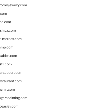
torresjewelry.com
s.com
ico.com
shipa.com
eimerdds.com
camp.com
ivables.com
st1.com
la-support.com
estaurant.com
uahin.com
erspainting.com
beasley.com