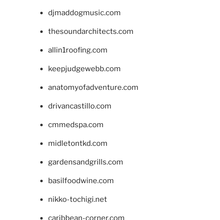
djmaddogmusic.com
thesoundarchitects.com
allin1roofing.com
keepjudgewebb.com
anatomyofadventure.com
drivancastillo.com
cmmedspa.com
midletontkd.com
gardensandgrills.com
basilfoodwine.com
nikko-tochigi.net
caribbean-corner.com