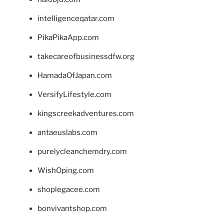
intelligenceqatar.com
PikaPikaApp.com
takecareofbusinessdfw.org
HamadaOfJapan.com
VersifyLifestyle.com
kingscreekadventures.com
antaeuslabs.com
purelycleanchemdry.com
WishOping.com
shoplegacee.com
bonvivantshop.com