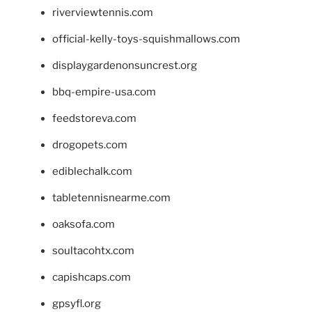
riverviewtennis.com
official-kelly-toys-squishmallows.com
displaygardenonsuncrest.org
bbq-empire-usa.com
feedstoreva.com
drogopets.com
ediblechalk.com
tabletennisnearme.com
oaksofa.com
soultacohtx.com
capishcaps.com
gpsyfl.org