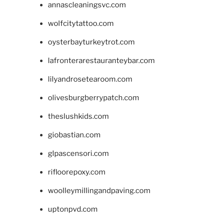
annascleaningsvc.com
wolfcitytattoo.com
oysterbayturkeytrot.com
lafronterarestauranteybar.com
lilyandrosetearoom.com
olivesburgberrypatch.com
theslushkids.com
giobastian.com
glpascensori.com
rifloorepoxy.com
woolleymillingandpaving.com
uptonpvd.com