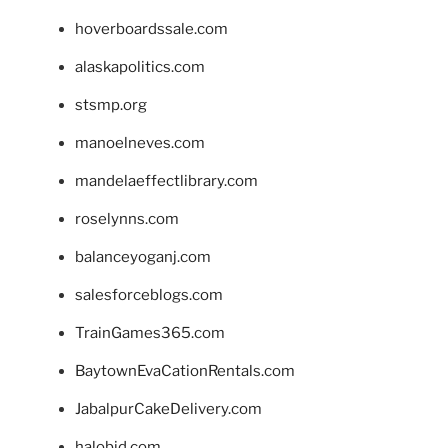
hoverboardssale.com
alaskapolitics.com
stsmp.org
manoelneves.com
mandelaeffectlibrary.com
roselynns.com
balanceyoganj.com
salesforceblogs.com
TrainGames365.com
BaytownEvaCationRentals.com
JabalpurCakeDelivery.com
halobjd.com