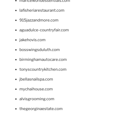
mariceworldessentials.com
lafisheriarestaurant.com
915jazzandmore.com
aguadulce-countryfair.com
jakehovis.com
bosswingsduluth.com
birminghamautocare.com
tonyscountrykitchen.com
jbellasnailspa.com
mychaihouse.com
alvisgrooming.com
thegeorginaestate.com