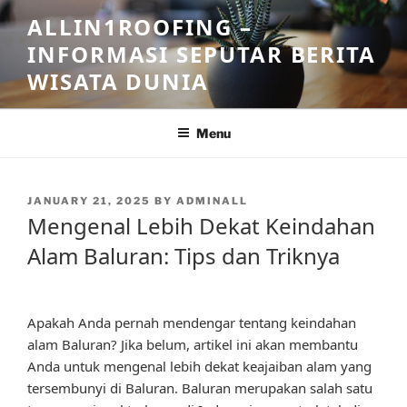
Skip
ALLIN1ROOFING –
to
INFORMASI SEPUTAR BERITA
content
WISATA DUNIA
Menu
POSTED
JANUARY 21, 2025
BY
ADMINALL
ON
Mengenal Lebih Dekat Keindahan
Alam Baluran: Tips dan Triknya
Apakah Anda pernah mendengar tentang keindahan
alam Baluran? Jika belum, artikel ini akan membantu
Anda untuk mengenal lebih dekat keajaiban alam yang
tersembunyi di Baluran. Baluran merupakan salah satu