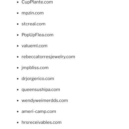
CupPlante.com
mpzin.com
stcreal.com
PopUpFlea.com
valueml.com
rebeccatorresjewelry.com
jmpbliss.com
drjorgerico.com
queensushipa.com
wendyweimerdds.com
ameri-camp.com
hrsreceivables.com