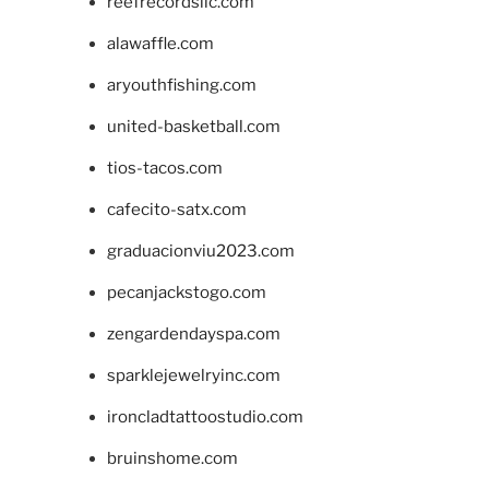
reefrecordsllc.com
alawaffle.com
aryouthfishing.com
united-basketball.com
tios-tacos.com
cafecito-satx.com
graduacionviu2023.com
pecanjackstogo.com
zengardendayspa.com
sparklejewelryinc.com
ironcladtattoostudio.com
bruinshome.com